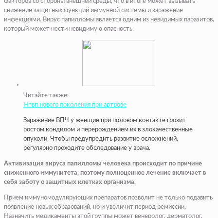
факторов со стороны внешней среды, что в итоге может вызывать
снижение защитных функций иммунной системы и заражение
инфекциями. Вирус папилломы является одним из невидимых паразитов,
который может нести невидимую опасность.
Читайте также:
Нпвп нового поколения при артрозе
Заражение ВПЧ у женщин при половом контакте грозит
ростом кондилом и перерождением их в злокачественные
опухоли. Чтобы предупредить развитие осложнений,
регулярно проходите обследование у врача.
Активизация вируса папилломы человека происходит по причине
сниженного иммунитета, поэтому полноценное лечение включает в
себя заботу о защитных клетках организма.
Прием иммуномодулирующих препаратов позволит не только подавить
появление новых образований, но и увеличит период ремиссии.
Назначить медикаменты этой группы может венеролог, дерматолог,