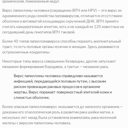
хронический, пожизненный недуг.
Вирус папилломы человека (сокращенно ВПЧ или HPV) — это вирус из
одноименного рода семейства паповавирусов, отличается отсутствием
оболочки и витиеватой кольцевидно скрученной ДНК. ВПЧ принято
считать канцерогенным агентом, хоть и не каждый из 120 известных на
сегодняшний день генотипов ВПЧ таковой.
Более 40 типов папилломавируса способны поразить аногенитальный
тракт, то есть половые органы мужчин и женщин. Здесь развиваются
остроконечные кондиломы.
Некоторые типы вируса совершенно безвредны, другие запускают
механизм формирования бородавок, а третьи — механизм рака.
Вирус папилломы человека справедливо называется
инфекцией, передающейся половым путем, с высоким
риском провокации раковых процессов в организме
жертвы. Вирус поражает поверхностный эпителий кожи и
слизистых оболочек.
Более опасным папилломавирус оказывается дл женского организма —
доказана его этиологическая роль в развитии рака шейки матки, а
несколько лет назад была установлена взаимосвязь рака молочной
железы с вирусом папилломы человека.