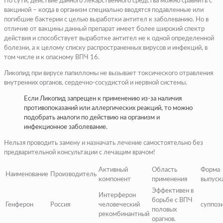
По сути, действие данного лекарственного средства можно сравнить с
вакциной – когда в организм специально вводятся подавленные или
погибшие бактерии с целью выработки антител к заболеванию. Но в
отличие от вакцины данный препарат имеет более широкий спектр
действия и способствует выработке антител не к одной определенной
болезни, а к целому списку распространенных вирусов и инфекций, в
том числе и к опасному ВПЧ 16.
Ликопид при вирусе папилломы не вызывает токсического отравления
внутренних органов, сердечно-сосудистой и нервной системы.
Если Ликопид запрещен к применению из-за наличия
противопоказаний или аллергических реакций, то можно
подобрать аналоги по действию на организм и
инфекционное заболевание.
Нельзя проводить замену и назначать лечение самостоятельно без
предварительной консультации с лечащим врачом!
Активный
Область
Форма
Наименование
Производитель
компонент
применения
выпуск
Эффективен в
Интерферон
борьбе с ВПЧ
Генферон
Россия
человеческий
суппоз
половых
рекомбинантный
орагнов.