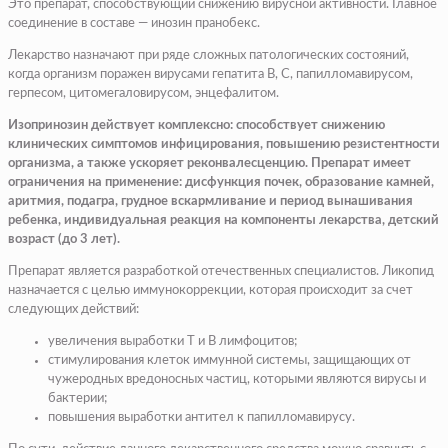
Это препарат, способствующий снижению вирусной активности. Главное
соединение в составе — инозин пранобекс.
Лекарство назначают при ряде сложных патологических состояний,
когда организм поражен вирусами гепатита В, С, папилломавирусом,
герпесом, цитомегаловирусом, энцефалитом.
Изопринозин действует комплексно: способствует снижению
клинических симптомов инфицирования, повышению резистентности
организма, а также ускоряет реконвалесценцию. Препарат имеет
ограничения на применение: дисфункция почек, образование камней,
аритмия, подагра, грудное вскармливание и период вынашивания
ребенка, индивидуальная реакция на компоненты лекарства, детский
возраст (до 3 лет).
Препарат является разработкой отечественных специалистов. Ликопид
назначается с целью иммунокоррекции, которая происходит за счет
следующих действий:
увеличения выработки T и B лимфоцитов;
стимулирования клеток иммунной системы, защищающих от
чужеродных вредоносных частиц, которыми являются вирусы и
бактерии;
повышения выработки антител к папилломавирусу.