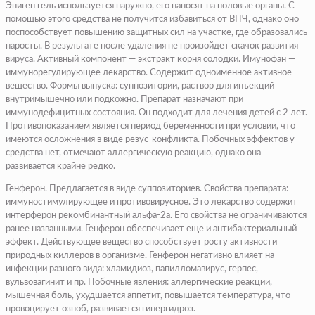
Эпиген гель используется наружно, его наносят на половые органы. С
помощью этого средства не получится избавиться от ВПЧ, однако оно
поспособствует повышению защитных сил на участке, где образовались
наросты. В результате после удаления не произойдет скачок развития
вируса. Активный компонент — экстракт корня солодки. Имунофан —
иммунорегулирующее лекарство. Содержит одноименное активное
вещество. Формы выпуска: суппозитории, раствор для инъекций
внутримышечно или подкожно. Препарат назначают при
иммунодефицитных состояния. Он подходит для лечения детей с 2 лет.
Противопоказанием является период беременности при условии, что
имеются осложнения в виде резус-конфликта. Побочных эффектов у
средства нет, отмечают аллергическую реакцию, однако она
развивается крайне редко.
Генферон. Предлагается в виде суппозиториев. Свойства препарата:
иммуностимулирующее и противовирусное. Это лекарство содержит
интерферон рекомбинантный альфа-2a. Его свойства не ограничиваются
ранее названными. Генферон обеспечивает еще и антибактериальный
эффект. Действующее вещество способствует росту активности
природных киллеров в организме. Генферон негативно влияет на
инфекции разного вида: хламидиоз, папилломавирус, герпес,
вульвовагинит и пр. Побочные явления: аллергические реакции,
мышечная боль, ухудшается аппетит, повышается температура, что
провоцирует озноб, развивается гипергидроз.