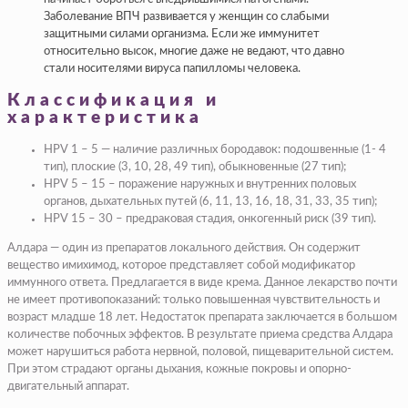
Заболевание ВПЧ развивается у женщин со слабыми
защитными силами организма. Если же иммунитет
относительно высок, многие даже не ведают, что давно
стали носителями вируса папилломы человека.
Классификация и
характеристика
HPV 1 – 5 — наличие различных бородавок: подошвенные (1- 4
тип), плоские (3, 10, 28, 49 тип), обыкновенные (27 тип);
HPV 5 – 15 – поражение наружных и внутренних половых
органов, дыхательных путей (6, 11, 13, 16, 18, 31, 33, 35 тип);
HPV 15 – 30 – предраковая стадия, онкогенный риск (39 тип).
Алдара — один из препаратов локального действия. Он содержит
вещество имихимод, которое представляет собой модификатор
иммунного ответа. Предлагается в виде крема. Данное лекарство почти
не имеет противопоказаний: только повышенная чувствительность и
возраст младше 18 лет. Недостаток препарата заключается в большом
количестве побочных эффектов. В результате приема средства Алдара
может нарушиться работа нервной, половой, пищеварительной систем.
При этом страдают органы дыхания, кожные покровы и опорно-
двигательный аппарат.