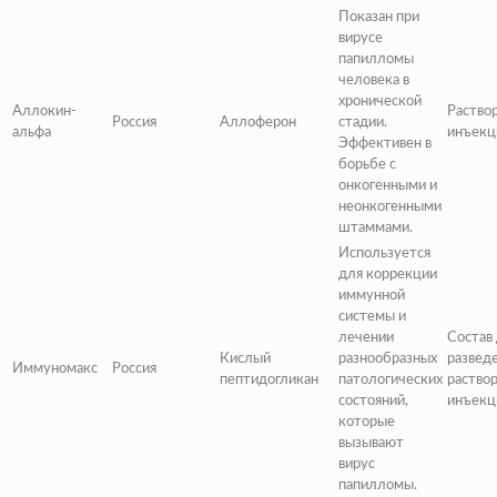
Показан при
вирусе
папилломы
человека в
хронической
Аллокин-
Раство
Россия
Аллоферон
стадии.
альфа
инъекц
Эффективен в
борьбе с
онкогенными и
неонкогенными
штаммами.
Используется
для коррекции
иммунной
системы и
лечении
Состав
Кислый
разнообразных
развед
Иммуномакс
Россия
пептидогликан
патологических
раствор
состояний,
инъекц
которые
вызывают
вирус
папилломы.