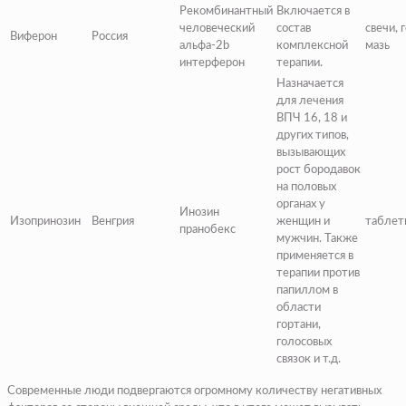
Рекомбинантный
Включается в
человеческий
состав
свечи, 
Виферон
Россия
альфа-2b
комплексной
мазь
интерферон
терапии.
Назначается
для лечения
ВПЧ 16, 18 и
других типов,
вызывающих
рост бородавок
на половых
органах у
Инозин
Изопринозин
Венгрия
женщин и
таблет
пранобекс
мужчин. Также
применяется в
терапии против
папиллом в
области
гортани,
голосовых
связок и т.д.
Современные люди подвергаются огромному количеству негативных