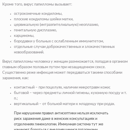
Кроме того, вирус папилломы вызывает:
остроконечные кондиломы
,
плоские кон­диломы шейки матки,
цервикальную (интраэпителиальную) неоплазию,
генитальную дисплазию,
карциномы,
бородавки у больных с ослабленным иммунитетом,
отдельные случаи доб­рокачественных и злокачественных
новообразований.
Вирус папилломы человека у женщин размножается, попадая в организм
главным образом половым путем при незащищенном сексе.
Существенно реже инфекция может передаваться такими способами
заражения, как:
контактный – при поцелуях, наличии микротравм кожи;
бытовой – через предметы личной гигиены, кухонную посуду и т.
п.;
вертикальный – от больной матери к младенцу при родах.
При нарушении правил антисептики нельзя исключать
риск заражения даже в женских консультациях и
отделениях гинекологии. Иммунная система тут же
начинает бороться с внедрившимися патогенами.