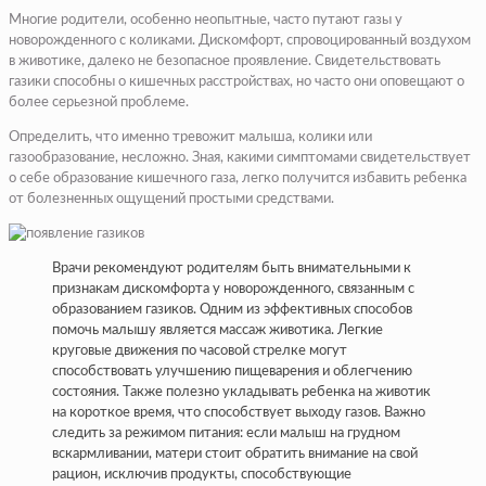
Многие родители, особенно неопытные, часто путают газы у
новорожденного с коликами. Дискомфорт, спровоцированный воздухом
в животике, далеко не безопасное проявление. Свидетельствовать
газики способны о кишечных расстройствах, но часто они оповещают о
более серьезной проблеме.
Определить, что именно тревожит малыша, колики или
газообразование, несложно. Зная, какими симптомами свидетельствует
о себе образование кишечного газа, легко получится избавить ребенка
от болезненных ощущений простыми средствами.
Врачи рекомендуют родителям быть внимательными к
признакам дискомфорта у новорожденного, связанным с
образованием газиков. Одним из эффективных способов
помочь малышу является массаж животика. Легкие
круговые движения по часовой стрелке могут
способствовать улучшению пищеварения и облегчению
состояния. Также полезно укладывать ребенка на животик
на короткое время, что способствует выходу газов. Важно
следить за режимом питания: если малыш на грудном
вскармливании, матери стоит обратить внимание на свой
рацион, исключив продукты, способствующие