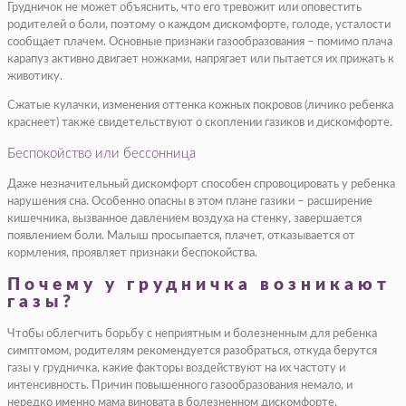
Грудничок не может объяснить, что его тревожит или оповестить
родителей о боли, поэтому о каждом дискомфорте, голоде, усталости
сообщает плачем. Основные признаки газообразования – помимо плача
карапуз активно двигает ножками, напрягает или пытается их прижать к
животику.
Сжатые кулачки, изменения оттенка кожных покровов (личико ребенка
краснеет) также свидетельствуют о скоплении газиков и дискомфорте.
Беспокойство или бессонница
Даже незначительный дискомфорт способен спровоцировать у ребенка
нарушения сна. Особенно опасны в этом плане газики – расширение
кишечника, вызванное давлением воздуха на стенку, завершается
появлением боли. Малыш просыпается, плачет, отказывается от
кормления, проявляет признаки беспокойства.
Почему у грудничка возникают
газы?
Чтобы облегчить борьбу с неприятным и болезненным для ребенка
симптомом, родителям рекомендуется разобраться, откуда берутся
газы у грудничка, какие факторы воздействуют на их частоту и
интенсивность. Причин повышенного газообразования немало, и
нередко именно мама виновата в болезненном дискомфорте,