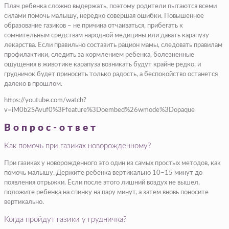
Плач ребенка сложно выдержать, поэтому родители пытаются всеми
силами помочь малышу, нередко совершая ошибки. Повышенное
образование газиков – не причина отчаиваться, прибегать к
сомнительным средствам народной медицины или давать карапузу
лекарства. Если правильно составить рацион мамы, следовать правилам
профилактики, следить за кормлением ребенка, болезненные
ощущения в животике карапуза возникать будут крайне редко, и
грудничок будет приносить только радость, а беспокойство останется
далеко в прошлом.
https://youtube.com/watch?
v=iM0b2SAvuf0%3Ffeature%3Doembed%26wmode%3Dopaque
Вопрос-ответ
Как помочь при газиках новорожденному?
При газиках у новорожденного это один из самых простых методов, как
помочь малышу. Держите ребенка вертикально 10–15 минут до
появления отрыжки. Если после этого лишний воздух не вышел,
положите ребенка на спинку на пару минут, а затем вновь поносите
вертикально.
Когда пройдут газики у грудничка?