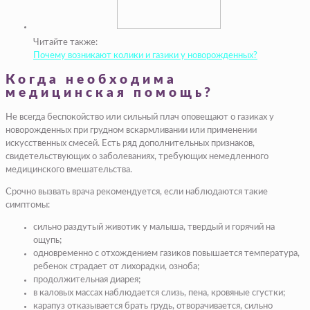
Читайте также:
Почему возникают колики и газики у новорожденных?
Когда необходима
медицинская помощь?
Не всегда беспокойство или сильный плач оповещают о газиках у
новорожденных при грудном вскармливании или применении
искусственных смесей. Есть ряд дополнительных признаков,
свидетельствующих о заболеваниях, требующих немедленного
медицинского вмешательства.
Срочно вызвать врача рекомендуется, если наблюдаются такие
симптомы:
сильно раздутый животик у малыша, твердый и горячий на
ощупь;
одновременно с отхождением газиков повышается температура,
ребенок страдает от лихорадки, озноба;
продолжительная диарея;
в каловых массах наблюдается слизь, пена, кровяные сгустки;
карапуз отказывается брать грудь, отворачивается, сильно