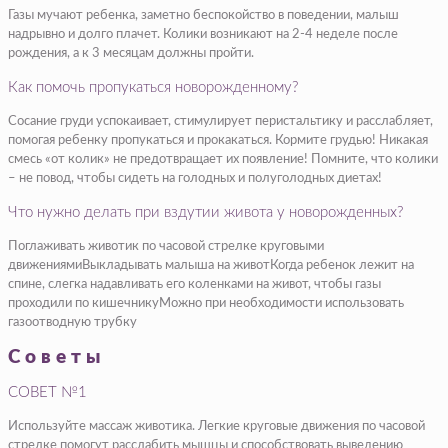
Газы мучают ребенка, заметно беспокойство в поведении, малыш
надрывно и долго плачет. Колики возникают на 2-4 неделе после
рождения, а к 3 месяцам должны пройти.
Как помочь пропукаться новорожденному?
Сосание груди успокаивает, стимулирует перистальтику и расслабляет,
помогая ребенку пропукаться и прокакаться. Кормите грудью! Никакая
смесь «от колик» не предотвращает их появление! Помните, что колики
– не повод, чтобы сидеть на голодных и полуголодных диетах!
Что нужно делать при вздутии живота у новорожденных?
Поглаживать животик по часовой стрелке круговыми
движениямиВыкладывать малыша на животКогда ребенок лежит на
спине, слегка надавливать его коленками на живот, чтобы газы
проходили по кишечникуМожно при необходимости использовать
газоотводную трубку
Советы
СОВЕТ №1
Используйте массаж животика. Легкие круговые движения по часовой
стрелке помогут расслабить мышцы и способствовать выведению