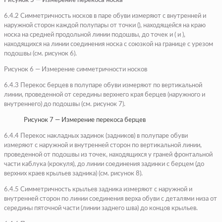
Рисунок 5 — Измерение перекоса носка
6.4.2 Симметричность носков в паре обуви измеряют с внутренней и
наружной сторон каждой полупары от точки (), находящейся на краю
носка на средней продольной линии подошвы, до точек и ( и ),
находящихся на линии соединения носка с союзкой на границе с урезом
подошвы (см. рисунок 6).
Рисунок 6 — Измерение симметричности носков
6.4.3 Перекос берцев в полупаре обуви измеряют по вертикальной
линии, проведенной от середины верхнего края берцев (наружного и
внутреннего) до подошвы (см. рисунок 7).
Рисунок 7 — Измерение перекоса берцев
6.4.4 Перекос накладных задинок (задников) в полупаре обуви
измеряют с наружной и внутренней сторон по вертикальной линии,
проведенной от подошвы из точек, находящихся у граней фронтальной
части каблука (крокуля), до линии соединения задинки с берцем (до
верхних краев крыльев задника) (см. рисунок 8).
6.4.5 Симметричность крыльев задника измеряют с наружной и
внутренней сторон по линии соединения верха обуви с деталями низа от
середины пяточной части (линии заднего шва) до концов крыльев.