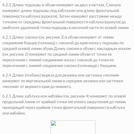
6.2.2 Длину подошвы в обуви измеряют на двух участках. Сначала
измеряют длину подошвы под каблуком или длину фронтальной
поверхности каблука (крокуля). Затем измеряют расстояние между
точками от середины фронтальной поверхности каблука (крокуля) до
наиболее удаленной точки подошвы в носочной части по осевой линии.
6.2.3 Длину союзки (см. рисунок 2) в обуви измеряют от линии
соединения берцев (голенищ) с союзкой до края носка у подошвы по
средней осевой линии обуви.Длину союзки в обуви с накладным носком
(см. рисунок 2) измеряют по средней линии обуви от точки ее
пересечения с линией соединения носка с союзкой до точки ее
пересечения с линией соединения союзки (голенища) с берцами.
6.2.4 Длину (глубину) выреза для резинки или застежки «молния»
измеряют по вертикальной линии в середине резинки или застежки
«молния» от верхнего края до нижнего.
6.2.5 Длину каблука или набойки (см. рисунок 4) измеряют по осевой
продольной линии от крайней точки пяточного закругления до линии,
проходящей через крайние точки фронтальной поверхности каблука
или набойки.