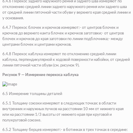
6.4.6 Перекос заднего наружного ремня и заднего шва измеряют по
отклонению средней линии заднего наружного ремня или заднего шва
от средней линии пяточной части обуви у верхнего края средней линии и
у основания.
6.4.7 Перекос блочек и крючков измеряют:- от центров блочек и
крючков до верхнего канта блочек и крючков заготовки;- от центров
блочек и крючков до края заготовки по линии подблочника;- между
центрами блочек и центрами крючков.
6.4.8 Перекос каблука измеряют по отклонению средней линии
каблука, перпендикулярной к ходовой поверхности набойки, от средней
линии пяточной части обуви (см. рисунок 9).
Рисунок 9 — Измерение перекоса каблука
6.5 Измерение толщины деталей
6.5.1 Толщину союзки измеряют в следующих точках: в области
внутренних и наружных пучков на расстоянии 10 мм от нижнего края
или на расстоянии 1/3 высоты от нижнего края при круговой и
полукруговой союзке.
6.5.2 Толщину берцев измеряют:- в ботинках в трех точках в середине: