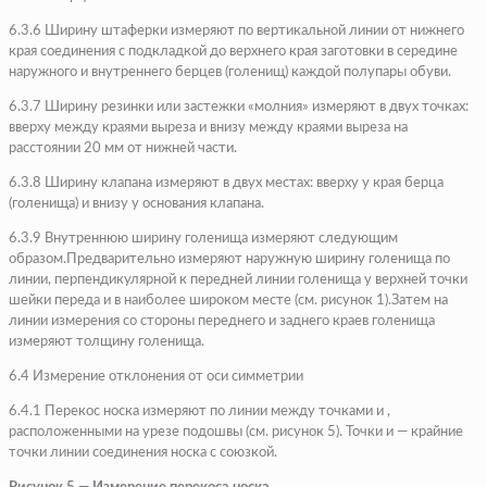
6.3.6 Ширину штаферки измеряют по вертикальной линии от нижнего
края соединения с подкладкой до верхнего края заготовки в середине
наружного и внутреннего берцев (голенищ) каждой полупары обуви.
6.3.7 Ширину резинки или застежки «молния» измеряют в двух точках:
вверху между краями выреза и внизу между краями выреза на
расстоянии 20 мм от нижней части.
6.3.8 Ширину клапана измеряют в двух местах: вверху у края берца
(голенища) и внизу у основания клапана.
6.3.9 Внутреннюю ширину голенища измеряют следующим
образом.Предварительно измеряют наружную ширину голенища по
линии, перпендикулярной к передней линии голенища у верхней точки
шейки переда и в наиболее широком месте (см. рисунок 1).Затем на
линии измерения со стороны переднего и заднего краев голенища
измеряют толщину голенища.
6.4 Измерение отклонения от оси симметрии
6.4.1 Перекос носка измеряют по линии между точками и ,
расположенными на урезе подошвы (см. рисунок 5). Точки и — крайние
точки линии соединения носка с союзкой.