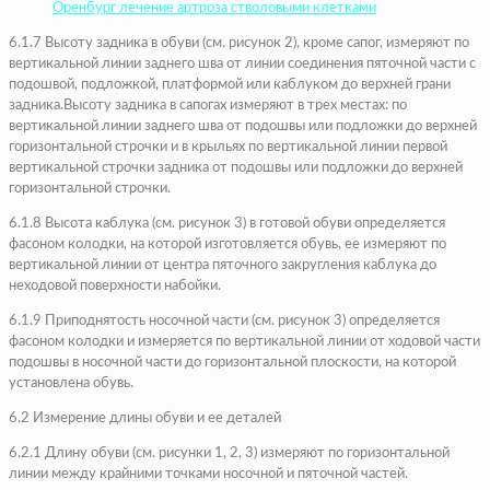
Оренбург лечение артроза стволовыми клетками
6.1.7 Высоту задника в обуви (см. рисунок 2), кроме сапог, измеряют по
вертикальной линии заднего шва от линии соединения пяточной части с
подошвой, подложкой, платформой или каблуком до верхней грани
задника.Высоту задника в сапогах измеряют в трех местах: по
вертикальной линии заднего шва от подошвы или подложки до верхней
горизонтальной строчки и в крыльях по вертикальной линии первой
вертикальной строчки задника от подошвы или подложки до верхней
горизонтальной строчки.
6.1.8 Высота каблука (см. рисунок 3) в готовой обуви определяется
фасоном колодки, на которой изготовляется обувь, ее измеряют по
вертикальной линии от центра пяточного закругления каблука до
неходовой поверхности набойки.
6.1.9 Приподнятость носочной части (см. рисунок 3) определяется
фасоном колодки и измеряется по вертикальной линии от ходовой части
подошвы в носочной части до горизонтальной плоскости, на которой
установлена обувь.
6.2 Измерение длины обуви и ее деталей
6.2.1 Длину обуви (см. рисунки 1, 2, 3) измеряют по горизонтальной
линии между крайними точками носочной и пяточной частей.