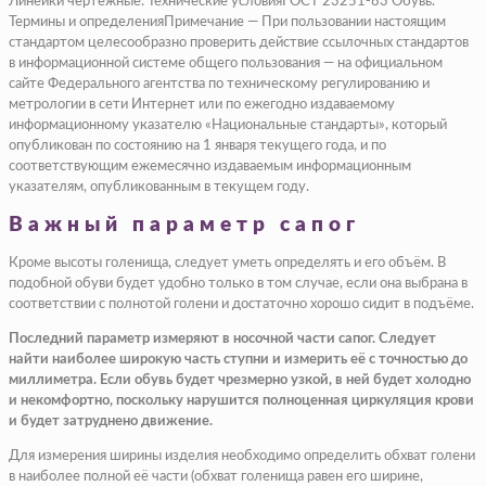
Линейки чертежные. Технические условияГОСТ 23251-83 Обувь.
Термины и определенияПримечание — При пользовании настоящим
стандартом целесообразно проверить действие ссылочных стандартов
в информационной системе общего пользования — на официальном
сайте Федерального агентства по техническому регулированию и
метрологии в сети Интернет или по ежегодно издаваемому
информационному указателю «Национальные стандарты», который
опубликован по состоянию на 1 января текущего года, и по
соответствующим ежемесячно издаваемым информационным
указателям, опубликованным в текущем году.
Важный параметр сапог
Кроме высоты голенища, следует уметь определять и его объём. В
подобной обуви будет удобно только в том случае, если она выбрана в
соответствии с полнотой голени и достаточно хорошо сидит в подъёме.
Последний параметр измеряют в носочной части сапог. Следует
найти наиболее широкую часть ступни и измерить её с точностью до
миллиметра. Если обувь будет чрезмерно узкой, в ней будет холодно
и некомфортно, поскольку нарушится полноценная циркуляция крови
и будет затруднено движение.
Для измерения ширины изделия необходимо определить обхват голени
в наиболее полной её части (обхват голенища равен его ширине,