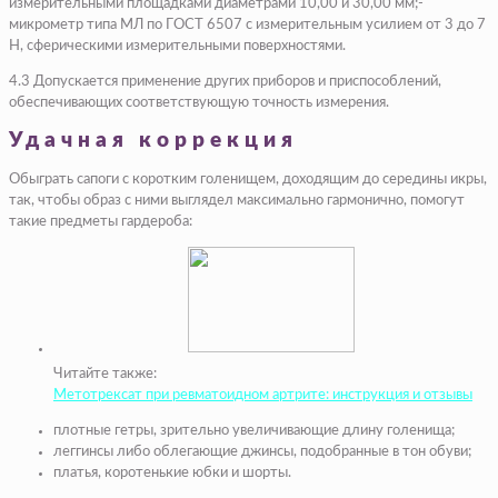
измерительными площадками диаметрами 10,00 и 30,00 мм;-
микрометр типа МЛ по ГОСТ 6507 с измерительным усилием от 3 до 7
Н, сферическими измерительными поверхностями.
4.3 Допускается применение других приборов и приспособлений,
обеспечивающих соответствующую точность измерения.
Удачная коррекция
Обыграть сапоги с коротким голенищем, доходящим до середины икры,
так, чтобы образ с ними выглядел максимально гармонично, помогут
такие предметы гардероба:
Читайте также:
Метотрексат при ревматоидном артрите: инструкция и отзывы
плотные гетры
, зрительно увеличивающие длину голенища;
леггинсы либо облегающие джинсы
, подобранные в тон обуви;
платья, коротенькие юбки и шорты
.