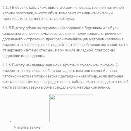
6.1.4 В обуви с каблуком, прилегающим непосредственно к затяжной
кромке заготовки, высоту обуви измеряют от наивысшей точки
голенища или верхнего канта до каблука.
6.1.5 Высоту обуви на формованной подошве с бортиком и в обуви
сандального, строчечно-клеевого, строчечно-литьевого, строчечно-
допельного и строчечно-прессовой вулканизации методов крепления
измеряют внутри обуви по средней вертикальной линии пяточной части
от верхнего канта до стельки, в том числе вкладной, платформы,
подложки или подошвы.
6.1.6 Высоту накладных задинок и круговых союзок (см. рисунок 2)
измеряют по вертикальной линии заднего шва или средней линии
пяточной части заготовки верха с деталями низа обуви, если пяточная
часть соприкасается непосредственно с каблуком, а также до отогнутой
части заготовки верха в обуви сандального метода крепления.
Читайте также: