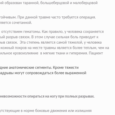
ний образован таранной, большеберцовой и малоберцовой
тойчивым. При данной травме часто требуется операция.
ляется сочетанной.
отсутствием гематомы. Как правило, у человека сохраняется
й разрыв связок. В этом случае сильная боль приводит к
 связок. Эта степень является самой тяжелой, у человека
 кожный покров на месте травмы является более теплым, чем на
ильное кровоизлияние в мягкие ткани и гиперемия. Пациент
едние анатомические сегменты. Кроме тяжести
и надрывы могут сопровождаться более выраженной
 невозможности опираться на ногу при полных разрывах.
тсутствующие в норме боковые движения или излишняя