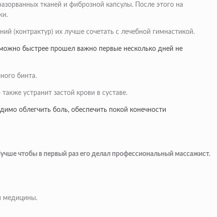
азорванных тканей и фиброзной капсулы. После этого на
жи.
ий (контрактур) их лучше сочетать с лечебной гимнастикой.
к можно быстрее прошел важно первые несколько дней не
ного бинта.
также устранит застой крови в суставе.
димо облегчить боль, обеспечить покой конечности
учше чтобы в первый раз его делал профессиональный массажист.
й медицины.