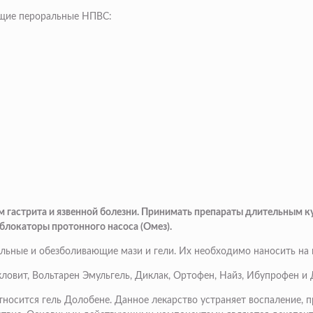
ющие пероральные НПВС:
 гастрита и язвенной болезни. Принимать препараты длительным ку
 блокаторы протонного насоса (Омез).
ьные и обезболивающие мази и гели. Их необходимо наносить на ко
кловит, Вольтарен Эмульгель, Диклак, Ортофен, Найз, Ибупрофен и
носится гель Долобене. Данное лекарство устраняет воспаление, 