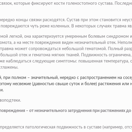
связок, которые фиксируют кости голеностопного сустава. Послед
ередко концы связки расходятся. Сустав при этом становится неус
 повреждаются чуть реже коленных. В некоторых случаях травма яв
самой легкой, она характеризуется умеренным болевым синдромом и 
омота, а на месте повреждения виден незначительный отек. Неполны
 травма может сопровождаться небольшой гематомой. Полный разрыв
большой отек и гематома мягких тканей. Подвижность ограничена,
акже наблюдаться следующие симптомы: повышенная температура, с
сглажены.
, при полном – значительный, нередко с распространением на сос
поэтому несвежие (давностью свыше суток и более) растяжения ил
и.
воподтеки.
повреждения – от незначительного затруднения при растяжениях до
определяется патологическая подвижность в суставе (например, о