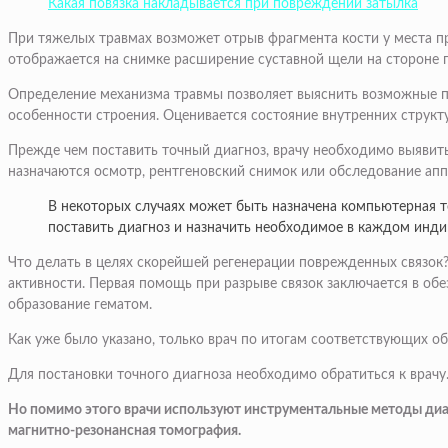
Какая повязка накладывается при повреждении затылка
При тяжелых травмах возможет отрыв фрагмента кости у места пр
отображается на снимке расширение суставной щели на стороне 
Определение механизма травмы позволяет выяснить возможные по
особенности строения. Оценивается состояние внутренних структ
Прежде чем поставить точный диагноз, врачу необходимо выявить
назначаются осмотр, рентгеновский снимок или обследование ап
В некоторых случаях может быть назначена компьютерная 
поставить диагноз и назначить необходимое в каждом инди
Что делать в целях скорейшей регенерации поврежденных связок?
активности. Первая помощь при разрыве связок заключается в о
образование гематом.
Как уже было указано, только врач по итогам соответствующих о
Для постановки точного диагноза необходимо обратиться к врачу
Но помимо этого врачи используют инструментальные методы диагн
магнитно-резонансная томография.