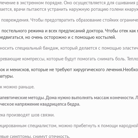
лечение в экстренном порядке. Оно осуществляется для сшивания р
имается, врачи пытаются устранить наружную ротацию голени кнару
 повреждения. Чтобы предотвратить образование стойких ограничен
 постельного режима и всех предписаний доктора. Чтобы отек ка
редвигаться, но очень осторожно и с помощью костылей.
носить специальный бандаж, который делается с помощью эластич
ревающие компрессы, которые будут помогать снимать боль. Тепло 
к и менисков, которые не требуют хирургического лечения.Необхо
латуры.
ак можно раньше.
рапевтические методы. Дома нужно выполнять массаж конечности. Л
ическое напряжение квадрицепса бедра.
ка производят шов связки.
ифицированным специалистом, можно прибегнуть к помощи народно
евые симптомы, снимут отечность.