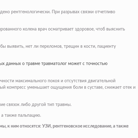
дено рентгенологически. При разрывах связки отчетливо
ованного колена врач осматривает здоровое, чтоб выяснить
ы выявить, нет ли переломов, трещин в кости, пациенту
ых данных о травме травматолог может с точностью
ечности максимального покоя и отсутствия двигательной
ый компресс уменьшает ощущения боли в суставе, снижает отек и
ие связок либо другой тип травмы.
 а также пальпацию.
, к ним относятся: УЗИ, рентгеновское исследование, а также