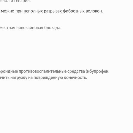
енол и гепарин.
и можно при неполных разрывах фиброзных волокон.
местная новокаиновая блокада:
тероидные противовоспалительные средства (ибупрофен,
ничить нагрузку на поврежденную конечность.