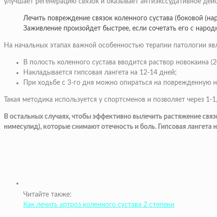
улучшает регенерацию связок и оказывает антиэкссудативное де
Лечить повреждение связок коленного сустава (боковой (н
Заживление произойдет быстрее, если сочетать его с наро
На начальных этапах важной особенностью терапии патологии яв
В полость коленного сустава вводится раствор новокаина (2
Накладывается гипсовая лангета на 12-14 дней;
При ходьбе с 3-го дня можно опираться на поврежденную н
Такая методика используется у спортсменов и позволяет через 1-1
В остальных случаях, чтобы эффективно вылечить растяжение свя
нимесулид), которые снимают отечность и боль. Гипсовая лангета 
Читайте также:
Как лечить артроз коленного сустава 2 степени