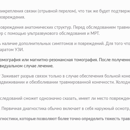
икрепления связки (отрывной перелом), что так же будет подтверж
повреждения.
вреждения анатомических структур. Перед обследованием травмир
ур с помощью ультразвукового обследования и МРТ.
 наличие дополнительных симптомов и повреждений. Для того чтоб
паратом УЗИ.
томография или магнитно-резонансная томография. После полученн
видуальном случае лечение.
 Заживает разрыв связок только в случае обеспечения больной кон
бездвиживании и обезболивании травмированной конечности. Холодн
бследований сможет однозначно сказать, имеет ли место поврежден
. Первичная диагностика обычно включает в себя наружный осмотр,
остики, которые позволяют более точно определить тяжесть травмы