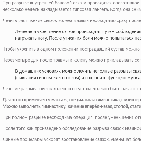
При разрыве внутренней боковой связки проводится оперативное 
несколько недель накладывается гипсовая лангета. Когда она сн
Лечить растяжение связок колена мазями необходимо сразу после
Лечение и укрепление связок происходит путем соблюдения
нагружать ногу. После утихания боли можно попытаться пе
Чтобы укрепить в одном положении пострадавший сустав можно 
Через четыре для после травмы к колену можно прикладывать сог
В домашних условиях можно лечить неполные разрывы связо
(фиксация гипсом или ортезом) и сохранить функцию муску
Лечение разрыва связок коленного сустава должно быть начато к
Для этого применяется массаж, специальная гимнастика, физиоте
Можно выполнять гимнастику: качание вперёд-назад стопой, стат
При полном разрыве необходима операция: после уменьшения оте
После того как произведено обследование разрыва связок квал
Данные процедуры ускорят восстановление связок, уменьшат бол