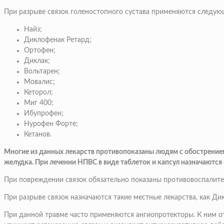
При разрыве связок голеностопного сустава применяются следу
Найз;
Диклофенак Ретард;
Ортофен;
Диклак;
Вольтарен;
Мовалис;
Кеторол;
Миг 400;
Ибупрофен;
Нурофен Форте;
Кетанов.
Многие из данных лекарств противопоказаны людям с обострением
желудка. При лечении НПВС в виде таблеток и капсул назначаются
При повреждении связок обязательно показаны противовоспалител
При разрыве связок назначаются такие местные лекарства, как Ди
При данной травме часто применяются ангиопротекторы. К ним от