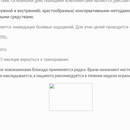
йствие. Основными действующими компонентами являются декспант
аружной и внутренней), крестообразных) консервативными методам
дными средствами.
ляется ликвидация болевых ощущений. Для этих целей проводится 
0%);
огу.
,5 месяцев вернуться к тренировкам.
зок новокаиновая блокада применяется редко. Врачи назначают нес
не накладывается, а пациенту рекомендуется в течение недели огра