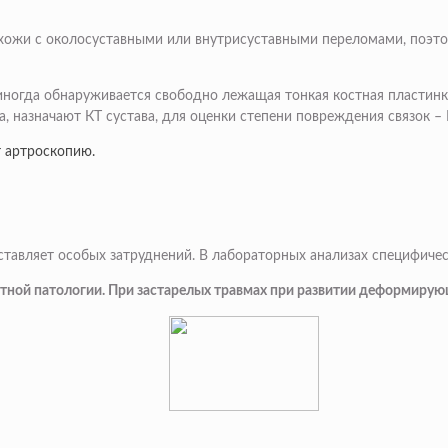
схожи с околосуставными или внутрисуставными переломами, поэтом
иногда обнаруживается свободно лежащая тонкая костная пластинка
 назначают КТ сустава, для оценки степени повреждения связок – 
т артроскопию.
ставляет особых затруднений. В лабораторных анализах специфичес
тной патологии. При застарелых травмах при развитии деформирую