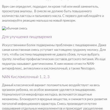
Врач сам определит, подходил ли крохе той или иной заменитель,
просмотрев анализы. В смесях не должно быть повышенного
количества лактозы и пальмового масла. С первого дня наблюдайте и
анализируйте реакцию малыша на новый прикорм.
Для улучшения пищеварения
Искусственники более подвержены проблемам с пищеварением. Даже
самая качественная смесь уступает настоящему грудному молоку. Для
того, чтобы система пищеварения не давала сбоев, лучше выбрать
группу лечебно-профилактических составов детского питания. Их еще
педиатры называют диетическими. К ним можно отнести NAN-
антирефлюкс, антиколики и кисломолочный, а также Nestogen.
NAN Кисломолочный 1, 2, 3
Данный классический вариант положительно воздействует на весь
организм ребенка, но особое внимание уделяется пищеварению.
Нормализуется микрофлора желудка, включаются защитные
механизмы. Блокируются вредные вещества, и снижается риск развития
патологий инфекционного характера. Смесь производится путем
сквашивания отдельных микроэлементов и происходит расщепление