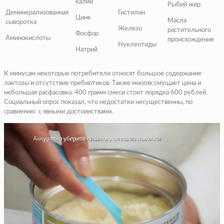
калий
Рыбий жир
Деминерализованная
Гистилин
Цинк
Масла
сыворотка
Железо
растительного
Фосфор
Аминокислоты
происхождения
Нуклеотиды
Натрий
К минусам некоторые потребители относят большое содержание
лактозы и отсутствие пребиотиков. Также многих смущает цена и
небольшая расфасовка. 400 грамм смеси стоит порядка 600 рублей.
Социальный опрос показал, что недостатки несущественны, по
сравнению с явными достоинствами.