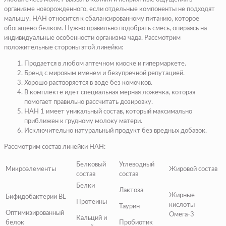
организме новорожденного, если отдельные компоненты не подходят
малышу. НАН относится к сбалансированному питанию, которое
обогащено белком. Нужно правильно подобрать смесь, опираясь на
индивидуальные особенности организма чада. Рассмотрим
положительные стороны этой линейки:
Продается в любом аптечном киоске и гипермаркете.
Бренд с мировым именем и безупречной репутацией.
Хорошо растворяется в воде без комочков.
В комплекте идет специальная мерная ложечка, которая
помогает правильно рассчитать дозировку.
НАН 1 имеет уникальный состав, который максимально
приближен к грудному молоку матери.
Исключительно натуральный продукт без вредных добавок.
Рассмотрим состав линейки НАН:
Белковый
Углеводный
Микроэлементы
Жировой состав
состав
состав
Белки
Лактоза
Жирные
Бифидобактерии BL
Протеины
кислоты
Таурин
Оптимизированный
Омега-3
Кальций и
белок
Пробиотик