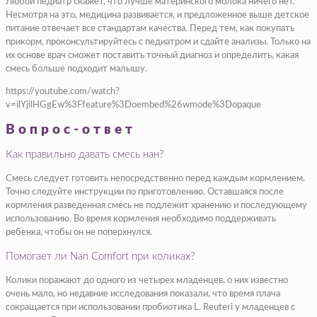
Любой педиатр скажет, что лучше материнского молока ничего нет.
Несмотря на это, медицина развивается, и предложенное выше детское
питание отвечает все стандартам качества. Перед тем, как покупать
прикорм, проконсультируйтесь с педиатром и сдайте анализы. Только на
их основе врач сможет поставить точный диагноз и определить, какая
смесь больше подходит малышу.
https://youtube.com/watch?
v=ilYjilHGgEw%3Ffeature%3Doembed%26wmode%3Dopaque
Вопрос-ответ
Как правильно давать смесь нан?
Смесь следует готовить непосредственно перед каждым кормлением.
Точно следуйте инструкции по приготовлению. Оставшаяся после
кормления разведенная смесь не подлежит хранению и последующему
использованию. Во время кормления необходимо поддерживать
ребенка, чтобы он не поперхнулся.
Помогает ли Nan Comfort при коликах?
Колики поражают до одного из четырех младенцев, о них известно
очень мало, но недавние исследования показали, что время плача
сокращается при использовании пробиотика L. Reuteri у младенцев с