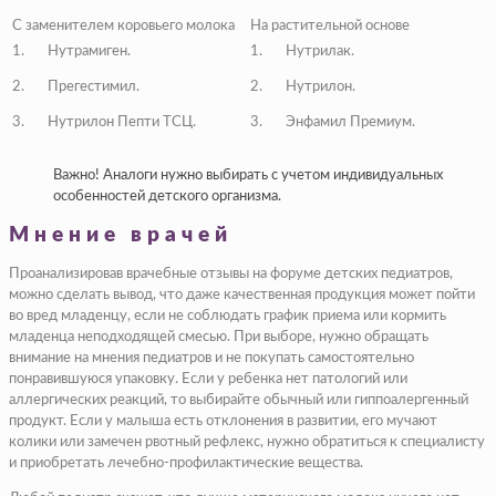
С заменителем коровьего молока
На растительной основе
1. Нутрамиген.
1. Нутрилак.
2. Прегестимил.
2. Нутрилон.
3. Нутрилон Пепти ТСЦ.
3. Энфамил Премиум.
Важно! Аналоги нужно выбирать с учетом индивидуальных
особенностей детского организма.
Мнение врачей
Проанализировав врачебные отзывы на форуме детских педиатров,
можно сделать вывод, что даже качественная продукция может пойти
во вред младенцу, если не соблюдать график приема или кормить
младенца неподходящей смесью. При выборе, нужно обращать
внимание на мнения педиатров и не покупать самостоятельно
понравившуюся упаковку. Если у ребенка нет патологий или
аллергических реакций, то выбирайте обычный или гиппоалергенный
продукт. Если у малыша есть отклонения в развитии, его мучают
колики или замечен рвотный рефлекс, нужно обратиться к специалисту
и приобретать лечебно-профилактические вещества.