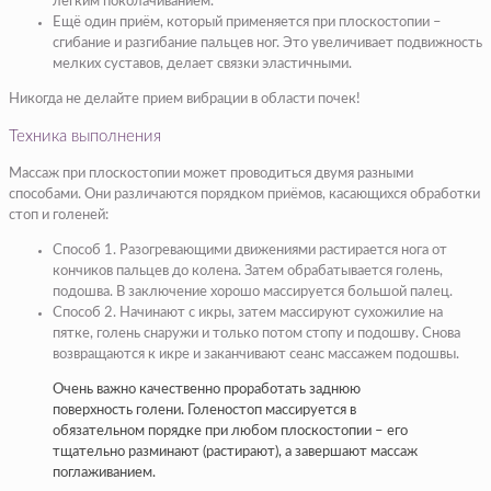
лёгким поколачиванием.
Ещё один приём, который применяется при плоскостопии –
сгибание и разгибание пальцев ног. Это увеличивает подвижность
мелких суставов, делает связки эластичными.
Никогда не делайте прием вибрации в области почек!
Техника выполнения
Массаж при плоскостопии может проводиться двумя разными
способами. Они различаются порядком приёмов, касающихся обработки
стоп и голеней:
Способ 1. Разогревающими движениями растирается нога от
кончиков пальцев до колена. Затем обрабатывается голень,
подошва. В заключение хорошо массируется большой палец.
Способ 2. Начинают с икры, затем массируют сухожилие на
пятке, голень снаружи и только потом стопу и подошву. Снова
возвращаются к икре и заканчивают сеанс массажем подошвы.
Очень важно качественно проработать заднюю
поверхность голени. Голеностоп массируется в
обязательном порядке при любом плоскостопии – его
тщательно разминают (растирают), а завершают массаж
поглаживанием.