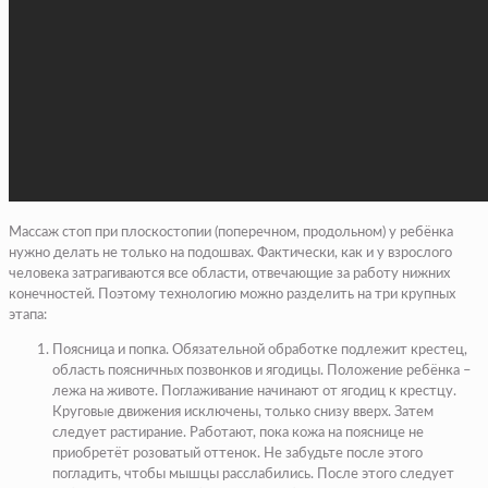
Массаж стоп при плоскостопии (поперечном, продольном) у ребёнка
нужно делать не только на подошвах. Фактически, как и у взрослого
человека затрагиваются все области, отвечающие за работу нижних
конечностей. Поэтому технологию можно разделить на три крупных
этапа:
Поясница и попка. Обязательной обработке подлежит крестец,
область поясничных позвонков и ягодицы. Положение ребёнка –
лежа на животе. Поглаживание начинают от ягодиц к крестцу.
Круговые движения исключены, только снизу вверх. Затем
следует растирание. Работают, пока кожа на пояснице не
приобретёт розоватый оттенок. Не забудьте после этого
погладить, чтобы мышцы расслабились. После этого следует