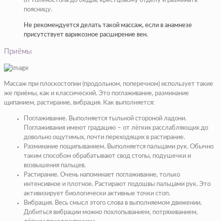
от голеностопа до бедра, крестцовому отделу и разминать
поясницу.
Не рекомендуется делать такой массаж, если в анамнезе
присутствует варикозное расширение вен.
Приёмы
Массаж при плоскостопии (продольном, поперечном) использует такие
же приёмы, как и классический. Это поглаживание, разминание
щипанием, растирание, вибрация. Как выполняется:
Поглаживание. Выполняется тыльной стороной ладони.
Поглаживания имеют градацию – от лёгких расслабляющих до
довольно ощутимых, почти переходящих в растирание.
Разминание пощипыванием. Выполняется пальцами рук. Обычно
таким способом обрабатывают свод стопы, подушечки и
возвышения пальцев.
Растирание. Очень напоминает поглаживание, только
интенсивное и плотное. Растирают подошвы пальцами рук. Это
активизирует биологически активные точки стоп.
Вибрация. Весь смысл этого слова в выполняемом движении.
Добиться вибрации можно похлопыванием, потряхиванием,