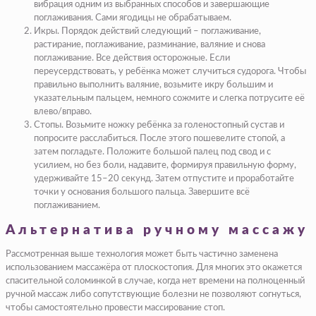
вибрация одним из выбранных способов и завершающие
поглаживания. Сами ягодицы не обрабатываем.
Икры. Порядок действий следующий – поглаживание,
растирание, поглаживание, разминание, валяние и снова
поглаживание. Все действия осторожные. Если
переусердствовать, у ребёнка может случиться судорога. Чтобы
правильно выполнить валяние, возьмите икру большим и
указательным пальцем, немного сожмите и слегка потрусите её
влево/вправо.
Стопы. Возьмите ножку ребёнка за голеностопный сустав и
попросите расслабиться. После этого пошевелите стопой, а
затем погладьте. Положите большой палец под свод и с
усилием, но без боли, надавите, формируя правильную форму,
удерживайте 15–20 секунд. Затем отпустите и проработайте
точки у основания большого пальца. Завершите всё
поглаживанием.
Альтернатива ручному массажу
Рассмотренная выше технология может быть частично заменена
использованием массажёра от плоскостопия. Для многих это окажется
спасительной соломинкой в случае, когда нет времени на полноценный
ручной массаж либо сопутствующие болезни не позволяют согнуться,
чтобы самостоятельно провести массирование стоп.