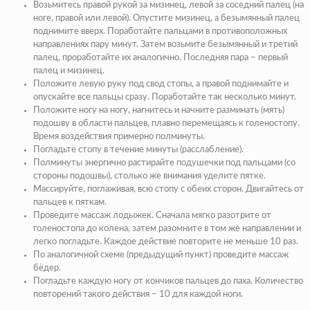
Возьмитесь правой рукой за мизинец, левой за соседний палец (на
ноге, правой или левой). Опустите мизинец, а безымянный палец
поднимите вверх. Поработайте пальцами в противоположных
направлениях пару минут. Затем возьмите безымянный и третий
палец, проработайте их аналогично. Последняя пара – первый
палец и мизинец.
Положите левую руку под свод стопы, а правой поднимайте и
опускайте все пальцы сразу. Поработайте так несколько минут.
Положите ногу на ногу, нагнитесь и начните разминать (мять)
подошву в области пальцев, плавно перемещаясь к голеностопу.
Время воздействия примерно полминуты.
Погладьте стопу в течение минуты (расслабление).
Полминуты энергично растирайте подушечки под пальцами (со
стороны подошвы), столько же внимания уделите пятке.
Массируйте, поглаживая, всю стопу с обеих сторон. Двигайтесь от
пальцев к пяткам.
Проведите массаж лодыжек. Сначала мягко разотрите от
голеностопа до колена, затем разомните в том же направлении и
легко погладьте. Каждое действие повторите не меньше 10 раз.
По аналогичной схеме (предыдущий пункт) проведите массаж
бёдер.
Погладьте каждую ногу от кончиков пальцев до паха. Количество
повторений такого действия – 10 для каждой ноги.