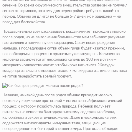
сечение. Во время хирургического вмешательства организм не получил
сигнал от гормонов, поэтому для перестройки требуется какой-то
период. Обычно он длится не больше 5-7 дней, но и задержка — не
повод для беспокойства.
Предварительно врач рассказывает, когда начинает приходить молоко
после родов, но из-за волнения большинство мам забывают разумные
наставления и полученную информацию. Сразу после рождения
малыша, в последующие сутки объем груди будет казаться прежним,
но необходимые процессы в организме уже запущены. Количество
молозива варьируется от нескольких капель до 100 мл в сутки —
мизерного количества хватит, чтобы кроха насытился. Желудок
младенца изначально вмещает около 7 мл жидкости, а кишечник пока
не готов переработать зрелый продукт.
Неважно, на какой день после родов обычно приходит молоко,
поскольку кормление протогалой – естественный физиологический
процесс, о котором позаботилась природа. Ребенок получает
питательные вещества благодаря высокому содержанию белка,
калорийности секрета грудных желез. Даже в нескольких каплях
содержатся антиоксиданты, иммунные тела, защищающие
новорожденного от бактерий внешнего мира. Протогала обладает