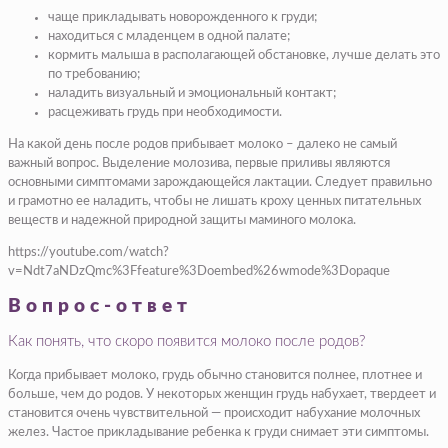
чаще прикладывать новорожденного к груди;
находиться с младенцем в одной палате;
кормить малыша в располагающей обстановке, лучше делать это
по требованию;
наладить визуальный и эмоциональный контакт;
расцеживать грудь при необходимости.
На какой день после родов прибывает молоко – далеко не самый
важный вопрос. Выделение молозива, первые приливы являются
основными симптомами зарождающейся лактации. Следует правильно
и грамотно ее наладить, чтобы не лишать кроху ценных питательных
веществ и надежной природной защиты маминого молока.
https://youtube.com/watch?
v=Ndt7aNDzQmc%3Ffeature%3Doembed%26wmode%3Dopaque
Вопрос-ответ
Как понять, что скоро появится молоко после родов?
Когда прибывает молоко, грудь обычно становится полнее, плотнее и
больше, чем до родов. У некоторых женщин грудь набухает, твердеет и
становится очень чувствительной — происходит набухание молочных
желез. Частое прикладывание ребенка к груди снимает эти симптомы.