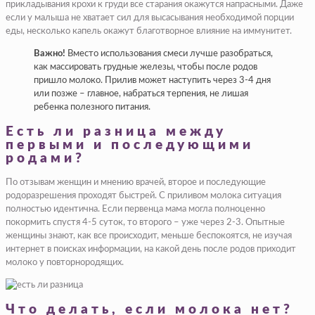
прикладывания крохи к груди все старания окажутся напрасными. Даже
если у малыша не хватает сил для высасывания необходимой порции
еды, несколько капель окажут благотворное влияние на иммунитет.
Важно!
Вместо использования смеси лучше разобраться,
как массировать грудные железы, чтобы после родов
пришло молоко. Прилив может наступить через 3-4 дня
или позже – главное, набраться терпения, не лишая
ребенка полезного питания.
Есть ли разница между
первыми и последующими
родами?
По отзывам женщин и мнению врачей, второе и последующие
родоразрешения проходят быстрей. С приливом молока ситуация
полностью идентична. Если первенца мама могла полноценно
покормить спустя 4-5 суток, то второго – уже через 2-3. Опытные
женщины знают, как все происходит, меньше беспокоятся, не изучая
интернет в поисках информации, на какой день после родов приходит
молоко у повторнородящих.
Что делать, если молока нет?