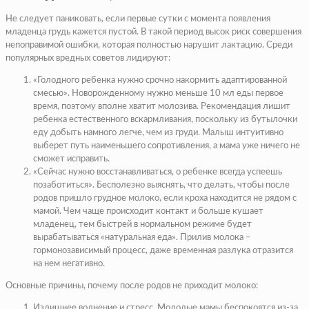
Не следует паниковать, если первые сутки с момента появления
младенца грудь кажется пустой. В такой период высок риск совершения
непоправимой ошибки, которая полностью нарушит лактацию. Среди
популярных вредных советов лидируют:
«Голодного ребенка нужно срочно накормить адаптированной
смесью». Новорожденному нужно меньше 10 мл еды первое
время, поэтому вполне хватит молозива. Рекомендация лишит
ребенка естественного вскармливания, поскольку из бутылочки
еду добыть намного легче, чем из груди. Малыш интуитивно
выберет путь наименьшего сопротивления, а мама уже ничего не
сможет исправить.
«Сейчас нужно восстанавливаться, о ребенке всегда успеешь
позаботиться». Бесполезно выяснять, что делать, чтобы после
родов пришло грудное молоко, если кроха находится не рядом с
мамой. Чем чаще происходит контакт и больше кушает
младенец, тем быстрей в нормальном режиме будет
вырабатываться «натуральная еда». Прилив молока –
гормонозависимый процесс, даже временная разлука отразится
на нем негативно.
Основные причины, почему после родов не приходит молоко:
Излишнее волнение и стресс. Молодые мамы беспокоятся из-за