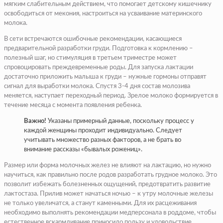
мягким слабительным действием, что помогает детскому кишечнику
освободиться от мекония, настроиться на усваивание материнского
молока.
В сети встречаются ошибочные рекомендации, касающиеся
предварительной разработки груди. Подготовка к кормлению –
полезный шаг, но стимуляция в третьем триместре может
спровоцировать преждевременные роды. Для запуска лактации
достаточно приложить малыша к груди – нужные гормоны отправят
сигнал для выработки молока. Спустя 3-4 дня состав молозива
меняется, наступает переходный период. Зрелое молоко формируется в
течение месяца с момента появления ребенка.
Важно!
Указаны примерный данные, поскольку процесс у
каждой женщины проходит индивидуально. Следует
учитывать множество разных факторов, а не брать во
внимание рассказы «бывалых рожениц».
Размер или форма молочных желез не влияют на лактацию, но нужно
научиться, как правильно после родов разработать грудное молоко. Это
позволит избежать болезненных ощущений, предотвратить развитие
лактостаза. Прилив может начаться ночью – к утру молочные железы
не только увеличатся, а станут каменными. Для их расцеживания
необходимо выполнять рекомендации медперсонала в роддоме, чтобы
естественное вскармливание приносило пользу и удовольствие.