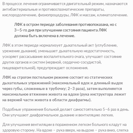
В процессе лечения ограничивается двигательный режим, назначаются
антибактериальные и противоспазматические препараты,
кислородолечение, физиопроцедуры, ЛФК и массаж, климатолечение.
ЛФК в остром периоде заболевания противопоказана, но с
3—5-го дня при улучшении состояния пациента ЛФК
должна быть включена в лечение.
ЛФК в этом периоде нормализует дыхательный акт (углубление,
урежение дыхания), уменьшает дыхательную недостаточность,
ускоряет рассасывание воспалительного очага, улучшает состояние
других органов и систем (нервной, сердечно-сосудистой,
пищеварительной), предупреждает осложнения.
ЛФК на строгом постельном режиме состоит из статических
дыхательных упражнений (максимальный вдох и длинный выдох
через губы, сложенные в трубочку; 2–3 раза), затем выполняется
максимальное втяжение живота на вдохе (рука инструктора лежит
на верхней части живота в области диафрагмы).
Подобные упражнения больной делает самостоятельно 5–6 раз в день.
Они улучшают диафрагмальное дыхание и вентиляцию легких.
Для улучшения вентиляции в пораженном легком больного кладут на
здоровую сторону. На вдохе – рука вверх, на выдохе – рука вниз, слегка