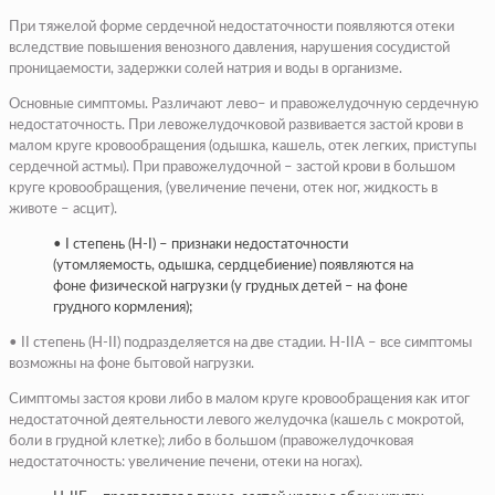
При тяжелой форме сердечной недостаточности появляются отеки
вследствие повышения венозного давления, нарушения сосудистой
проницаемости, задержки солей натрия и воды в организме.
Основные симптомы. Различают лево– и правожелудочную сердечную
недостаточность. При левожелудочковой развивается застой крови в
малом круге кровообращения (одышка, кашель, отек легких, приступы
сердечной астмы). При правожелудочной – застой крови в большом
круге кровообращения, (увеличение печени, отек ног, жидкость в
животе – асцит).
• I степень (Н-I) – признаки недостаточности
(утомляемость, одышка, сердцебиение) появляются на
фоне физической нагрузки (у грудных детей – на фоне
грудного кормления);
• II степень (Н-II) подразделяется на две стадии. Н-IIА – все симптомы
возможны на фоне бытовой нагрузки.
Симптомы застоя крови либо в малом круге кровообращения как итог
недостаточной деятельности левого желудочка (кашель с мокротой,
боли в грудной клетке); либо в большом (правожелудочковая
недостаточность: увеличение печени, отеки на ногах).