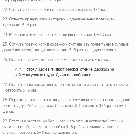
вверх правую руку и ногу. 5–6 раз.
22. Согнуть правую ногу и подтянуть ее к животу. 4–5 раз.
23. Отвести правую руку в сторону и одновременно повернуть
туловище. 5–6 раз.
24. Маховые движения правой ногой вперед-назад. 8—10 раз.
25. Согнуть правую ногу в коленном суставе и выполнить ею круговые
движения вперед-назад поочередно. 5–8 раз в каждую сторону.
26. Поднять руки медленно вверх – вдох; опустить – выдох.
И. п. – стоя лицом в гимнастической стенке, держась за
рейку на уровне груди. Дыхание свободное.
27. Подняться на носки, перекатиться на пятки и снова встать на носки.
Повторить 5–6 раз.
28. Переминаться с ноги на ногу с перенесением веса на носок то одной
ноги, то другой (быстрая ходьба на месте). Повторить 3–5 раз по 6–8
шагов.
29. Встать на расстоянии большого шага от гимнастической стенки,
руки за спиной. Наступить ногой на 4–5 рейку и прижать колено к
стенке. Повторить 5–6 раз каждой ногой.