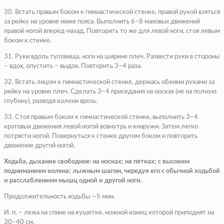
30. Встать правым боком к гимнастической стенке, правой рукой взяться
за рейку на уровне ниже пояса. Выполнить 6–8 маховых движений
правой ногой вперед-назад. Повторить то же для левой ноги, стоя левым
боком к стенке.
31. Руки вдоль туловища, ноги на ширине плеч. Развести руки в стороны
– вдох, опустить – выдох. Повторить 3–4 раза.
32. Встать лицом к гимнастической стенке, держась обеими руками за
рейку на уровне плеч. Сделать 3–4 приседания на носках (не на полную
глубину), разводя колени врозь.
33. Стоя правым боком к гимнастической стенке, выполнить 3–4
круговых движения левой ногой вовнутрь и кнаружи. Затем легко
потрясти ногой. Повернуться к стенке другим боком и повторить
движение другой ногой.
Ходьба, дыхание свободное: на носках; на пятках; с высоким
подниманием колена; лыжным шагом, чередуя его с обычной ходьбой
и расслаблением мышц одной и другой ноги.
Продолжительность ходьбы —5 мин.
И. п. – лежа на спине на кушетке, ножной конец которой приподнят на
30–40 см.