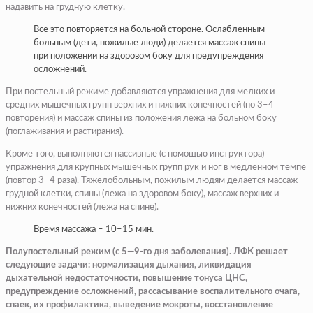
надавить на грудную клетку.
Все это повторяется на больной стороне. Ослабленным
больным (дети, пожилые люди) делается массаж спины
при положении на здоровом боку для предупреждения
осложнений.
При постельный режиме добавляются упражнения для мелких и
средних мышечных групп верхних и нижних конечностей (по 3–4
повторения) и массаж спины из положения лежа на больном боку
(поглаживания и растирания).
Кроме того, выполняются пассивные (с помощью инструктора)
упражнения для крупных мышечных групп рук и ног в медленном темпе
(повтор 3–4 раза). Тяжелобольным, пожилым людям делается массаж
грудной клетки, спины (лежа на здоровом боку), массаж верхних и
нижних конечностей (лежа на спине).
Время массажа – 10–15 мин.
Полупостельный режим (с 5—9-го дня заболевания). ЛФК решает
следующие задачи: нормализация дыхания, ликвидация
дыхательной недостаточности, повышение тонуса ЦНС,
предупреждение осложнений, рассасывание воспалительного очага,
спаек, их профилактика, выведение мокроты, восстановление