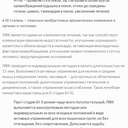
Н-IIБ – проявляется в покое, застой крови в обоих кругах
кровообращения (одышка в покое, отеки до середины
голени, цианоз, тахикардия в покое, увеличение печени);
• III степень – тяжелые необратимые органические изменения в
органах и системах.
ЛФК является одним из компонентов лечения, так как способствует
компенсации признаков недостаточности, улучшению коронарного
кровотока и обмена веществ в миокарде, активизации внесердечных
факторов кровообращения, улучшению нервно-психического статуса
человека, предупреждению осложнений.
ЛФК проводится индивидуальным методом в палате длительностью по
15 мин. Выполняются активные упражнения для мелких и средних
мышц в медленном темпе, пассивные – для крупных из облегченных
исходных положений; дыхательные упражнения статические и
динамические, а также упражнения на расслабление. Такая лечебная
гимнастика характерна для II стадии (Н-II).
При I стадии (Н-I) режим чаще всего полупостельный. ЛФК
выполняется малогрупповым методом или
индивидуальным из всех исходных положений в виде
активных упражнений для всех мышечных групп, но без
отягощения, без сопротивления. Допускается ходьба,