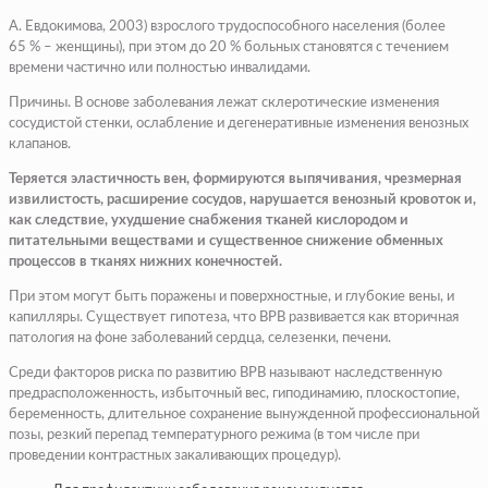
А. Евдокимова, 2003) взрослого трудоспособного населения (более
65 % – женщины), при этом до 20 % больных становятся с течением
времени частично или полностью инвалидами.
Причины. В основе заболевания лежат склеротические изменения
сосудистой стенки, ослабление и дегенеративные изменения венозных
клапанов.
Теряется эластичность вен, формируются выпячивания, чрезмерная
извилистость, расширение сосудов, нарушается венозный кровоток и,
как следствие, ухудшение снабжения тканей кислородом и
питательными веществами и существенное снижение обменных
процессов в тканях нижних конечностей.
При этом могут быть поражены и поверхностные, и глубокие вены, и
капилляры. Существует гипотеза, что ВРВ развивается как вторичная
патология на фоне заболеваний сердца, селезенки, печени.
Среди факторов риска по развитию ВРВ называют наследственную
предрасположенность, избыточный вес, гиподинамию, плоскостопие,
беременность, длительное сохранение вынужденной профессиональной
позы, резкий перепад температурного режима (в том числе при
проведении контрастных закаливающих процедур).