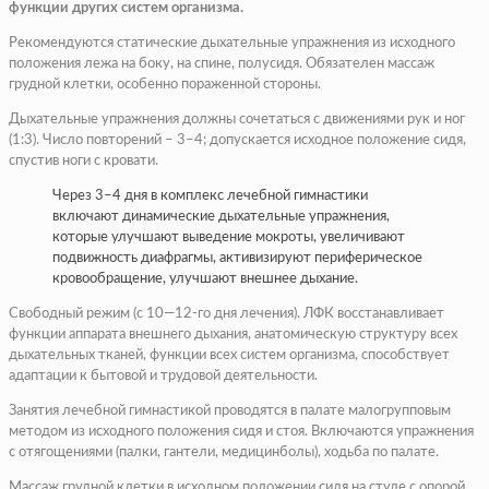
функции других систем организма.
Рекомендуются статические дыхательные упражнения из исходного
положения лежа на боку, на спине, полусидя. Обязателен массаж
грудной клетки, особенно пораженной стороны.
Дыхательные упражнения должны сочетаться с движениями рук и ног
(1:3). Число повторений – 3–4; допускается исходное положение сидя,
спустив ноги с кровати.
Через 3–4 дня в комплекс лечебной гимнастики
включают динамические дыхательные упражнения,
которые улучшают выведение мокроты, увеличивают
подвижность диафрагмы, активизируют периферическое
кровообращение, улучшают внешнее дыхание.
Свободный режим (с 10—12-го дня лечения). ЛФК восстанавливает
функции аппарата внешнего дыхания, анатомическую структуру всех
дыхательных тканей, функции всех систем организма, способствует
адаптации к бытовой и трудовой деятельности.
Занятия лечебной гимнастикой проводятся в палате малогрупповым
методом из исходного положения сидя и стоя. Включаются упражнения
с отягощениями (палки, гантели, медицинболы), ходьба по палате.
Массаж грудной клетки в исходном положении сидя на стуле с опорой