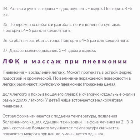
34. Развести руки в стороны – вдох, опустить – выдох. Повторить 4–5
раз.
35. Попеременно сгибать и разгибать ноги в коленных суставах.
Повторить 4–6 раз для каждой ноги.
36. Сгибать и разгибать стопы. Повторить 4–6 раз для каждой ноги.
37. Диафрагмальное дыхание. 3–4 вдоха и выдоха.
ЛФК и массаж при пневмонии
Пневмония – воспаление легких. Может протекать в острой форме,
подострой и хронической. По величине поражаемой поверхности в
легких различают: крупозную пневмонию (поражена целая
доля легкого и покрывающая его плевра) и очаговую (отдельные очаги в
разных долях легкого). У детей чаще встречается мелкоочаговая
пневмония.
Острая форма начинается с подъема температуры, появления
болезненного кашля, одышки, тахикардии. На фоне лечения на 2—3-й
день состояние больного улучшается: температура снижается,
появляется мокрота при кашле, уменьшается одышка.