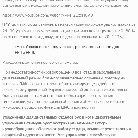
выполняемых в исходном положении лежа, несколько уменьшается.
https://www.youtube.com/watch?v=Re_Z1zxH0VU
ЧСС на максимуме нагрузки на первых занятиях может увеличиваться на
24–30 уд. /мин, а по мере адаптации к физической нагрузке на 60–80 %
по отношению к исходному, но не должно превышать 120–140 уд.
/мин. Упражнения чередуются с, рекомендованными для
Н-II и Н-III.
Каждое упражнение повторяется 5–8 раз.
При недостаточности кровообращения во II стадии заболевания
двигательный режим больного значительно ограничен, поэтому на
занятиях ЛФК возрастает роль общетонизирующего действия
физических упражнений. Упражнения малой интенсивности должны
быть направлены на уменьшение неблагоприятного влияния
гипокинезии, улучшение кровоснабжения и обменных процессов в
миокарде, повышение функции ЦНС и настроения.
Упражнения для дистальных отделов рук и ног и дыхательные
упражнения стимулируют экстракардиальные факторы
кровообращения, облегчают работу сердца, компенсируют явления
сердечной недостаточности. Эти упражнения способствуют