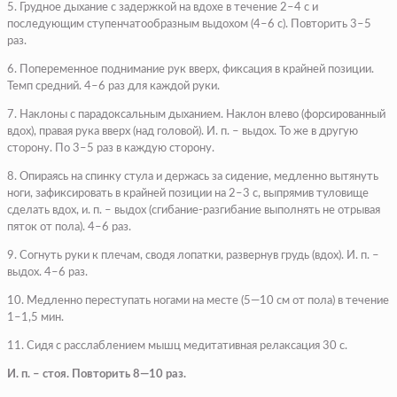
5. Грудное дыхание с задержкой на вдохе в течение 2–4 с и
последующим ступенчатообразным выдохом (4–6 с). Повторить 3–5
раз.
6. Попеременное поднимание рук вверх, фиксация в крайней позиции.
Темп средний. 4–6 раз для каждой руки.
7. Наклоны с парадоксальным дыханием. Наклон влево (форсированный
вдох), правая рука вверх (над головой). И. п. – выдох. То же в другую
сторону. По 3–5 раз в каждую сторону.
8. Опираясь на спинку стула и держась за сидение, медленно вытянуть
ноги, зафиксировать в крайней позиции на 2–3 с, выпрямив туловище
сделать вдох, и. п. – выдох (сгибание-разгибание выполнять не отрывая
пяток от пола). 4–6 раз.
9. Согнуть руки к плечам, сводя лопатки, развернув грудь (вдох). И. п. –
выдох. 4–6 раз.
10. Медленно переступать ногами на месте (5—10 см от пола) в течение
1–1,5 мин.
11. Сидя с расслаблением мышц медитативная релаксация 30 с.
И. п. – стоя. Повторить 8—10 раз.