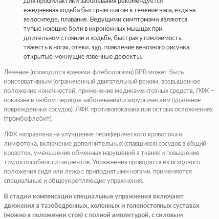
Для профилактики заболевания рекомендуется
ежедневная ходьба быстрым шагом в течение часа, езда на
велосипеде, плавание. Ведущими симптомами являются
тупые ноющие боли в икроножных мышцах при
длительном стоянии и ходьбе, быстрая утомляемость,
тяжесть в ногах, отеки, зуд, появление венозного рисунка,
открытые мокнущие язвенные дефекты.
Лечение (проводится врачами-флебологами) ВРВ может быть
консервативным (ограниченный двигательный режим, возвышенное
положение конечностей, применение медикаментозных средств, ЛФК –
показана в любом периоде заболевания) и хирургическим (удаление
поврежденных сосудов). ЛФК противопоказана при острых осложнениях
(тромбофлебит).
ЛФК направлена на улучшение периферического кровотока и
лимфотока, включение дополнительных (спавшихся) сосудов в общий
кровоток, уменьшение обменных нарушений в тканях и повышение
трудоспособности пациентов. Упражнения проводятся из исходного
положения сидя или лежа с приподнятыми ногами, применяются
специальные и общеукрепляющие упражнения.
В стадии компенсации специальные упражнения включают
движения в тазобедренных, коленных и голеностопных суставах
(можно в положении стоя) с полной амплитудой, с силовым