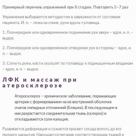
Примерный перечень упражнений при II стадии. Повторить 5–7 раз
Упражнения выбираются методистом в зависимости от состояния
пациента. И. п. – лежа на спине, руки вдоль туловища.
1. Поочередное или одновременное поднимание рук вверх – вдох, и. п. –
выдох.
2. Поочередное или одновременное отведение рук в стороны – вдох, и.
п. – выдох.
3. Согнуть руки, кисти скользят по туловищу к подмышечным впадинам
– вдох, и. п. – выдох.
ЛФК и массаж при
атеросклерозе
Атеросклероз – хроническое заболевание, поражающее
артерии с формированием на их внутренней оболочке
очагов липидных отложений (бляшек). В последующем в
них разрастается соединительная ткань (склероз) и
откладываются соли кальция.
Развивается деформация и сужается просвет сосуда вплоть до его
полного закрытия. Нарушается питание соответствующих тканей и