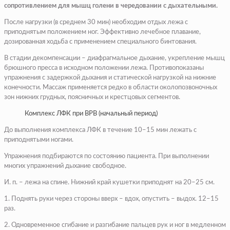
сопротивлением для мышц голени в чередовании с дыхательными.
После нагрузки (в среднем 30 мин) необходим отдых лежа с
приподнятым положением ног. Эффективно лечебное плавание,
дозированная ходьба с применением специального бинтования.
В стадии декомпенсации – диафрагмальное дыхание, укрепление мышц
брюшного пресса в исходном положении лежа. Противопоказаны
упражнения с задержкой дыхания и статической нагрузкой на нижние
конечности. Массаж применяется редко в области околопозвоночных
зон нижних грудных, поясничных и крестцовых сегментов.
Комплекс ЛФК при ВРВ (начальный период)
До выполнения комплекса ЛФК в течение 10–15 мин лежать с
приподнятыми ногами.
Упражнения подбираются по состоянию пациента. При выполнении
многих упражнений дыхание свободное.
И. п. – лежа на спине. Нижний край кушетки приподнят на 20–25 см.
1. Поднять руки через стороны вверх – вдох, опустить – выдох. 12–15
раз.
2. Одновременное сгибание и разгибание пальцев рук и ног в медленном