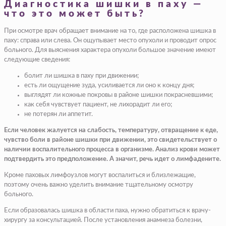
Диагностика шишки в паху —
что это может быть?
При осмотре врач обращает внимание на то, где расположена шишка в
паху: справа или слева. Он ощупывает место опухоли и проводит опрос
больного. Для выяснения характера опухоли большое значение имеют
следующие сведения:
болит ли шишка в паху при движении;
есть ли ощущение зуда, усиливается ли оно к концу дня;
выглядят ли кожные покровы в районе шишки покрасневшими;
как себя чувствует пациент, не лихорадит ли его;
не потерян ли аппетит.
Если человек жалуется на слабость, температуру, отвращение к еде,
чувство боли в районе шишки при движении, это свидетельствует о
наличии воспалительного процесса в организме. Анализ крови может
подтвердить это предположение. А значит, речь идет о лимфадените.
Кроме паховых лимфоузлов могут воспалиться и близлежащие,
поэтому очень важно уделить внимание тщательному осмотру
больного.
Если образовалась шишка в области паха, нужно обратиться к врачу-
хирургу за консультацией. После установления анамнеза болезни,