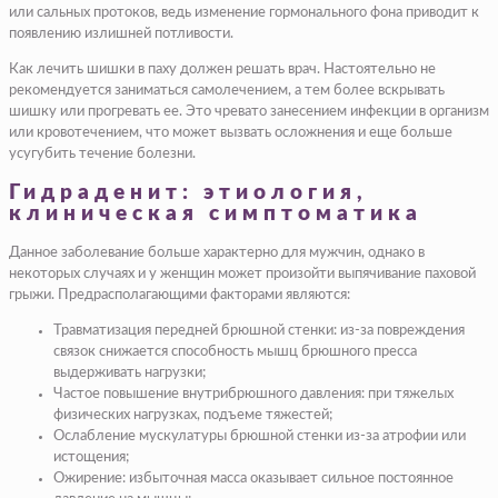
или сальных протоков, ведь изменение гормонального фона приводит к
появлению излишней потливости.
Как лечить шишки в паху должен решать врач. Настоятельно не
рекомендуется заниматься самолечением, а тем более вскрывать
шишку или прогревать ее. Это чревато занесением инфекции в организм
или кровотечением, что может вызвать осложнения и еще больше
усугубить течение болезни.
Гидраденит: этиология,
клиническая симптоматика
Данное заболевание больше характерно для мужчин, однако в
некоторых случаях и у женщин может произойти выпячивание паховой
грыжи. Предрасполагающими факторами являются:
Травматизация передней брюшной стенки: из-за повреждения
связок снижается способность мышц брюшного пресса
выдерживать нагрузки;
Частое повышение внутрибрюшного давления: при тяжелых
физических нагрузках, подъеме тяжестей;
Ослабление мускулатуры брюшной стенки из-за атрофии или
истощения;
Ожирение: избыточная масса оказывает сильное постоянное