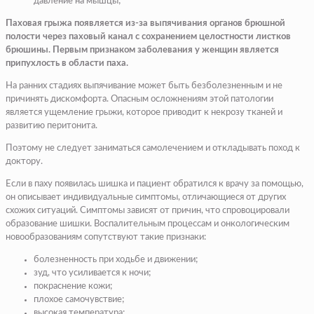
давление на мышцы;
Паховая грыжа появляется из-за выпячивания органов брюшной
полости через паховый канал с сохранением целостности листков
брюшины. Первым признаком заболевания у женщин является
припухлость в области паха.
На ранних стадиях выпячивание может быть безболезненным и не
причинять дискомфорта. Опасным осложнениям этой патологии
является ущемление грыжи, которое приводит к некрозу тканей и
развитию перитонита.
Поэтому не следует заниматься самолечением и откладывать поход к
доктору.
Если в паху появилась шишка и пациент обратился к врачу за помощью,
он описывает индивидуальные симптомы, отличающиеся от других
схожих ситуаций. Симптомы зависят от причин, что спровоцировали
образование шишки. Воспалительным процессам и онкологическим
новообразованиям сопутствуют такие признаки:
болезненность при ходьбе и движении;
зуд, что усиливается к ночи;
покраснение кожи;
плохое самочувствие;
высокая температура;