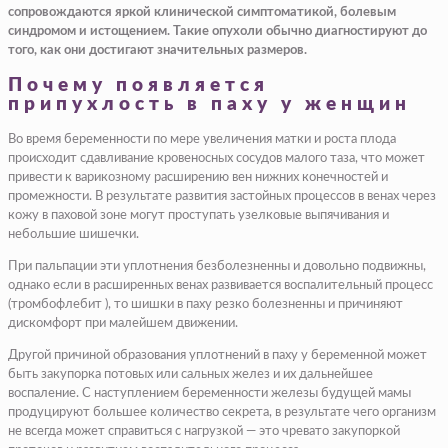
сопровождаются яркой клинической симптоматикой, болевым
синдромом и истощением. Такие опухоли обычно диагностируют до
того, как они достигают значительных размеров.
Почему появляется
припухлость в паху у женщин
Во время беременности по мере увеличения матки и роста плода
происходит сдавливание кровеносных сосудов малого таза, что может
привести к варикозному расширению вен нижних конечностей и
промежности. В результате развития застойных процессов в венах через
кожу в паховой зоне могут проступать узелковые выпячивания и
небольшие шишечки.
При пальпации эти уплотнения безболезненны и довольно подвижны,
однако если в расширенных венах развивается воспалительный процесс
(тромбофлебит ), то шишки в паху резко болезненны и причиняют
дискомфорт при малейшем движении.
Другой причиной образования уплотнений в паху у беременной может
быть закупорка потовых или сальных желез и их дальнейшее
воспаление. С наступлением беременности железы будущей мамы
продуцируют большее количество секрета, в результате чего организм
не всегда может справиться с нагрузкой — это чревато закупоркой