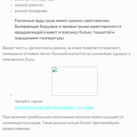
плохой аппетит;
резкое похудение.
Различные виды грыж имеют разную симптоматику.
Выпирающие берцовые и паховые грыжи характеризуются
иррадирующей в живот и поясницу болью, тошнотой и
повышением температуры.
Вокруг места, где вскочила шишка, на коже появляется красное с
синюшным отливом пятно. Больной жалуется на усиленную одышку и
поясничную боль.
Читайте также:
Остеопороз кистей рук лечение — Суставы
При наличии тромбоза или наполнении опухоли гноем ощущается
усиленная пульсация. Такая шишка сильно болит при малейшем
прикосновении.