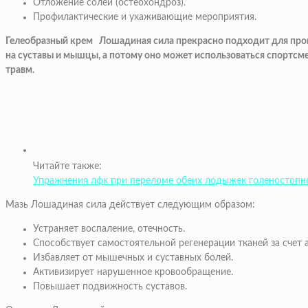
Отложение солей (остеохондроз).
Профилактические и ухаживающие мероприятия.
Гелеобразный крем Лошадиная сила прекрасно подходит для проц
на суставы и мышцы, а потому оно может использоваться спортсм
травм.
Читайте также:
Упражнения лфк при переломе обеих лодыжек голеностопн
Мазь Лошадиная сила действует следующим образом:
Устраняет воспаление, отечность.
Способствует самостоятельной регенерации тканей за счет 
Избавляет от мышечных и суставных болей.
Активизирует нарушенное кровообращение.
Повышает подвижность суставов.