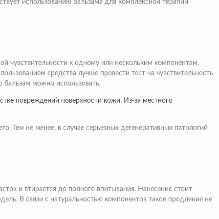
бствует использованию бальзама для комплексной терапии
ной чувствительности к одному или нескольким компонентам.
спользованием средства лучше провести тест на чувствительность
то бальзам можно использовать.
астке повреждений поверхности кожи. Из-за местного
го. Тем не менее, в случае серьезных дегенеративных патологий
асток и втирается до полного впитывания. Нанесение стоит
едель. В связи с натуральностью компонентов такое продление не