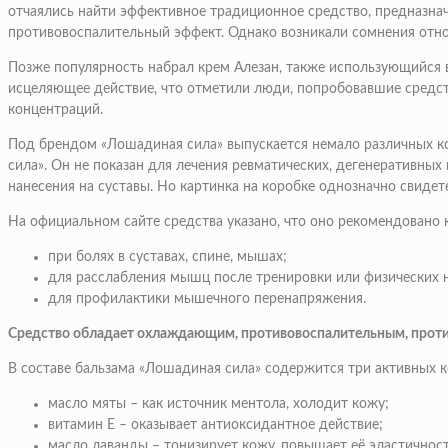
отчаялись найти эффективное традиционное средство, предназнач
противовоспалительный эффект. Однако возникали сомнения отн
Позже популярность набрал крем Алезан, также использующийся в
исцеляющее действие, что отметили люди, попробовавшие средст
концентраций.
Под брендом «Лошадиная сила» выпускается немало различных ко
сила». Он не показан для лечения ревматических, дегенеративных 
нанесения на суставы. Но картинка на коробке однозначно свидете
На официальном сайте средства указано, что оно рекомендовано 
при болях в суставах, спине, мышах;
для расслабления мышц после тренировки или физических н
для профилактики мышечного перенапряжения.
Средство обладает охлаждающим, противовоспалительным, противо
В составе бальзама «Лошадиная сила» содержится три активных 
масло мяты
– как источник ментола, холодит кожу;
витамин Е
– оказывает антиоксидантное действие;
масло лаванды
– тонизирует кожу, повышает её эластичнос