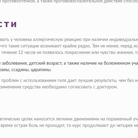
е противоотечное, а также противовоспалительное действие спосо
сти
звать у человека аллергическую реакцию при наличии индивидуаль
то такие ситуации возникают крайне редко. Тем не менее, перед и
в течение 12 часов не появилось покраснение или чувство жжения, 
заболевания, детский возраст, а также наличие на болезненном уч
раны, ссадины, царапины.
проблем с использованием геля дает лучшие результаты, чем без не
применение средства необходимо согласовать с доктором.
певтических целях наносится легкими движениями на пораженный уч
 время острая боль не проходит, то курс продолжают до четырех н