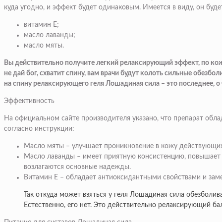
куда угодно, и эффект будет одинаковым. Имеется в виду, он бу
витамин Е;
масло лаванды;
масло мяты.
Вы действительно получите легкий релаксирующий эффект, по коже
не дай бог, схватит спину, вам врачи будут колоть сильные обезб
на спину релаксирующего геля Лошадиная сила – это последнее, о 
Эффективность
На официальном сайте производителя указано, что препарат обл
согласно инструкции:
Масло мяты
– улучшает проникновение в кожу действующих 
Масло лаванды
– имеет приятную консистенцию, повышает э
возлагаются основные надежды.
Витамин Е
– обладает антиоксидантными свойствами и заме
Так откуда может взяться у геля Лошадиная сила обезболи
Естественно, его нет. Это действительно релаксирующий ба