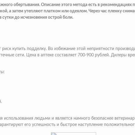
ного обертывания. Описание этого метода есть в рекомендациях п
й, а затем утепляют платком или одеялом. Через час пленку снимаю
в сутки до исчезновения острой боли.
я
т риск купить подделку. Во избежание этой неприятности произво
птечные сети. Цена в аптеке составляет 700-900 рублей. Дилеры в
ты:
.
 использования людьми и является намного безопаснее ветеринарн
арантируют его успешность и быстрое наступление положительного