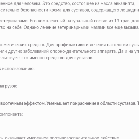
енное для человека. Это средство, состоящее из масла эвкалипта,
осительно безопасности крема для суставов, содержащего лошади
етеринарами. Его комплексный натуральный состав из 13 трав, до
во на себе. Однако лечение ветеринарными мазями все еще вызыв
сметических средств. Для профилактики и лечения патологии сус
или других заболеваний опорно-двигательного аппарата. Да и на уп
льствует: это именно средство для суставов.
к использованию:
агрузок;
отечным эффектом. Уменьшает покраснение в области суставов. То
компонента:
ть, оказывает умеренное противовоспалительное действие.