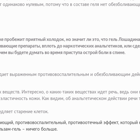
дет одинаково нулевым, потому что в составе геля нет обезболива
 пробежит приятный холодок, но значит ли это, что гель Лошадиная
оливающие препараты, вплоть до наркотических анальгетиков, или с
чем вы будете думать во время приступа острой боли в спине.
адает выраженным противовоспалительным и обезболивающим действ
веществ. Интересно, о каких-таких веществах идет речь, ведь они
ластичность кожи. Как видим, об анальгетическом действии речи т
дляет старение клеток.
вающий, противовоспалительный, противоотечный эффект, который 
льзам-гель – ничего больше.