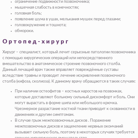
ограничение подвижности позвоночника;
мышечная слабость в конечностях;
головная боль;
появление шума в ушах, мелькания мушек перед глазами;
головокружение и тошнота;
обмороки.
Ортопед-хирург
Хирург – специалист, который лечит серьезные патологии позвоночника
с помощью хирургических операций или непосредственного
вмешательство в анатомическое строение позвоночного столба.
Данный лечащий врач также вправляет повреждённые суставы
вследствие травмы и проводит лечение искривления позвоночного
столба (кифоза, сколиоза). К данному врачу обращаются в таких случаях:
При наличии остеофитов – костных наростов на позвонках,
которые доставляют больному сильный дискомфорт и боль. Они
могут вырастать в форме шипа или небольшого крючка.
Чрезмерное разрастание костной ткани приводит к скованности в
движениях и другим симптомам.
В случае грыж межпозвоночных дисков . Поражение
межпозвоночных дисков и защемление нервных окончаний
вызывает сильную боль, поэтому в некоторых случаях требуется