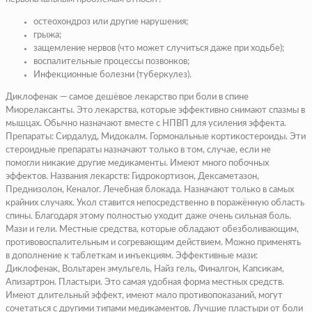
остеохондроз или другие нарушения;
грыжа;
защемление нервов (что может случиться даже при ходьбе);
воспалительные процессы позвонков;
Инфекционные болезни (туберкулез).
Диклофенак — самое дешёвое лекарство при боли в спине
Миорелаксанты. Это лекарства, которые эффективно снимают спазмы в
мышцах. Обычно назначают вместе с НПВП для усиления эффекта.
Препараты: Сирдалуд, Мидокалм.
Гормональные кортикостероиды. Эти
стероидные препараты назначают только в том, случае, если не
помогли никакие другие медикаменты. Имеют много побочных
эффектов.
Названия лекарств: Гидрокортизон, Дексаметазон,
Преднизолон, Кеналог.
Лечебная блокада. Назначают только в самых
крайних случаях. Укол ставится непосредственно в поражённую область
спины. Благодаря этому полностью уходит даже очень сильная боль.
Мази и гели. Местные средства, которые обладают обезболивающим,
противовоспалительным и согревающим действием. Можно применять
в дополнение к таблеткам и инъекциям.
Эффективные мази:
Диклофенак, Вольтарен эмульгель, Найз гель, Финалгон, Капсикам,
Апизартрон.
Пластыри. Это самая удобная форма местных средств.
Имеют длительный эффект, имеют мало противопоказаний, могут
сочетаться с другими типами медикаментов.
Лучшие пластыри от боли