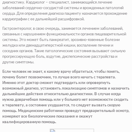
диагностику. Кардиолог – специалист, занимающийся лечение
заболеваний сердечно-сосудистой системы и врожденных патологий
сердца. Для определения диагноза пациенту назначается прохождение
кардиографии с ее дальнейшей расшифровкой.
Гастроэнтеролог, в свою очередь, занимается лечением заболеваний,
связанных с нарушением функциональности органов пищеварительной
системы. Это может быть панкреатит, эрозивно-язвенные болезни
желудка или двенадцатиперстной кишки, воспаление печени и
соседних органов. Такие патологические состояния вызывают сильную
прогрессирующую боль, вздутие, диспепсические расстройства и
другие симптомы.
Если человек не знает, к какому врачу обратиться, чтобы понять,
почему болит позвоночник, то лучше всего начать с терапевта.
Именно этот доктор сможет подтвердить или опровергнуть
возможный диагноз, установить локализацию симптомов и назначить
дальнейшие действия относительно диагностики. В случае когда
нужна доврачебная помощь или у больного нет возможности сходить
к терапевту, а состояние ухудшается, то следует вызвать скорую
помощь. Медицинские работники проведут предварительный осмотр,
измеряют все биологические показания и окажут
квалифицированную помощь.