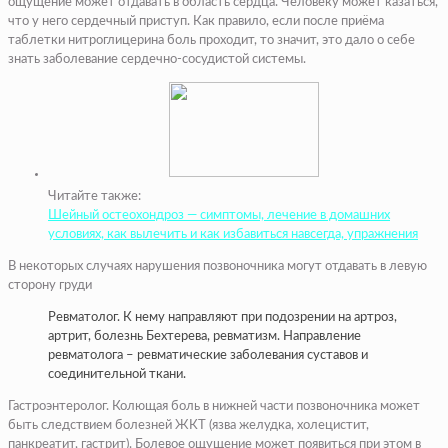
ощущение может отдавать в область сердца. Человеку может казаться,
что у него сердечный приступ. Как правило, если после приёма
таблетки нитроглицерина боль проходит, то значит, это дало о себе
знать заболевание сердечно-сосудистой системы.
Читайте также:
Шейный остеохондроз — симптомы, лечение в домашних
условиях, как вылечить и как избавиться навсегда, упражнения
В некоторых случаях нарушения позвоночника могут отдавать в левую
сторону груди
Ревматолог. К нему направляют при подозрении на артроз,
артрит, болезнь Бехтерева, ревматизм. Направление
ревматолога – ревматические заболевания суставов и
соединительной ткани.
Гастроэнтеролог. Колющая боль в нижней части позвоночника может
быть следствием болезней ЖКТ (язва желудка, холецистит,
панкреатит, гастрит). Болевое ощущение может появиться при этом в