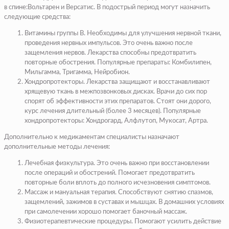
в спине:Вольтарен и Версатис.
В подострый период могут назначить
следующие средства:
Витамины группы B. Необходимы для улучшения нервной ткани,
проведения нервных импульсов. Это очень важно после
защемления нервов. Лекарства способны предотвратить
повторные обострения.
Популярные препараты: Комбилипен,
Мильгамма, Тригамма, Нейробион.
Хондропротекторы. Лекарства защищают и восстанавливают
хрящевую ткань в межпозвонковых дисках. Врачи до сих пор
спорят об эффективности этих препаратов. Стоят они дорого,
курс лечения длительный (более 3 месяцев).
Популярные
хондропротекторы: Хондрогард, Алфлутоп, Мукосат, Артра.
Дополнительно к медикаментам специалисты назначают
дополнительные методы лечения:
Лечебная физкультура
. Это очень важно при восстановлении
после операций и обострений. Помогает предотвратить
повторные боли вплоть до полного исчезновения симптомов.
Массаж и мануальная терапия
. Способствуют снятию спазмов,
защемлений, зажимов в суставах и мышцах. В домашних условиях
при самолечении хорошо помогает баночный массаж.
Физиотерапевтические процедуры
. Помогают усилить действие