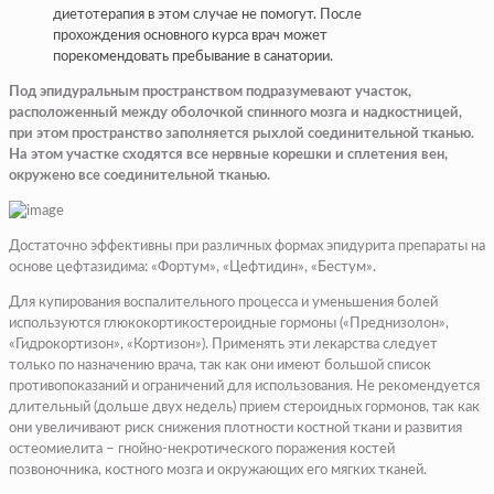
диетотерапия в этом случае не помогут. После
прохождения основного курса врач может
порекомендовать пребывание в санатории.
Под эпидуральным пространством подразумевают участок,
расположенный между оболочкой спинного мозга и надкостницей,
при этом пространство заполняется рыхлой соединительной тканью.
На этом участке сходятся все нервные корешки и сплетения вен,
окружено все соединительной тканью.
Достаточно эффективны при различных формах эпидурита препараты на
основе цефтазидима: «Фортум», «Цефтидин», «Бестум».
Для купирования воспалительного процесса и уменьшения болей
используются глюкокортикостероидные гормоны («Преднизолон»,
«Гидрокортизон», «Кортизон»). Применять эти лекарства следует
только по назначению врача, так как они имеют большой список
противопоказаний и ограничений для использования. Не рекомендуется
длительный (дольше двух недель) прием стероидных гормонов, так как
они увеличивают риск снижения плотности костной ткани и развития
остеомиелита – гнойно-некротического поражения костей
позвоночника, костного мозга и окружающих его мягких тканей.