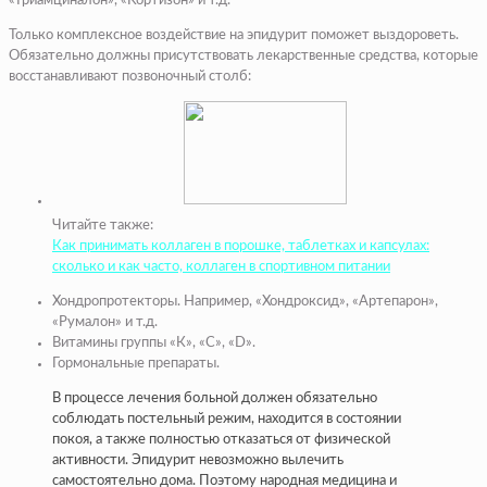
«Триамциналон», «Кортизон» и т.д.
Только комплексное воздействие на эпидурит поможет выздороветь.
Обязательно должны присутствовать лекарственные средства, которые
восстанавливают позвоночный столб:
Читайте также:
Как принимать коллаген в порошке, таблетках и капсулах:
сколько и как часто, коллаген в спортивном питании
Хондропротекторы. Например, «Хондроксид», «Артепарон»,
«Румалон» и т.д.
Витамины группы «К», «С», «D».
Гормональные препараты.
В процессе лечения больной должен обязательно
соблюдать постельный режим, находится в состоянии
покоя, а также полностью отказаться от физической
активности. Эпидурит невозможно вылечить
самостоятельно дома. Поэтому народная медицина и