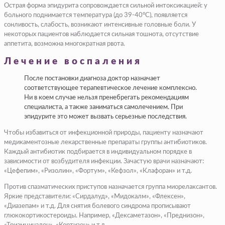
Острая форма эпидурита сопровождается сильной интоксикацией: у
больного поднимается температура (до 39-40°С), появляется
сонливость, слабость, возникают интенсивные головные боли. У
некоторых пациентов наблюдается сильная тошнота, отсутствие
аппетита, возможна многократная рвота.
Лечение воспаления
После постановки диагноза доктор назначает
соответствующее терапевтическое лечение комплексно.
Ни в коем случае нельзя пренебрегать рекомендациям
специалиста, а также заниматься самолечением. При
эпидурите это может вызвать серьезные последствия.
Чтобы избавиться от инфекционной природы, пациенту назначают
медикаментозные лекарственные препараты группы антибиотиков.
Каждый антибиотик подбирается в индивидуальном порядке в
зависимости от возбудителя инфекции. Зачастую врачи назначают:
«Цефепим», «Ризолин», «Фортум», «Кефзол», «Клафоран» и т.д.
Против спазматических приступов назначается группа миорелаксантов.
Яркие представители: «Сирдалуд», «Мидокалм», «Флексен»,
«Диазепам» и т.д. Для снятия болевого синдрома прописывают
глюкокортикостероиды. Например, «Дексаметазон», «Преднизон»,