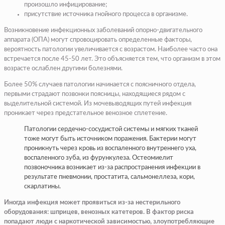
произошло инфицирование;
присутствие источника гнойного процесса в организме.
Возникновение инфекционных заболеваний опорно-двигательного
аппарата (ОПА) могут спровоцировать определенные факторы,
вероятность патологии увеличивается с возрастом. Наиболее часто она
встречается после 45-50 лет. Это объясняется тем, что организм в этом
возрасте ослаблен другими болезнями.
Более 50% случаев патологии начинается с поясничного отдела,
первыми страдают позвонки поясницы, находящиеся рядом с
выделительной системой. Из мочевыводящих путей инфекция
проникает через предстательное венозное сплетение.
Патологии сердечно-сосудистой системы и мягких тканей
тоже могут быть источником поражения. Бактерии могут
проникнуть через кровь из воспаленного внутреннего уха,
воспаленного зуба, из фурункулеза. Остеомиелит
позвоночника возникает из-за распространения инфекции в
результате пневмонии, простатита, сальмонеллеза, кори,
скарлатины.
Иногда инфекция может проявиться из-за нестерильного
оборудования: шприцев, венозных катетеров. В фактор риска
попадают люди с наркотической зависимостью, злоупотребляющие