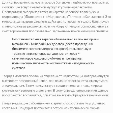
Для купирования спазмов и парезов больному подбираются препараты,
снижающие тонус скелетной мускулатуры (миорелаксанты).
Препаратами выбора являются лекарства на основе толперизона
гидрохлорида («Толперизон», «Мидокалм», «Толизор», «Калмирекс»). Это
миорелаксанты центрального действия, которые не только блокируют
спинномозговые рефлексы, но и ингибируют медиаторы воспаления за
счет торможения положительно-заряженных ионов кальция в синапсы.
Восстановительная терапия обязательно включает прием
витаминов и минеральных добавок (после проведения
биохимического исследования крови), гормональную
терапию и применение хондропротекторов –
стимуляторов хрящевого обмена и препаратов,
повышающих плотность костной ткани и подвижность
суставов.
Твердая мозговая оболочка отделена от надкостницы, которая изнутри
выстилает позвоночный канал, при помощи пространства, именуемого
эпидуральным. В нем присутствует соединительная ткань, жировая
клетчатка и венозные сплетения. В силу определенных причин данное
пространство воспаляется, при этом зачастую образуется гнойный очаг.
Люди, медлящие с обращением к врачу, способствуют усугублению
состояния. Эпидурит протекает в острой или хронической форме.