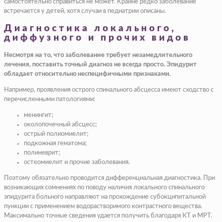
самостоятельно справиться не может. Крайне редко заболевание
встречается у детей, хотя случаи в педиатрии описаны.
Диагностика локального,
диффузного и прочих видов
Несмотря на то, что заболевание требует незамедлительного
лечения, поставить точный диагноз не всегда просто. Эпидурит
обладает относительно неспецифичными признаками.
Например, проявления острого спинального абсцесса имеют сходство с
перечисленными патологиями:
менингит;
околопочечный абсцесс;
острый полиомиелит;
подкожная гематома;
полиневрит;
остеомиелит и прочие заболевания.
Поэтому обязательно проводится дифференциальная диагностика. При
возникающих сомнениях по поводу наличия локального спинального
эпидурита больного направляют на прохождение субокципитальной
пункции с применением водорастворимого контрастного вещества.
Максимально точные сведения удается получить благодаря КТ и МРТ.