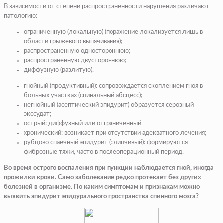
В зависимости от степени распространенности нарушения различают
патологию:
ограниченную (локальную) (поражение локализуется лишь в
области грыжевого выпячивания);
распространенную одностороннюю;
распространенную двустороннюю;
диффузную (разлитую).
гнойный (продуктивный): сопровождается скоплением гноя в
больных участках (спинальный абсцесс);
негнойный (асептический эпидурит) образуется серозный
экссудат;
острый: диффузный или отграниченный
хронический: возникает при отсутствии адекватного лечения;
рубцово спаечный эпидурит (слипчивый): формируются
фиброзные тяжи, часто в послеоперационный период.
Во время острого воспаления при пункции наблюдается гной, иногда
прожилки крови. Само заболевание редко протекает без других
болезней в организме. По каким симптомам и признакам можно
выявить эпидурит эпидурального пространства спинного мозга?