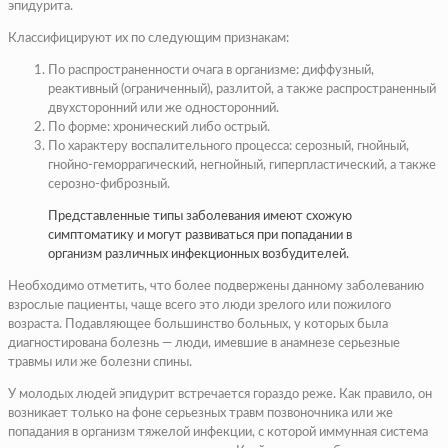
эпидурита.
Классифицируют их по следующим признакам:
По распространенности очага в организме: диффузный,
реактивный (ограниченный), разлитой, а также распространенный
двухсторонний или же односторонний.
По форме: хронический либо острый.
По характеру воспалительного процесса: серозный, гнойный,
гнойно-геморрагический, негнойный, гиперпластический, а также
серозно-фиброзный.
Представленные типы заболевания имеют схожую
симптоматику и могут развиваться при попадании в
организм различных инфекционных возбудителей.
Необходимо отметить, что более подвержены данному заболеванию
взрослые пациенты, чаще всего это люди зрелого или пожилого
возраста. Подавляющее большинство больных, у которых была
диагностирована болезнь — люди, имевшие в анамнезе серьезные
травмы или же болезни спины.
У молодых людей эпидурит встречается гораздо реже. Как правило, он
возникает только на фоне серьезных травм позвоночника или же
попадания в организм тяжелой инфекции, с которой иммунная система