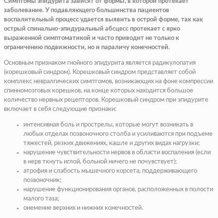
Симптомы эпидурита зависят от формы, в которой протекает
заболевание. У подавляющего большинства пациентов
воспалительный процесс удается выявить в острой форме, так как
острый спинально-эпидуральный абсцесс протекает с ярко
выраженной симптоматикой и часто приводит не только к
ограничению подвижности, но и параличу конечностей.
Основным признаком гнойного эпидурита является радикулопатия
(корешковый синдром). Корешковый синдром представляет собой
комплекс невралгических симптомов, возникающих на фоне компрессии
спинномозговых корешков, на конце которых находится большое
количество нервных рецепторов. Корешковый синдром при эпидурите
включает в себя следующие признаки:
интенсивная боль и прострелы
, которые могут возникать в
любых отделах позвоночного столба и усиливаются при подъеме
тяжестей, резких движениях, кашле и других видах нагрузки;
нарушение чувствительности нервов в области воспаления
(если
в нерв ткнуть иглой, больной ничего не почувствует);
атрофия и слабость мышечного корсета
, поддерживающего
позвоночник;
нарушение функционирования органов
, расположенных в полости
малого таза;
онемение верхних и нижних конечностей
.