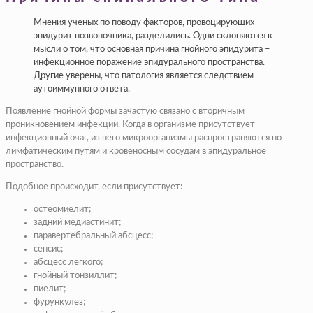
Мнения ученых по поводу факторов, провоцирующих
эпидурит позвоночника, разделились. Одни склоняются к
мысли о том, что основная причина гнойного эпидурита –
инфекционное поражение эпидурального пространства.
Другие уверены, что патология является следствием
аутоиммунного ответа.
Появление гнойной формы зачастую связано с вторичным
проникновением инфекции. Когда в организме присутствует
инфекционный очаг, из него микроорганизмы распространяются по
лимфатическим путям и кровеносным сосудам в эпидуральное
пространство.
Подобное происходит, если присутствует:
остеомиелит;
задний медиастинит;
паравертебральный абсцесс;
сепсис;
абсцесс легкого;
гнойный тонзиллит;
пиелит;
фурункулез;