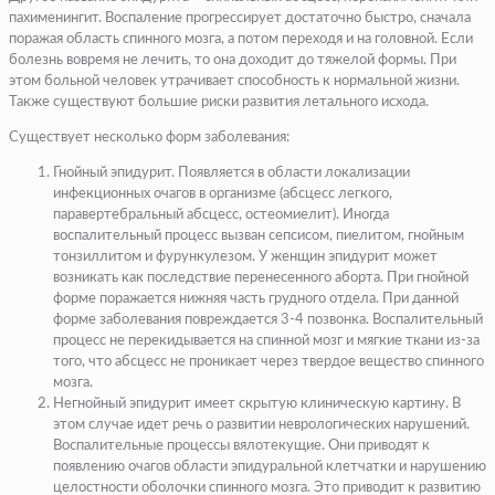
пахименингит. Воспаление прогрессирует достаточно быстро, сначала
поражая область спинного мозга, а потом переходя и на головной. Если
болезнь вовремя не лечить, то она доходит до тяжелой формы. При
этом больной человек утрачивает способность к нормальной жизни.
Также существуют большие риски развития летального исхода.
Существует несколько форм заболевания:
Гнойный эпидурит. Появляется в области локализации
инфекционных очагов в организме (абсцесс легкого,
паравертебральный абсцесс, остеомиелит). Иногда
воспалительный процесс вызван сепсисом, пиелитом, гнойным
тонзиллитом и фурункулезом. У женщин эпидурит может
возникать как последствие перенесенного аборта. При гнойной
форме поражается нижняя часть грудного отдела. При данной
форме заболевания повреждается 3-4 позвонка. Воспалительный
процесс не перекидывается на спинной мозг и мягкие ткани из-за
того, что абсцесс не проникает через твердое вещество спинного
мозга.
Негнойный эпидурит имеет скрытую клиническую картину. В
этом случае идет речь о развитии неврологических нарушений.
Воспалительные процессы вялотекущие. Они приводят к
появлению очагов области эпидуральной клетчатки и нарушению
целостности оболочки спинного мозга. Это приводит к развитию