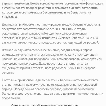
вариант возможен. Более того, изменение гормонального фона может
активизировать процесс развития и помогает выявить патологию,
которая до этого протекала бессимптомно и не была заметна
визуально.
Дисплазия при беременности не угрожает плоду, большую опасность
представляют сопутствующие болезни. При 1 или 2 стадии
рекомендуется регулярное наблюдение и самостоятельные
естественные роды. У таких пациенток имеются неплохие шансы на
затихание патологического процесса с его последующей регрессией.
В тяжелых случаях (агрессивное течение, поздняя стадия, угроза
выкидыша) может назначаться операция конизации с последующим
наложением швов для предотвращения самопроизвольного аборта или
преждевременных родов. Даже после такого вмешательства
существует вариант естественного родоразрешения, без кесарева
сечения.
Состояние при произошедшем зачатии и беременности может быть
статистическим, поэтому лечение откладывается на послеродовой
период. Определенная опасность бесплодия после перенесенной
болезни существует, но она чаще связана с другими гинекологическими
проблемами.
Считается, что слабая цервикальная дисплазия