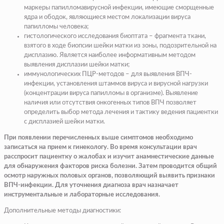
маркеры папилломавирусной инфекции, имеющие сморщенные
ядра и ободок, являющиеся местом локализации вируса
папилломы человека;
гистологического исследования биоптата – фрагмента ткани,
взятого в ходе биопсии шейки матки из зоны, подозрительной на
дисплазию. Является наиболее информативным методом
выявления дисплазии шейки матки;
иммунологических ПЦР-методов – для выявления ВПЧ-
инфекции, установления штаммов вируса и вирусной нагрузки
(концентрации вируса папилломы в организме). Выявление
наличия или отсутствия онкогенных типов ВПЧ позволяет
определить выбор метода лечения и тактику ведения пациентки
с дисплазией шейки матки.
При появлении перечисленных выше симптомов необходимо
записаться на прием к гинекологу. Во время консультации врач
расспросит пациентку о жалобах и изучит анамнестические данные
для обнаружения факторов риска болезни. Затем проводится общий
осмотр наружных половых органов, позволяющий выявить признаки
ВПЧ-инфекции. Для уточнения диагноза врач назначает
инструментальные и лабораторные исследования.
Дополнительные методы диагностики: