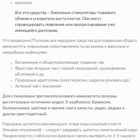
прополис
Все эти средства – биогенные стимуляторы тканевого
обмена и ускорители роста клеток. Они могут
спровоцировать появление или прогрессирование уже
имеющейся дисплазии.
Что разрешено?Полезны все народные средства для коррекции общего
иммунитета, повышения сопротивляемости организма к вирусным и
микробным инфекциям:
Витаминные и общеукрепляющие травяные чаи
Фруктово-ягодные чаи с чёрной смородиной, крыжовником,
облепихой и др.
Природные адаптогены (элеутерококк, радиола розовая и др.)
Зелёный чай с жасмином
Для стимуляции противоопухолевого иммунитета полезны
растительные источники индол-3-карбинола: брокколи,
белокочанная, цветная и прочие сорта капусты, редис, редька и
другие крестоцветный.
Народные целители рекомендуют отвар коры кошачьего когтя
(Ункарии опушённой) – следует заваривать щепотку измельчённой коры
Ункарии вместе с гибискусом (красным чаем) и выпивать по 2-4 чашки в