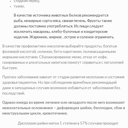
сладкий перец;
тыкву.
В качестве источника животных белков рекомендуется
рыба, нежирные сорта мяса, свиная печень. Фрукты также
должны постоянно употребляться. Из пищи следует
исключить макароны, хлебо-булочные и кондитерские
изделия. Жаренное, жирное , острое и соленое ограничить.
В качестве профилактики онкологии выбирайте продукты, богатые
фолиевой кислотой, селеном, бета-каротином, полинасыщенными
жирными кислотами. Сбалансированное меню, отказ от кофе,
газированных и алкогольных напитков помогут справиться с патологией
быстрее.
Прогноз заболевания зависит от стадии развития неоплазии и состояния
здоровья пациентки. Но при соблюдении врачебных рекомендаций
даже в запущенных случаях возможно избавиться от заболевания без
последствий.
Однако иногда во время лечения или незадолго после него возникают
нежелательные осложнения – деформация шейки, бесплодие, сбои в
менструальном цикле, кровотечения.
Дисплазия шейки матки 1 степени в 57% случаев проходит