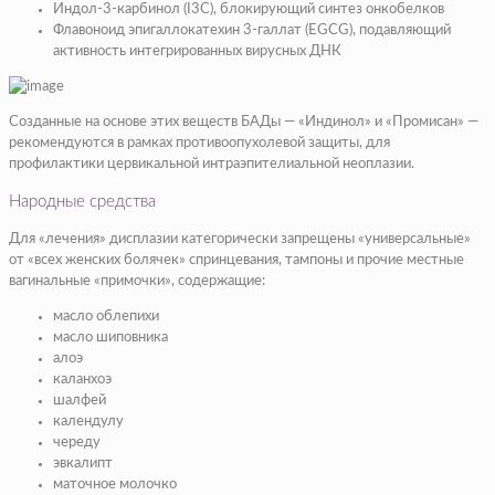
Индол-3-карбинол (I3C), блокирующий синтез онкобелков
Флавоноид эпигаллокатехин 3-галлат (EGCG), подавляющий
активность интегрированных вирусных ДНК
Созданные на основе этих веществ БАДы — «Индинол» и «Промисан» —
рекомендуются в рамках противоопухолевой защиты, для
профилактики цервикальной интраэпителиальной неоплазии.
Народные средства
Для «лечения» дисплазии категорически запрещены «универсальные»
от «всех женских болячек» спринцевания, тампоны и прочие местные
вагинальные «примочки», содержащие:
масло облепихи
масло шиповника
алоэ
каланхоэ
шалфей
календулу
череду
эвкалипт
маточное молочко