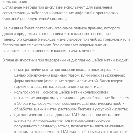
кольпоскопия
Остальные методы при дисплазии используют для выявления
сопутствующих заболеваний (выявление инфекций и хронических
болезней репродуктивной системы).
Не лишним будет повторить, что самое главное правило, которого
должна придерживаться женщина – это плановое посещение
гинеколога каждые 6 месяцев и внеплановое при любых тревожных или
беспокоящих ее симптомах. Это позволяет вовремя выявить
патологические изменения и вовремя начать лечение.
В план диагностики при подозрении на дисплазию шейки матки входит:
осмотра шейки матки при помощи влагалищных зеркал – с
целью обнаружения видимых глазом, клинически выраженных
форм дисплазии (изменение окраски слизистой, блеск вокруг
наружного зева, пятна, разрастание эпителия и др.);
кольпоскопии – осмотра шейки матки кольпоскопом –
оптическим аппаратом, увеличивающим изображение более чем
в 10 раз и одновременное проведение диагностических проб –
обработки шейки матки раствором Люголя и уксусной кислоты;
цитологического исследования ПАП-мазка – при дисплазии
шейки матки исследование под микроскопом соскоба,
полученного с разных участков, позволяет выявить атипичные
клетки. Также с помощью ПАП-мазка обнаруживаются клетки-