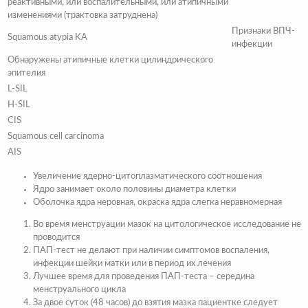
реактивными
, или воспалительными, или атипичными
изменениями (трактовка затруднена)
Признаки ВПЧ-
Squamous аtypia KA
инфекции
Обнаружены атипичные клетки цилиндрического
эпителия
L-SIL
H-SIL
CIS
Squamous cell carcinoma
AIS
Увеличение ядерно-цитоплазматического соотношения
Ядро занимает около половины диаметра клетки
Оболочка ядра неровная, окраска ядра слегка неравномерная
Во время менструации мазок на цитологическое исследование не
проводится
ПАП-тест не делают при наличии симптомов воспаления,
инфекции шейки матки или в период их лечения
Лучшее время для проведения ПАП-теста – середина
менструального цикла
За двое суток (48 часов) до взятия мазка пациентке следует