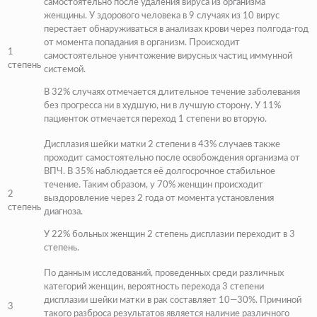
самостоятельно после удаления вируса из организма
женщины. У здорового человека в 9 случаях из 10 вирус
перестает обнаруживаться в анализах крови через полгода-год
от момента попадания в организм. Происходит
1
самостоятельное уничтожение вирусных частиц иммунной
степень
системой.
В 32% случаях отмечается длительное течение заболевания
без прогресса ни в худшую, ни в лучшую сторону. У 11%
пациенток отмечается переход 1 степени во вторую.
Дисплазия шейки матки 2 степени в 43% случаев также
проходит самостоятельно после освобождения организма от
ВПЧ. В 35% наблюдается её долгосрочное стабильное
течение. Таким образом, у 70% женщин происходит
2
выздоровление через 2 года от момента установления
степень
диагноза.
У 22% больных женщин 2 степень дисплазии переходит в 3
степень.
По данным исследований, проведенных среди различных
категорий женщин, вероятность перехода 3 степени
дисплазии шейки матки в рак составляет 10—30%. Причиной
3
такого разброса результатов является наличие различного