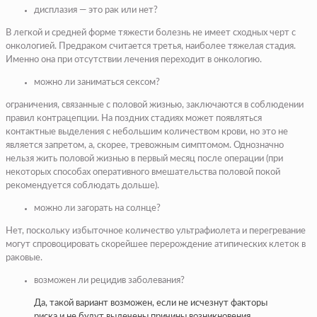
дисплазия — это рак или нет?
В легкой и средней форме тяжести болезнь не имеет сходных черт с
онкологией. Предраком считается третья, наиболее тяжелая стадия.
Именно она при отсутствии лечения переходит в онкологию.
можно ли заниматься сексом?
ограничения, связанные с половой жизнью, заключаются в соблюдении
правил контрацепции. На поздних стадиях может появляться
контактные выделения с небольшим количеством крови, но это не
является запретом, а, скорее, тревожным симптомом. Однозначно
нельзя жить половой жизнью в первый месяц после операции (при
некоторых способах оперативного вмешательства половой покой
рекомендуется соблюдать дольше).
можно ли загорать на солнце?
Нет, поскольку избыточное количество ультрафиолета и перегревание
могут спровоцировать скорейшее перерождение атипических клеток в
раковые.
возможен ли рецидив заболевания?
Да, такой вариант возможен, если не исчезнут факторы
риска и не будут вылечены причины возникновения