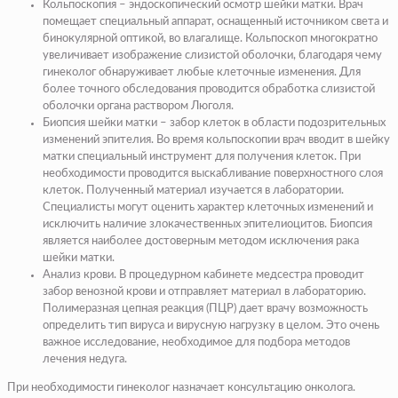
Кольпоскопия – эндоскопический осмотр шейки матки. Врач
помещает специальный аппарат, оснащенный источником света и
бинокулярной оптикой, во влагалище. Кольпоскоп многократно
увеличивает изображение слизистой оболочки, благодаря чему
гинеколог обнаруживает любые клеточные изменения. Для
более точного обследования проводится обработка слизистой
оболочки органа раствором Люголя.
Биопсия шейки матки – забор клеток в области подозрительных
изменений эпителия. Во время кольпоскопии врач вводит в шейку
матки специальный инструмент для получения клеток. При
необходимости проводится выскабливание поверхностного слоя
клеток. Полученный материал изучается в лаборатории.
Специалисты могут оценить характер клеточных изменений и
исключить наличие злокачественных эпителиоцитов. Биопсия
является наиболее достоверным методом исключения рака
шейки матки.
Анализ крови. В процедурном кабинете медсестра проводит
забор венозной крови и отправляет материал в лабораторию.
Полимеразная цепная реакция (ПЦР) дает врачу возможность
определить тип вируса и вирусную нагрузку в целом. Это очень
важное исследование, необходимое для подбора методов
лечения недуга.
При необходимости гинеколог назначает консультацию онколога.