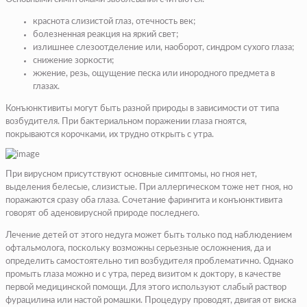
краснота слизистой глаз, отечность век;
болезненная реакция на яркий свет;
излишнее слезоотделение или, наоборот, синдром сухого глаза;
снижение зоркости;
жжение, резь, ощущение песка или инородного предмета в
глазах.
Конъюнктивиты могут быть разной природы в зависимости от типа
возбудителя. При бактериальном поражении глаза гноятся,
покрываются корочками, их трудно открыть с утра.
При вирусном присутствуют основные симптомы, но гноя нет,
выделения белесые, слизистые. При аллергическом тоже нет гноя, но
поражаются сразу оба глаза. Сочетание фарингита и конъюнктивита
говорят об аденовирусной природе последнего.
Лечение детей от этого недуга может быть только под наблюдением
офтальмолога, поскольку возможны серьезные осложнения, да и
определить самостоятельно тип возбудителя проблематично. Однако
промыть глаза можно и с утра, перед визитом к доктору, в качестве
первой медицинской помощи. Для этого используют слабый раствор
фурацилина или настой ромашки. Процедуру проводят, двигая от виска