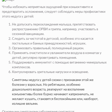
Чтобы избежать неприятных ощущений при коньюктивите и
предотвратить осложнения, следует соблюдать меры профилактики
этого недуга у детей:
Не допускать переохлаждения малыша, препятствовать
распространению ОРВИ и гриппа, например, участвовать в
сезонной вакцинации.
Следить за чистотой в детской, особенно это касается
постельных и банных принадлежностей, игрушек.
Организовать правильный, полноценный рацион.
Применять очистители и увлажнители воздуха в комнатах у
детей, регулярно проветривать помещения.
Поддерживать иммунитет с помощью витаминно-минеральных
комплексов.
Контролировать зрительные нагрузки и освещение.
Симптомы недуга у детей схожи с признаками этой же
болезни у взрослых. Но ребятишки, особенно
дошкольного возраста, реагируют на воспаление
конъюнктивы более бурно: начинают капризничать, не
желают кушать, становятся беспокойными или, наоборот,
излишне вялыми.
Основными симптомами заболевания считаются: