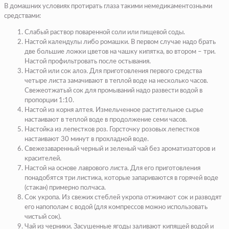
В домашних условиях протирать глаза такими немедикаментозными
средствами:
Слабый раствор поваренной соли или пищевой соды.
Настой календулы либо ромашки. В первом случае надо брать
две большие ложки цветов на чашку кипятка, во втором – три.
Настой профильтровать после остывания.
Настой или сок алоэ. Для приготовления первого средства
четыре листа замачивают в теплой воде на несколько часов.
Свежеотжатый сок для промываний надо развести водой в
пропорции 1:10.
Настой из корня алтея. Измельченное растительное сырье
настаивают в теплой воде в продолжение семи часов.
Настойка из лепестков роз. Горсточку розовых лепестков
настаивают 30 минут в прохладной воде.
Свежезаваренный черный и зеленый чай без ароматизаторов и
красителей.
Настой на основе лаврового листа. Для его приготовления
понадобятся три листика, которые запариваются в горячей воде
(стакан) примерно полчаса.
Сок укропа. Из свежих стеблей укропа отжимают сок и разводят
его напополам с водой (для компрессов можно использовать
чистый сок).
Чай из черники. Засушенные ягоды заливают кипящей водой и