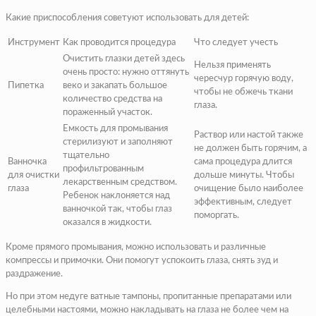
Какие приспособления советуют использовать для детей:
Инструмент
Как проводится процедура
Что следует учесть
Очистить глазки детей здесь
Нельзя применять
очень просто: нужно оттянуть
чересчур горячую воду,
Пипетка
веко и закапать большое
чтобы не обжечь ткани
количество средства на
глаза.
пораженный участок.
Емкость для промывания
Раствор или настой также
стерилизуют и заполняют
не должен быть горячим, а
тщательно
Ванночка
сама процедура длится
профильтрованным
для очистки
дольше минуты. Чтобы
лекарственным средством.
глаза
очищение было наиболее
Ребенок наклоняется над
эффективным, следует
ванночкой так, чтобы глаз
поморгать.
оказался в жидкости.
Кроме прямого промывания, можно использовать и различные
компрессы и примочки. Они помогут успокоить глаза, снять зуд и
раздражение.
Но при этом недуге ватные тампоны, пропитанные препаратами или
целебными настоями, можно накладывать на глаза не более чем на