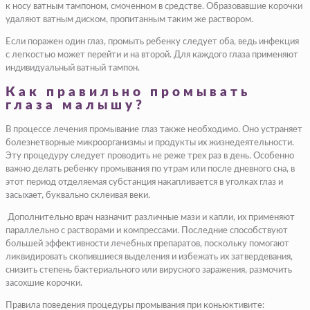
к носу ватным тампоном, смоченном в средстве. Образовавшие корочки
удаляют ватным диском, пропитанным таким же раствором.
Если поражен один глаз, промыть ребенку следует оба, ведь инфекция
с легкостью может перейти и на второй. Для каждого глаза применяют
индивидуальный ватный тампон.
Как правильно промывать
глаза малышу?
В процессе лечения промывание глаз также необходимо. Оно устраняет
болезнетворные микроорганизмы и продукты их жизнедеятельности.
Эту процедуру следует проводить не реже трех раз в день. Особенно
важно делать ребенку промывания по утрам или после дневного сна, в
этот период отделяемая субстанция накапливается в уголках глаз и
засыхает, буквально склеивая веки.
Дополнительно врач назначит различные мази и капли, их применяют
параллельно с растворами и компрессами. Последние способствуют
большей эффективности лечебных препаратов, поскольку помогают
ликвидировать скопившиеся выделения и избежать их затвердевания,
снизить степень бактериального или вирусного заражения, размочить
засохшие корочки.
Правила поведения процедуры промывания при коньюктивите: