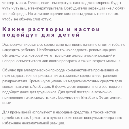
четверть часа. Лучше, если температура настоя для компресса будет
чуть-чуть выше температуры тела. Возбудители инфекции «не любят»
теплой среды. Но излишне горячие компрессы делать тоже нельзя,
чтобы не обжечь слизистую.
Какие растворы и настои
подойдут для детей
Экспериментировать со средствами для промывания не стоит, чтобы не
навредить ребенку. Необходимо точно следовать рекомендациям
офтальмолога, который учтет все риски аллергических реакций и
непереносимости того или иного препарата, а также возраст малыша.
Обычно при аллергической природе конъюнктивита промывания не
нужны: достаточно приема антигистаминных средств и устранения
раздражителя. Кроме Фурацилина, из медикаментозных средств врач
может назначить Альбуцид. В форме десятипроцентного раствора он
подойдет даже для грудничков. Для детей постарше возможно
применение таких средств, как Левомицетин, Витабакт, Фуциталмик,
иных.
Для промываний используют и народные средства, а также настои
целебных трав. Делать это нужно также после консультации врача во
избежание нежелательной реакции.