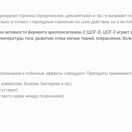
оидные гормоны (преднизолон, дексаметазон и пр.) и вызывают ма
лько уступают стероидным гормонам по силе действия, но и их по
и активности фермента циклооксигеназы-2 (ЦОГ-2). ЦОГ-2 играет 
емпературы тела, развитию отека мягких тканей, покраснения, бол
ивопоказания и побочные эффекты совпадают. Препараты применяют
ревматизм, болезнь Бехтерева и пр.);
уставах);
гового нерва между позвонками);