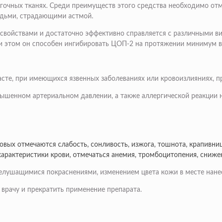
егочных тканях. Среди преимуществ этого средства необходимо отм
людьми, страдающими астмой.
 свойствами и достаточно эффективно справляется с различными в
при этом он способен ингибировать ЦОП-2 на протяжении минимум в
асте, при имеющихся язвенных заболеваниях или кровоизлияниях, п
шенном артериальном давлении, а также аллергической реакции н
вых отмечаются слабость, сонливость, изжога, тошнота, крапивни
арактеристики крови, отмечаться анемия, тромбоцитопения, снижен
лушащимися покраснениями, изменением цвета кожи в месте нане
врачу и прекратить применение препарата.