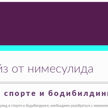
йз от нимесулида
в спорте и бодибилдин
улид в спорте и бодибилдинге, необходимо разобраться с механиз