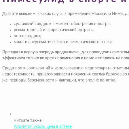
Давайте выясним, в каких случаях применение Найза или Нимесул
суставный синдром в момент обострения подагры;
ревматоидный и псориатический артриты;
остеохондроз;
миалгия неревматического и ревматического генеза.
Препарат в первую очередь предназначен для проведения симпто
эффективен только во время применения и не может влиять на про
Среди противопоказаний к использованию медпрепарата отметим 
недостаточность, при возможности появления спазма бронхов во
же, периоды беременности и лактации, что вполне понятно.
Читайте также:
Алфлутоп уколы цена в аптеке