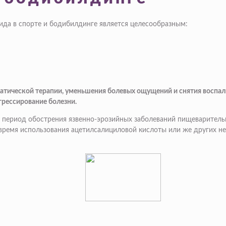
ида в спорте и бодибилдинге является целесообразным:
матической терапии, уменьшения болевых ощущений и снятия воспа
грессирование болезни.
период обострения язвенно-эрозийных заболеваний пищеварительн
 время использования ацетилсалициловой кислоты или же других н