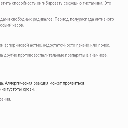
етить способность ингибировать секрецию гистамина. Это
идами свободных радикалов. Период полураспада активного
осьми часов.
ри аспириновой астме, недостаточности печени или почек.
а другие противовоспалительные препараты в анамнезе.
ца. Аллергическая реакция может проявиться
ие густоты крови.
сения.