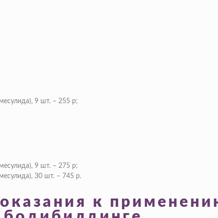
есулида), 9 шт. – 255 р;
есулида), 9 шт. – 275 р;
есулида), 30 шт. – 745 р.
показания к применени
и бодибилдинге