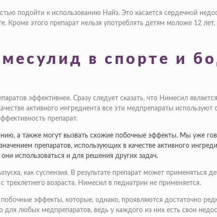
стью подойти к использованию Найз. Это касается сердечной недос
сте. Кроме этого препарат нельзя употреблять детям моложе 12 лет
месулид в спорте и б
репаратов эффективнее. Сразу следует сказать, что Нимесил являет
качестве активного ингредиента все эти медпрепараты используют
эффективность препарат.
нию, а также могут вызвать схожие побочные эффекты. Мы уже гов
начением препаратов, использующих в качестве активного ингред
 они использоваться и для решения других задач.
пуска, как суспензия. В результате препарат может применяться де
с трехлетнего возраста. Нимесил в педиатрии не применяется.
 побочные эффекты, которые, однако, проявляются достаточно ред
 для любых медпрепаратов, ведь у каждого из них есть свои недос