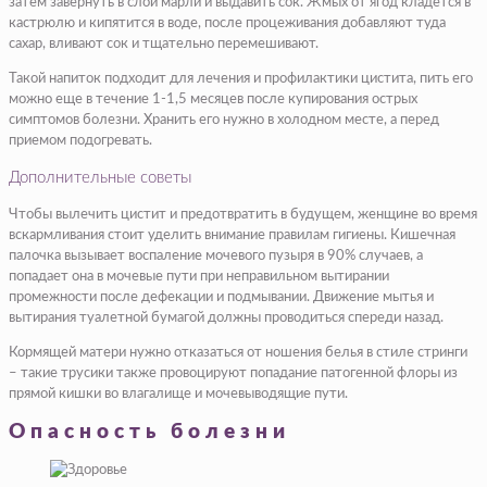
затем завернуть в слой марли и выдавить сок. Жмых от ягод кладется в
кастрюлю и кипятится в воде, после процеживания добавляют туда
сахар, вливают сок и тщательно перемешивают.
Такой напиток подходит для лечения и профилактики цистита, пить его
можно еще в течение 1-1,5 месяцев после купирования острых
симптомов болезни. Хранить его нужно в холодном месте, а перед
приемом подогревать.
Дополнительные советы
Чтобы вылечить цистит и предотвратить в будущем, женщине во время
вскармливания стоит уделить внимание правилам гигиены. Кишечная
палочка вызывает воспаление мочевого пузыря в 90% случаев, а
попадает она в мочевые пути при неправильном вытирании
промежности после дефекации и подмывании. Движение мытья и
вытирания туалетной бумагой должны проводиться спереди назад.
Кормящей матери нужно отказаться от ношения белья в стиле стринги
– такие трусики также провоцируют попадание патогенной флоры из
прямой кишки во влагалище и мочевыводящие пути.
Опасность болезни