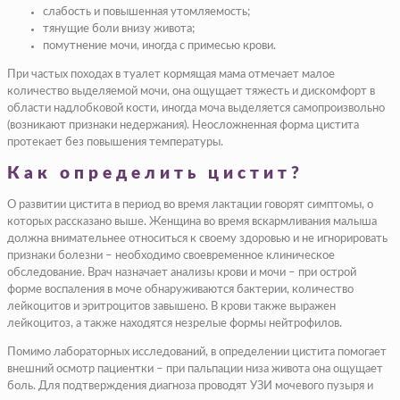
слабость и повышенная утомляемость;
тянущие боли внизу живота;
помутнение мочи, иногда с примесью крови.
При частых походах в туалет кормящая мама отмечает малое
количество выделяемой мочи, она ощущает тяжесть и дискомфорт в
области надлобковой кости, иногда моча выделяется самопроизвольно
(возникают признаки недержания). Неосложненная форма цистита
протекает без повышения температуры.
Как определить цистит?
О развитии цистита в период во время лактации говорят симптомы, о
которых рассказано выше. Женщина во время вскармливания малыша
должна внимательнее относиться к своему здоровью и не игнорировать
признаки болезни – необходимо своевременное клиническое
обследование. Врач назначает анализы крови и мочи – при острой
форме воспаления в моче обнаруживаются бактерии, количество
лейкоцитов и эритроцитов завышено. В крови также выражен
лейкоцитоз, а также находятся незрелые формы нейтрофилов.
Помимо лабораторных исследований, в определении цистита помогает
внешний осмотр пациентки – при пальпации низа живота она ощущает
боль. Для подтверждения диагноза проводят УЗИ мочевого пузыря и