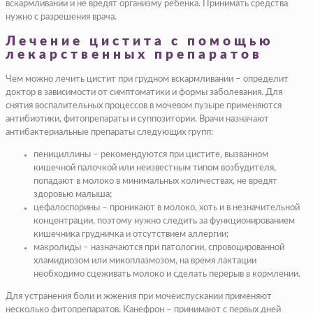
вскармливании и не вредят организму ребенка. Принимать средства
нужно с разрешения врача.
Лечение цистита с помощью
лекарственных препаратов
Чем можно лечить цистит при грудном вскармливании – определит
доктор в зависимости от симптоматики и формы заболевания. Для
снятия воспалительных процессов в мочевом пузыре применяются
антибиотики, фитопрепараты и суппозитории. Врачи назначают
антибактериальные препараты следующих групп:
пенициллины – рекомендуются при цистите, вызванном
кишечной палочкой или неизвестным типом возбудителя,
попадают в молоко в минимальных количествах, не вредят
здоровью малыша;
цефалоспорины – проникают в молоко, хоть и в незначительной
концентрации, поэтому нужно следить за функционированием
кишечника грудничка и отсутствием аллергии;
макролиды – назначаются при патологии, спровоцированной
хламидиозом или микоплазмозом, на время лактации
необходимо сцеживать молоко и сделать перерыв в кормлении.
Для устранения боли и жжения при мочеиспускании применяют
несколько фитопрепаратов. Канефрон – принимают с первых дней