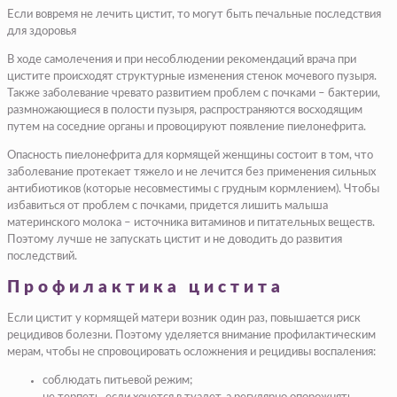
Если вовремя не лечить цистит, то могут быть печальные последствия
для здоровья
В ходе самолечения и при несоблюдении рекомендаций врача при
цистите происходят структурные изменения стенок мочевого пузыря.
Также заболевание чревато развитием проблем с почками – бактерии,
размножающиеся в полости пузыря, распространяются восходящим
путем на соседние органы и провоцируют появление пиелонефрита.
Опасность пиелонефрита для кормящей женщины состоит в том, что
заболевание протекает тяжело и не лечится без применения сильных
антибиотиков (которые несовместимы с грудным кормлением). Чтобы
избавиться от проблем с почками, придется лишить малыша
материнского молока – источника витаминов и питательных веществ.
Поэтому лучше не запускать цистит и не доводить до развития
последствий.
Профилактика цистита
Если цистит у кормящей матери возник один раз, повышается риск
рецидивов болезни. Поэтому уделяется внимание профилактическим
мерам, чтобы не спровоцировать осложнения и рецидивы воспаления:
соблюдать питьевой режим;