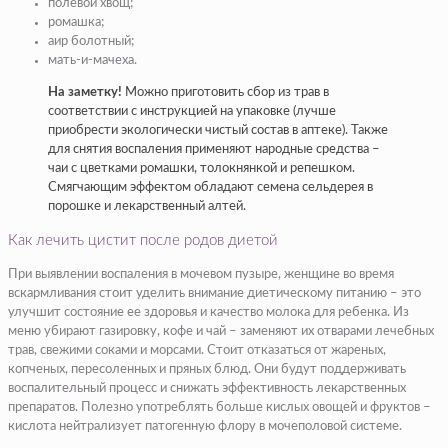
полевой хвощ;
ромашка;
аир болотный;
мать-и-мачеха.
На заметку!
Можно приготовить сбор из трав в
соответствии с инструкцией на упаковке (лучше
приобрести экологически чистый состав в аптеке). Также
для снятия воспаления применяют народные средства –
чаи с цветками ромашки, толокнянкой и репешком.
Смягчающим эффектом обладают семена сельдерея в
порошке и лекарственный алтей.
Как лечить цистит после родов диетой
При выявлении воспаления в мочевом пузыре, женщине во время
вскармливания стоит уделить внимание диетическому питанию – это
улучшит состояние ее здоровья и качество молока для ребенка. Из
меню убирают газировку, кофе и чай – заменяют их отварами лечебных
трав, свежими соками и морсами. Стоит отказаться от жареных,
копченых, пересоленных и пряных блюд. Они будут поддерживать
воспалительный процесс и снижать эффективность лекарственных
препаратов. Полезно употреблять больше кислых овощей и фруктов –
кислота нейтрализует патогенную флору в мочеполовой системе.