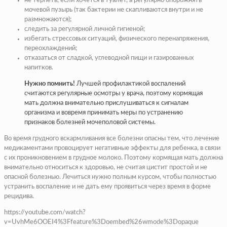
не терпеть, если хочется в туалет, а регулярно опорожнять
мочевой пузырь (так бактерии не скапливаются внутри и не
размножаются);
следить за регулярной личной гигиеной;
избегать стрессовых ситуаций, физического перенапряжения,
переохлаждений;
отказаться от сладкой, углеводной пищи и газированных
напитков.
Нужно помнить!
Лучшей профилактикой воспалений
считаются регулярные осмотры у врача, поэтому кормящая
мать должна внимательно прислушиваться к сигналам
организма и вовремя принимать меры по устранению
признаков болезней мочеполовой системы.
Во время грудного вскармливания все болезни опасны тем, что лечение
медикаментами провоцирует негативные эффекты для ребенка, в связи
с их проникновением в грудное молоко. Поэтому кормящая мать должна
внимательно относиться к здоровью, не считая цистит простой и не
опасной болезнью. Лечиться нужно полным курсом, чтобы полностью
устранить воспаление и не дать ему проявиться через время в форме
рецидива.
https://youtube.com/watch?
v=UvhMe6OOEI4%3Ffeature%3Doembed%26wmode%3Dopaque