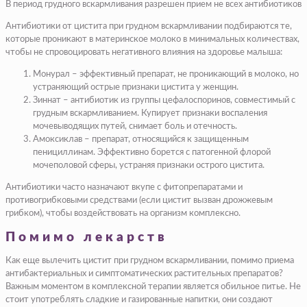
В период грудного вскармливания разрешен прием не всех антибиотиков
Антибиотики от цистита при грудном вскармливании подбираются те,
которые проникают в материнское молоко в минимальных количествах,
чтобы не спровоцировать негативного влияния на здоровье малыша:
Монурал – эффективный препарат, не проникающий в молоко, но
устраняющий острые признаки цистита у женщин.
Зиннат – антибиотик из группы цефалоспоринов, совместимый с
грудным вскармливанием. Купирует признаки воспаления
мочевыводящих путей, снимает боль и отечность.
Амоксиклав – препарат, относящийся к защищенным
пенициллинам. Эффективно борется с патогенной флорой
мочеполовой сферы, устраняя признаки острого цистита.
Антибиотики часто назначают вкупе с фитопрепаратами и
противогрибковыми средствами (если цистит вызван дрожжевым
грибком), чтобы воздействовать на организм комплексно.
Помимо лекарств
Как еще вылечить цистит при грудном вскармливании, помимо приема
антибактериальных и симптоматических растительных препаратов?
Важным моментом в комплексной терапии является обильное питье. Не
стоит употреблять сладкие и газированные напитки, они создают