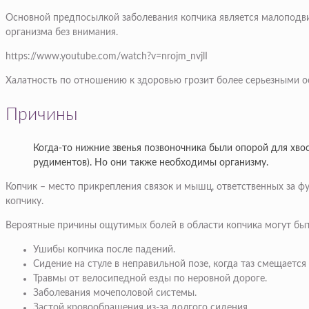
Основной предпосылкой заболевания копчика является малоподвиж
организма без внимания.
https://www.youtube.com/watch?v=nrojm_nvjlI
Халатность по отношению к здоровью грозит более серьезными о
Причины
Когда-то нижние звенья позвоночника были опорой для хвос
рудиментов). Но они также необходимы организму.
Копчик – место прикрепления связок и мышц, ответственных за 
копчику.
Вероятные причины ощутимых болей в области копчика могут бы
Ушибы копчика после падений.
Сидение на стуле в неправильной позе, когда таз смещается 
Травмы от велосипедной езды по неровной дороге.
Заболевания мочеполовой системы.
Застой кровообращения из-за долгого сидения.