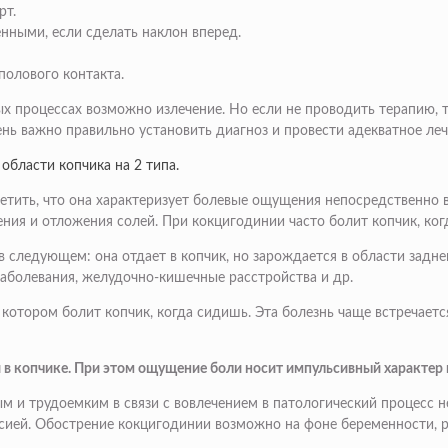
рт.
ными, если сделать наклон вперед.
олового контакта.
ых процессах возможно излечение. Но если не проводить терапию, 
нь важно правильно установить диагноз и провести адекватное леч
области копчика на 2 типа.
метить, что она характеризует болевые ощущения непосредственно 
ения и отложения солей. При кокцигодинии часто болит копчик, ког
я в следующем: она отдает в копчик, но зарождается в области зад
аболевания, желудочно-кишечные расстройства и др.
 котором болит копчик, когда сидишь. Эта болезнь чаще встречае
в копчике. При этом ощущение боли носит импульсивный характер и
ым и трудоемким в связи с вовлечением в патологический процесс 
сией. Обострение кокцигодинии возможно на фоне беременности, ро