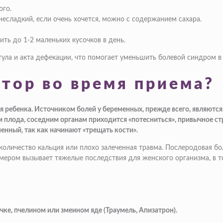
ого.
несладкий, если очень хочется, можно с содержанием сахара.
ть до 1-2 маленьких кусочков в день.
ла и акта дефекации, что помогает уменьшить болевой синдром в 
тор во время приема?
ебенка. Источником болей у беременных, прежде всего, являются ф
 плода, соседним органам приходится «потесниться», привычное ст
ненный, так как начинают «трещать кости».
количество кальция или плохо залеченная травма. Послеродовая б
ром вызывает тяжелые последствия для женского организма, в то
ке, пчелином или змеином яде (Траумель, Апизатрон).