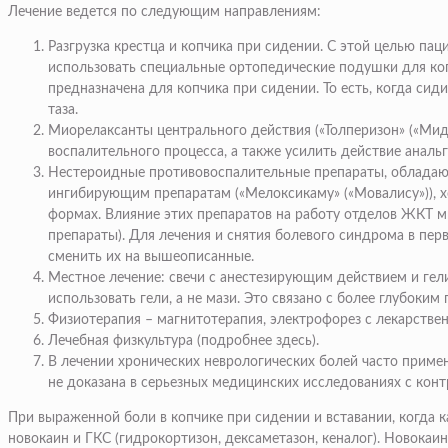
Лечение ведется по следующим направлениям:
Разгрузка крестца и копчика при сидении. С этой целью па
использовать
специальные ортопедические подушки для ко
предназначена для копчика при сидении. То есть, когда си
таза.
Миорелаксанты центрального действия («Толперизон» («Мид
воспалительного процесса, а также усилить действие анал
Нестероидные противовоспалительные препараты, обладаю
ингибирующим препаратам («Мелоксикаму» («Мовалису»)), х
формах. Влияние этих препаратов на работу отделов ЖКТ 
препараты). Для лечения и снятия болевого синдрома в пе
сменить их на вышеописанные.
Местное лечение: свечи с анестезирующим действием и гели 
использовать гели, а не мази. Это связано с более глубоки
Физиотерапия –
магнитотерапия
, электрофорез с лекарстве
Лечебная физкультура (
подробнее здесь
).
В лечении хронических неврологических болей часто приме
не доказана в серьезных медицинских исследованиях с конт
При выраженной боли в копчике при сидении и вставании, когда 
новокаин и ГКС (гидрокортизон, дексаметазон, кеналог). Новока