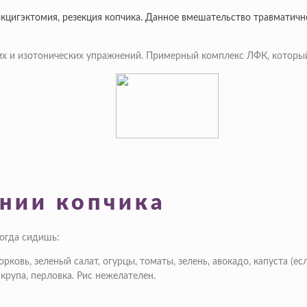
цигэктомия, резекция копчика. Данное вмешательство травматичн
их и изотонических упражнений. Примерный комплекс ЛФК, который
нии копчика
когда сидишь:
ковь, зеленый салат, огурцы, томаты, зелень, авокадо, капуста (есл
крупа, перловка. Рис нежелателен.