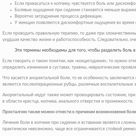
Если прикасаться к копчику, чувствуется боль или дискомфо
Болевые ощущения при сидении становятся меньше выражен
Вероятно затруднение процесса дефекации.
У женщин появляются дискомфортные ощущения во время п
Если проводить правильную терапию, то даже при злокачественн
ухудшая качество жизни и работоспособность. Следовательно, оче
Эти термины необходимы для того, чтобы разделить боль в 
Если говорить о таком понятии, как «кокцигодиния», то нужно от
определить изменения в суставах, травмы, невралгические проявл
Что касается аноректальной боли, то ее особенность заключаетс
являются послеоперационные рубцы, различные воспалительные з
Аноректальный недуг также может провоцировать состояние, при
в области крестца, копчика, анального отверстия и промежности.
Прокталгию также можно отнести к причинам возникновения боли 
Лечение боли в копчике при сидении и вставании является сложн
практически невозможно, чаще все ограничивается стойкой ремис