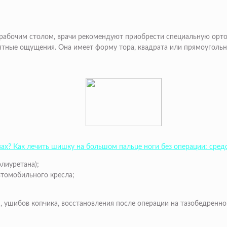
 рабочим столом, врачи рекомендуют приобрести специальную орто
иятные ощущения. Она имеет форму тора, квадрата или прямоугольн
вах? Как лечить шишку на большом пальце ноги без операции: сред
лиуретана);
втомобильного кресла;
ушибов копчика, восстановления после операции на тазобедренно