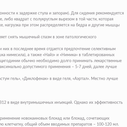
лонности к задержке стула и запорам). Для сидения рекомендуется
е, либо квадрат с полукруглым вырезом в той части, которая
хе, нагрузка при этом распределяется на бедра и другие мышцы
ляет снять мышечный спазм в зоне патологического
них в последнее время отдается предпочтение селективным
а нимесила), а также «Найз» и «Нимика» в таблетированных
окцигодинии обычно необходимо долго принимать лекарственные
максимально допустимого применения – 5-7 дней, далее лучше
стум гель», «Диклофенак» в виде геля, «Аэртал». Местно лучше
 В12 в виде внутримышечных инъекций. Однако их эффективность
 применение новокаиновых блокад или блокад, сочетающих
ую клетчатку, общий объем вводимых препаратов – 100-120 мл.