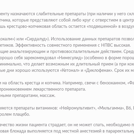
циенту назначаются слабительные препараты (при наличии у него ск
пчика
, которые представляют собой либо круг с отверстием в центр
дишь крестцово-копчиковая область остается «подвешенной» в возду
окалм») или «Сирдалуд»). Использование данных препаратов позво
ьгетиков. Эффективность совместного применения с НПВС высокая.
щие анальгезирующим и противовоспалительным действием. Среди 
орошо себя зарекомендовал «Нимесулид» (особенно в форме порошк
минимально, что делает возможным их длительный прием (а при к
рвые дни хорошо используются «Кетонал» и «Диклофенак». Срок их 
на область крестца и копчика. Например, свечи с бензокаином, «Фа
м проникновением лекарственного препарата.
нными препаратами, массаж.
няются препараты витаминов: «Нейромультивит», «Мильгамма», В6,
ролем плацебо.
качество жизни пациента страдает, он не может спать, необходимо
иновая блокада выполняется под местной анестезией в параректальн