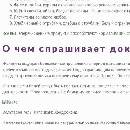
Филе индейки, курицы отварное, меньше жареного и копчен
Кефир свежий, айран, йогурт натуральный, по возможности 
Растительное масло любое.
Хлеб черный с отрубями, хлебцы с отрубями. Белый ограничи
Все вышеперечисленные продукты способствуют нормализации сту
О чем спрашивает док
Женщина ощущает болезненные проявления в период вынашивания р
требуется много места для развития. Под возрастающим давлением
назад – строение копчика позволяет ему двигаться. Процесс болез
Источниками болей могут быть воспалительные процессы, малое 
деятельности. Новорожденный с большим копчико-теменным разме
Вольтарен гель; Капсикам; Хондроксид.
Не менее эффективны мази на натуральной основе: маточном молоч