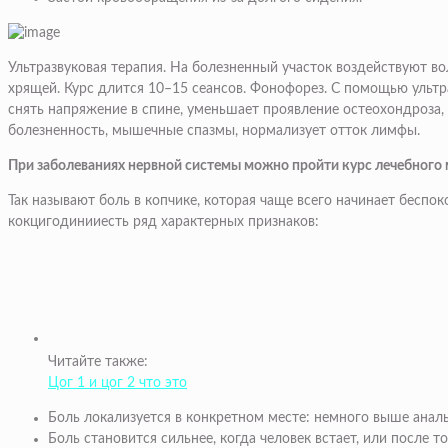
Ультразвуковая терапия.
На болезненный участок воздействуют вол
хрящей. Курс длится 10–15 сеансов.
Фонофорез.
С помощью ультра
снять напряжение в спине, уменьшает проявление остеохондроза,
болезненность, мышечные спазмы, нормализует отток лимфы.
При заболеваниях нервной системы можно пройти курс лечебного м
Так называют боль в копчике, которая чаще всего начинает беспо
кокцигодинииесть ряд характерных признаков:
Читайте также:
Цог 1 и цог 2 что это
Боль локализуется в конкретном месте: немного выше анал
Боль становится сильнее, когда человек встает, или после т