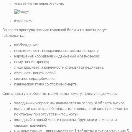
умственными перегрузками;
курением.
Во время приступа помимо головной боли и тошноты могут
наблюдаться:
возбуждение;
невозможность поворачивания головы в сторону;
нарушение координации движений и равновесия;
помутнение зрения;
лицо краснеет, а конечности становятся ледяными;
отечность конечностей;
сильное сердцебиение;
паническая атака со страхом смерти.
Снять приступ и облегчить симптомы помогут следующие меры:
холодный компресс накладывается на голову, в область висков;
выжатый сок отварной свеклы или свекольный квас принимается
по стакану при отсутствии тошноты;
холодный ягодный морс из клюквы, брусники и земляники
снижает давление;
циклометиазид – принимается по 1 таблетке в сутки в течение 5