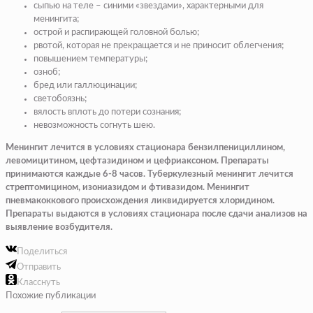
сыпью на теле – синими «звездами», характерными для
менингита;
острой и распирающей головной болью;
рвотой, которая не прекращается и не приносит облегчения;
повышением температуры;
озноб;
бред или галлюцинации;
светобоязнь;
вялость вплоть до потери сознания;
невозможность согнуть шею.
Менингит лечится в условиях стационара бензилпенициллином,
левомицитином, цефтазидином и цефриаксоном. Препараты
принимаются каждые 6-8 часов. Туберкулезный менингит лечится
стрептомицином, изониазидом и фтивазидом. Менингит
пневмакоккового происхождения ликвидируется хлоридином.
Препараты выдаются в условиях стационара после сдачи анализов на
выявление возбудителя.
Поделиться
Отправить
Класснуть
Похожие публикации