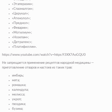
«Этаперазин»;
«Спазмалгон»;
«Церукал»;
«Атенолол»;
«Преднол»;
«Феварин»;
«Мотилиум»;
«Нозепам»;
«Детралекс»;
«Платифиллин».
https://www.youtube.com/watch?v=https:93XX7AoGQU0
Не запрещается применение рецептов народной медицины —
приготовление отваров и настоев из таких трав:
имбирь;
мята;
ромашка;
календула;
мелисса;
укроп;
гвоздика;
бузина;