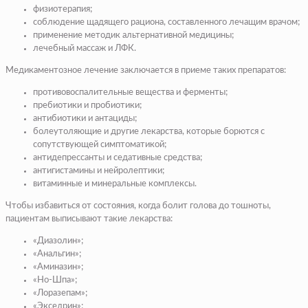
физиотерапия;
соблюдение щадящего рациона, составленного лечащим врачом;
применение методик альтернативной медицины;
лечебный массаж и ЛФК.
Медикаментозное лечение заключается в приеме таких препаратов:
противовоспалительные вещества и ферменты;
пребиотики и пробиотики;
антибиотики и антациды;
болеутоляющие и другие лекарства, которые борются с
сопутствующей симптоматикой;
антидепрессанты и седативные средства;
антигистамины и нейролептики;
витаминные и минеральные комплексы.
Чтобы избавиться от состояния, когда болит голова до тошноты,
пациентам выписывают такие лекарства:
«Диазолин»;
«Анальгин»;
«Аминазин»;
«Но-Шпа»;
«Лоразепам»;
«Экседрин»;