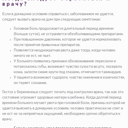
врачу?
Если в домашних условиях справиться с заболеванием не удается,
следует вызвать врача на дом при следующих симптомах:
Головная боль продолжается длительный период времени
(больше суток), не устраняется обезболивающими препаратами.
При повышенном давлении, которое не удается нормализовать
после принятия привычных препаратов.
Появляется неоднократная рвота даже тогда, когда человек
ничего не ест, не пьет.
У больного появились признаки обезвоживания: пересохли и
потрескались губы, возникает чувство сухости во рту, посерела
кожа, залегли синие круги под глазами, отмечается тахикардия.
У пациента возникают судороги, чувство онемения в конечностях,
он теряет сознание.
Гестоз у беременных следует лечить под контролем врача, так как это
состояние угрожает здоровью матери и ребенка. Когда долгий период
времени больного мучает рвота при головной боли, причины которой не
удается выяснить в домашних условиях, человек практически не спит и
не ест из-за неприятных ощущений, необходимо срочно обратиться к
врачу.