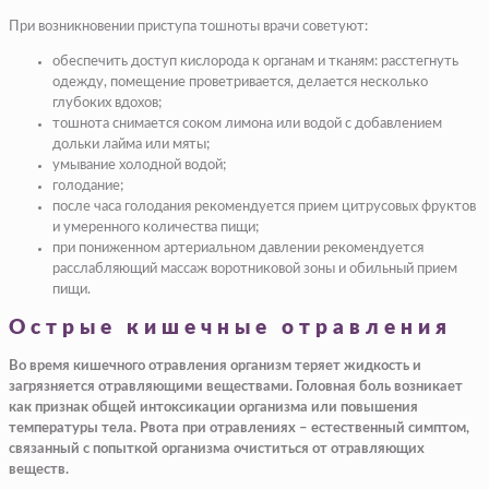
При возникновении приступа тошноты врачи советуют:
обеспечить доступ кислорода к органам и тканям: расстегнуть
одежду, помещение проветривается, делается несколько
глубоких вдохов;
тошнота снимается соком лимона или водой с добавлением
дольки лайма или мяты;
умывание холодной водой;
голодание;
после часа голодания рекомендуется прием цитрусовых фруктов
и умеренного количества пищи;
при пониженном артериальном давлении рекомендуется
расслабляющий массаж воротниковой зоны и обильный прием
пищи.
Острые кишечные отравления
Во время кишечного отравления организм теряет жидкость и
загрязняется отравляющими веществами. Головная боль возникает
как признак общей интоксикации организма или повышения
температуры тела. Рвота при отравлениях – естественный симптом,
связанный с попыткой организма очиститься от отравляющих
веществ.