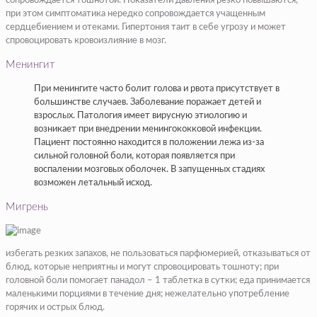
сопровождается тошнотой. Показатели давления резко повышаются,
при этом симптоматика нередко сопровождается учащенным
сердцебиением и отеками. Гипертония таит в себе угрозу и может
спровоцировать кровоизлияние в мозг.
Менингит
При менингите часто болит голова и рвота присутствует в
большинстве случаев. Заболевание поражает детей и
взрослых. Патология имеет вирусную этиологию и
возникает при внедрении менингококковой инфекции.
Пациент постоянно находится в положении лежа из-за
сильной головной боли, которая появляется при
воспалении мозговых оболочек. В запущенных стадиях
возможен летальный исход.
Мигрень
избегать резких запахов, не пользоваться парфюмерией, отказываться от
блюд, которые неприятны и могут спровоцировать тошноту; при
головной боли помогает панадол – 1 таблетка в сутки; еда принимается
маленькими порциями в течение дня; нежелательно употребление
горячих и острых блюд.