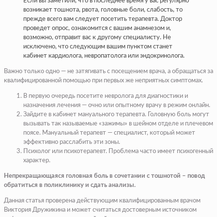
Если вы заметили, что в последнее время у вас регулярно
возникает тошнота, рвота, головные боли, слабость, то
прежде всего вам следует посетить терапевта. Доктор
проведет опрос, ознакомится с вашим анамнезом и,
возможно, отправит вас к другому специалисту. Не
исключено, что следующим вашим пунктом станет
кабинет кардиолога, невропатолога или эндокринолога.
Важно только одно — не затягивать с посещением врача, а обращаться за
квалифицированной помощью при первых же неприятных симптомах.
В первую очередь посетите невролога для диагностики и
назначения лечения — очно или опытному врачу в режим онлайн.
Зайдите в кабинет мануального терапевта. Головную боль могут
вызывать так называемые «зажимы» в шейном отделе и плечевом
поясе. Мануальный терапевт — специалист, который может
эффективно расслабить эти зоны.
Психолог или психотерапевт. Проблема часто имеет психогенный
характер.
Непрекращающаяся головная боль в сочетании с тошнотой – повод
обратиться в поликлинику и сдать анализы.
Данная статья проверена действующим квалифицированным врачом
Виктория Дружикина и может считаться достоверным источником