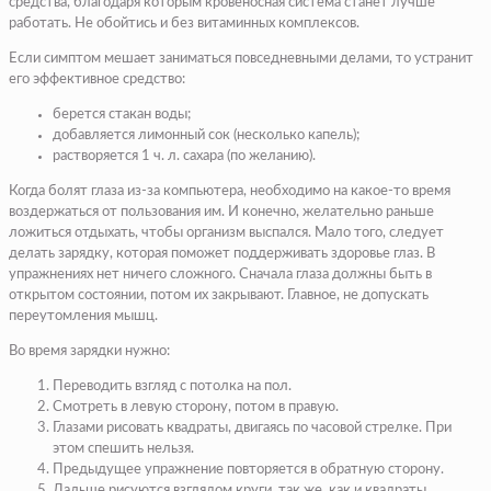
средства, благодаря которым кровеносная система станет лучше
работать. Не обойтись и без витаминных комплексов.
Если симптом мешает заниматься повседневными делами, то устранит
его эффективное средство:
берется стакан воды;
добавляется лимонный сок (несколько капель);
растворяется 1 ч. л. сахара (по желанию).
Когда болят глаза из-за компьютера, необходимо на какое-то время
воздержаться от пользования им. И конечно, желательно раньше
ложиться отдыхать, чтобы организм выспался. Мало того, следует
делать зарядку, которая поможет поддерживать здоровье глаз. В
упражнениях нет ничего сложного. Сначала глаза должны быть в
открытом состоянии, потом их закрывают. Главное, не допускать
переутомления мышц.
Во время зарядки нужно:
Переводить взгляд с потолка на пол.
Смотреть в левую сторону, потом в правую.
Глазами рисовать квадраты, двигаясь по часовой стрелке. При
этом спешить нельзя.
Предыдущее упражнение повторяется в обратную сторону.
Дальше рисуются взглядом круги, так же, как и квадраты.