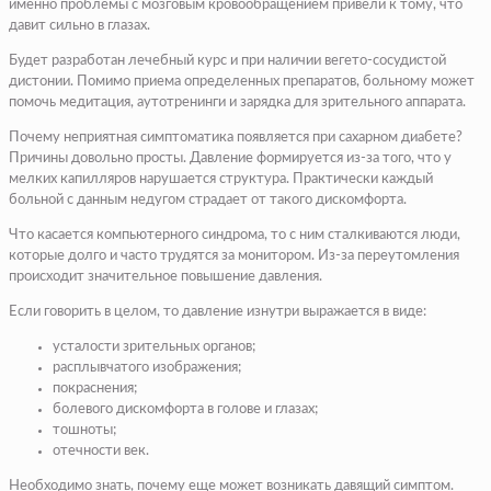
именно проблемы с мозговым кровообращением привели к тому, что
давит сильно в глазах.
Будет разработан лечебный курс и при наличии вегето-сосудистой
дистонии. Помимо приема определенных препаратов, больному может
помочь медитация, аутотренинги и зарядка для зрительного аппарата.
Почему неприятная симптоматика появляется при сахарном диабете?
Причины довольно просты. Давление формируется из-за того, что у
мелких капилляров нарушается структура. Практически каждый
больной с данным недугом страдает от такого дискомфорта.
Что касается компьютерного синдрома, то с ним сталкиваются люди,
которые долго и часто трудятся за монитором. Из-за переутомления
происходит значительное повышение давления.
Если говорить в целом, то давление изнутри выражается в виде:
усталости зрительных органов;
расплывчатого изображения;
покраснения;
болевого дискомфорта в голове и глазах;
тошноты;
отечности век.
Необходимо знать, почему еще может возникать давящий симптом.