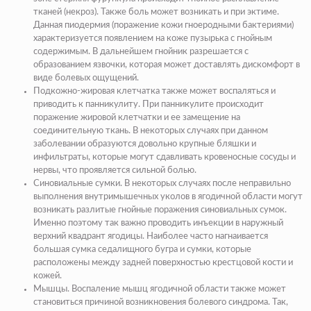
тканей (
некроз
). Также боль может возникать и при эктиме.
Данная
пиодермия
(
поражение кожи гноеродными
бактериями
)
характеризуется появлением на коже пузырька с гнойным
содержимым. В дальнейшем гнойник разрешается с
образованием язвочки, которая может доставлять дискомфорт в
виде болевых ощущений.
Подкожно-жировая клетчатка
также может воспаляться и
приводить к панникулиту. При панникулите происходит
поражение жировой клетчатки и ее замещение на
соединительную ткань. В некоторых случаях при данном
заболевании образуются довольно крупные бляшки и
инфильтраты, которые могут сдавливать кровеносные сосуды и
нервы, что проявляется сильной болью.
Синовиальные сумки.
В некоторых случаях после неправильно
выполнения внутримышечных уколов в ягодичной области могут
возникать разлитые гнойные поражения синовиальных сумок.
Именно поэтому так важно проводить инъекции в наружный
верхний квадрант ягодицы. Наиболее часто нагнаивается
большая сумка седалищного бугра и сумки, которые
расположены между задней поверхностью крестцовой кости и
кожей.
Мышцы.
Воспаление мышц ягодичной области также может
становиться причиной возникновения болевого синдрома. Так,