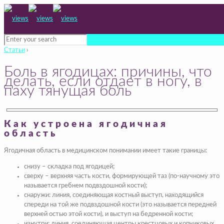
Статьи
›
Боль в ягодицах: причины, что
делать, если отдает в ногу, в
паху тянущая боль
Как устроена ягодичная
область
Ягодичная область в медицинском понимании имеет такие границы:
снизу – складка под ягодицей;
сверху – верхняя часть кости, формирующей таз (по-научному это
называется гребнем подвздошной кости);
снаружи: линия, соединяющая костный выступ, находящийся
спереди на той же подвздошной кости (это называется передней
верхней остью этой кости), и выступ на бедренной кости;
изнутри: линия, соединяющая центры крестцовых и копчиковых