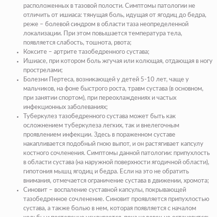
расположенных в тазовой полости. Симптомы патологии не
отличить от ишиаса: тянущая боль, идущая от ягодиц до бедра,
реже – болевой синдром в области таза неопределенной
локализации. При этом повышается температура тела,
появляется слабость, тошнота, рвота;
Коксите – артрите тазобедренного сустава;
Ишиасе, при котором боль жгучая или колющая, отдающая в ногу
прострелами;
Болезни Пертеса, возникающей у детей 5-10 лет, чаще у
мальчиков, на фоне быстрого роста, травм сустава (в основном,
при занятии спортом), при переохлаждениях и частых
инфекционных заболеваниях;
Туберкулез тазобедренного сустава может быть как
осложнением туберкулеза легких, так и внелегочным
проявлением инфекции. Здесь в пораженном суставе
накапливается подобный гною выпот, и он растягивает капсулу
костного сочленения. Симптомы данной патологии: припухлость
в области сустава (на наружной поверхности ягодичной области),
гипотония мышц ягодиц и бедра. Если на это не обратить
внимания, отмечается ограничение сустава в движении, хромота;
Синовит – воспаление суставной капсулы, покрывающей
тазобедренное сочленение. Синовит проявляется припухлостью
сустава, а также болью в нем, которая появляется с началом