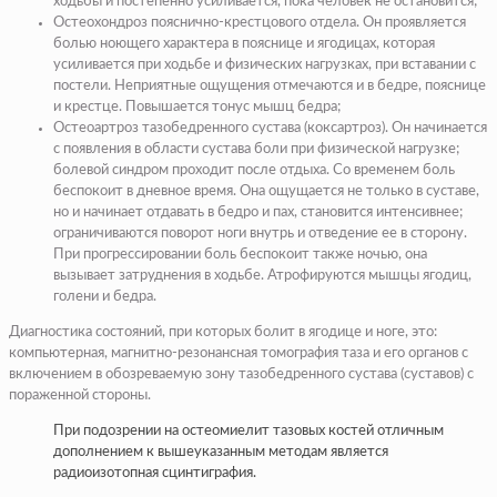
ходьбы и постепенно усиливается, пока человек не остановится;
Остеохондроз пояснично-крестцового отдела. Он проявляется
болью ноющего характера в пояснице и ягодицах, которая
усиливается при ходьбе и физических нагрузках, при вставании с
постели. Неприятные ощущения отмечаются и в бедре, пояснице
и крестце. Повышается тонус мышц бедра;
Остеоартроз тазобедренного сустава (коксартроз). Он начинается
с появления в области сустава боли при физической нагрузке;
болевой синдром проходит после отдыха. Со временем боль
беспокоит в дневное время. Она ощущается не только в суставе,
но и начинает отдавать в бедро и пах, становится интенсивнее;
ограничиваются поворот ноги внутрь и отведение ее в сторону.
При прогрессировании боль беспокоит также ночью, она
вызывает затруднения в ходьбе. Атрофируются мышцы ягодиц,
голени и бедра.
Диагностика состояний, при которых болит в ягодице и ноге, это:
компьютерная, магнитно-резонансная томография таза и его органов с
включением в обозреваемую зону тазобедренного сустава (суставов) с
пораженной стороны.
При подозрении на остеомиелит тазовых костей отличным
дополнением к вышеуказанным методам является
радиоизотопная сцинтиграфия.