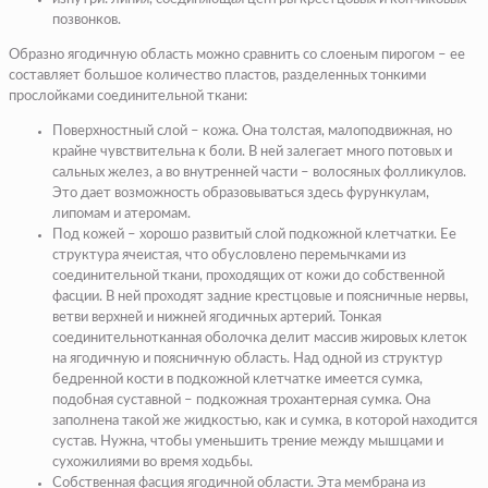
позвонков.
Образно ягодичную область можно сравнить со слоеным пирогом – ее
составляет большое количество пластов, разделенных тонкими
прослойками соединительной ткани:
Поверхностный слой – кожа. Она толстая, малоподвижная, но
крайне чувствительна к боли. В ней залегает много потовых и
сальных желез, а во внутренней части – волосяных фолликулов.
Это дает возможность образовываться здесь фурункулам,
липомам и атеромам.
Под кожей – хорошо развитый слой подкожной клетчатки. Ее
структура ячеистая, что обусловлено перемычками из
соединительной ткани, проходящих от кожи до собственной
фасции. В ней проходят задние крестцовые и поясничные нервы,
ветви верхней и нижней ягодичных артерий. Тонкая
соединительнотканная оболочка делит массив жировых клеток
на ягодичную и поясничную область. Над одной из структур
бедренной кости в подкожной клетчатке имеется сумка,
подобная суставной – подкожная трохантерная сумка. Она
заполнена такой же жидкостью, как и сумка, в которой находится
сустав. Нужна, чтобы уменьшить трение между мышцами и
сухожилиями во время ходьбы.
Собственная фасция ягодичной области. Эта мембрана из