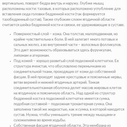
вертикально, поворот бедра внутрь и наружу. Глубже мышц
расположены кости: тазовые, в которых расположено углубление для
вставления сюда головки бедренной кости (так формируется
тазобедренный сустав). Также глубоким слоем ягодичной области
считается шейка бедренной кости и связки, ее удерживающие в суставе.
Поверхностный слой
– кожа. Она толстая, малоподвижная, но
крайне чувствительна к боли. В ней залегает много потовых и
сальных желез, а во внутренней части – волосяных фолликулов.
Это дает возможность образовываться здесь фурункулам,
липомам и атеромам.
Под кожей
– хорошо развитый слой подкожной клетчатки. Ее
структура ячеистая, что обусловлено перемычками из
соединительной ткани, проходящих от кожи до собственной
фасции. В ней проходят задние крестцовые и поясничные нервы,
ветви верхней и нижней ягодичных артерий. Тонкая
соединительнотканная оболочка делит массив жировых клеток
на ягодичную и поясничную область. Над одной из структур
бедренной кости в подкожной клетчатке имеется сумка,
подобная суставной – подкожная трохантерная сумка. Она
заполнена такой же жидкостью, как и сумка, в которой находится
сустав. Нужна, чтобы уменьшить трение между мышцами и
сухожилиями во время ходьбы.
Собственная фасция ягодичной области
. Эта мембрана из