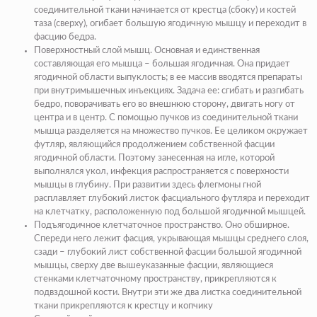
соединительной ткани начинается от крестца (сбоку) и костей
таза (сверху), огибает большую ягодичную мышцу и переходит в
фасцию бедра.
Поверхностный слой мышц. Основная и единственная
составляющая его мышца – большая ягодичная. Она придает
ягодичной области выпуклость; в ее массив вводятся препараты
при внутримышечных инъекциях. Задача ее: сгибать и разгибать
бедро, поворачивать его во внешнюю сторону, двигать ногу от
центра и в центр. С помощью пучков из соединительной ткани
мышца разделяется на множество пучков. Ее целиком окружает
футляр, являющийся продолжением собственной фасции
ягодичной области. Поэтому занесенная на игле, которой
выполнялся укол, инфекция распространяется с поверхности
мышцы в глубину. При развитии здесь флегмоны гной
расплавляет глубокий листок фасциального футляра и переходит
на клетчатку, расположенную под большой ягодичной мышцей.
Подъягодичное клетчаточное пространство. Оно обширное.
Спереди него лежит фасция, укрывающая мышцы среднего слоя,
сзади – глубокий лист собственной фасции большой ягодичной
мышцы, сверху две вышеуказанные фасции, являющиеся
стенками клетчаточному пространству, прикрепляются к
подвздошной кости. Внутри эти же два листка соединительной
ткани прикрепляются к крестцу и копчику