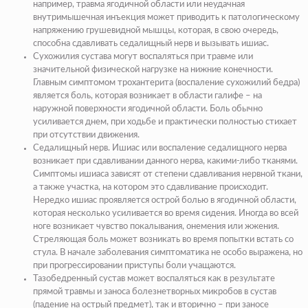
например, травма ягодичной области или неудачная
внутримышечная инъекция может приводить к патологическому
напряжению грушевидной мышцы, которая, в свою очередь,
способна сдавливать седалищный нерв и вызывать ишиас.
Сухожилия сустава
могут воспаляться при травме или
значительной физической нагрузке на нижние конечности.
Главным симптомом трохантерита (
воспаление сухожилий бедра
)
является боль, которая возникает в области галифе – на
наружной поверхности ягодичной области. Боль обычно
усиливается днем, при ходьбе и практически полностью стихает
при отсутствии движения.
Седалищный нерв.
Ишиас или воспаление седалищного нерва
возникает при сдавливании данного нерва, какими-либо тканями.
Симптомы ишиаса зависят от степени сдавливания нервной ткани,
а также участка, на котором это сдавливание происходит.
Нередко ишиас проявляется острой болью в ягодичной области,
которая несколько усиливается во время сидения. Иногда во всей
ноге возникает чувство покалывания, онемения или жжения.
Стреляющая боль может возникать во время попытки встать со
стула. В начале заболевания симптоматика не особо выражена, но
при прогрессировании приступы боли учащаются.
Тазобедренный сустав
может воспаляться как в результате
прямой травмы и заноса болезнетворных микробов в сустав
(
падение на острый предмет
), так и вторично – при заносе