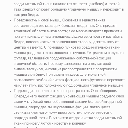
соединительной ткани начинается от крестца (сбоку) и костей
таза (сверху), огибает большую ягодичную мышцу и переходит в
фасцию бедра.
Поверхностный слой мышц
. Основная и единственная
составляющая его мышца – большая ягодичная. Она придает
ягодичной области выпуклость; в ее массив вводятся препараты
при внутримышечных инъекциях. Задача ее: сгибать и разгибать
бедро, поворачивать его во внешнюю сторону, двигать ногу от
центра и в центр. С помощью пучков из соединительной ткани
мышца разделяется на множество пучков. Ее целиком окружает
футляр, являющийся продолжением собственной фасции
ягодичной области. Поэтому занесенная на игле, которой
выполнялся укол, инфекция распространяется с поверхности
мышцы в глубину. При развитии здесь флегмоны гной
расплавляет глубокий листок фасциального футляра и переходит
на клетчатку, расположенную под большой ягодичной мышцей.
Подъягодичное клетчаточное пространство
. Оно обширное.
Спереди него лежит фасция, укрывающая мышцы среднего слоя,
сзади – глубокий лист собственной фасции большой ягодичной
мышцы, сверху две вышеуказанные фасции, являющиеся
стенками клетчаточному пространству, прикрепляются к
подвздошной кости. Внутри эти же два листка соединительной
ткани прикрепляются к крестцу и копчику