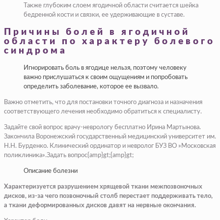
Также глубоким слоем ягодичной области считается шейка
бедренной кости и связки, ее удерживающие в суставе.
Причины болей в ягодичной
области по характеру болевого
синдрома
Игнорировать боль в ягодице нельзя, поэтому человеку
важно прислушаться к своим ощущениям и попробовать
определить заболевание, которое ее вызвало.
Важно отметить, что для постановки точного диагноза и назначения
соответствующего лечения необходимо обратиться к специалисту.
Задайте свой вопрос врачу-неврологу бесплатно Ирина Мартынова.
Закончила Воронежский государственный медицинский университет им.
Н.Н. Бурденко. Клинический ординатор и невролог БУЗ ВО »Московская
поликлиника».Задать вопрос{amp}gt;{amp}gt;
Описание болезни
Характеризуется разрушением хрящевой ткани межпозвоночных
дисков, из-за чего позвоночный столб перестает поддерживать тело,
а ткани деформированных дисков давят на нервные окончания.