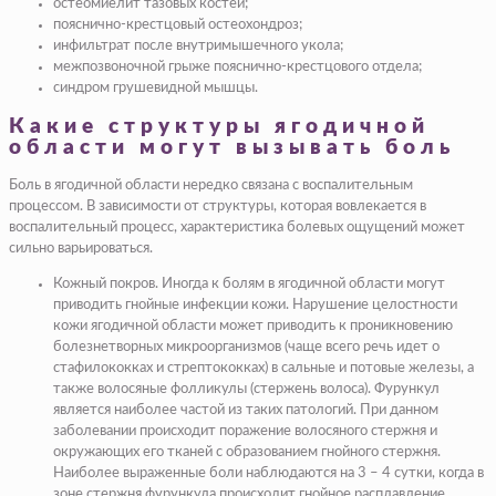
остеомиелит тазовых костей;
пояснично-крестцовый остеохондроз;
инфильтрат после внутримышечного укола;
межпозвоночной грыже пояснично-крестцового отдела;
синдром грушевидной мышцы.
Какие структуры ягодичной
области могут вызывать боль
Боль в ягодичной области нередко связана с воспалительным
процессом. В зависимости от структуры, которая вовлекается в
воспалительный процесс, характеристика болевых ощущений может
сильно варьироваться.
Кожный покров.
Иногда к болям в ягодичной области могут
приводить гнойные
инфекции
кожи. Нарушение целостности
кожи ягодичной области может приводить к проникновению
болезнетворных микроорганизмов (
чаще всего речь идет о
стафилококках
и
стрептококках
) в сальные и потовые железы, а
также волосяные фолликулы (
стержень волоса
).
Фурункул
является наиболее частой из таких патологий. При данном
заболевании происходит поражение волосяного стержня и
окружающих его тканей с образованием гнойного стержня.
Наиболее выраженные боли наблюдаются на 3 – 4 сутки, когда в
зоне стержня фурункула происходит гнойное расплавление