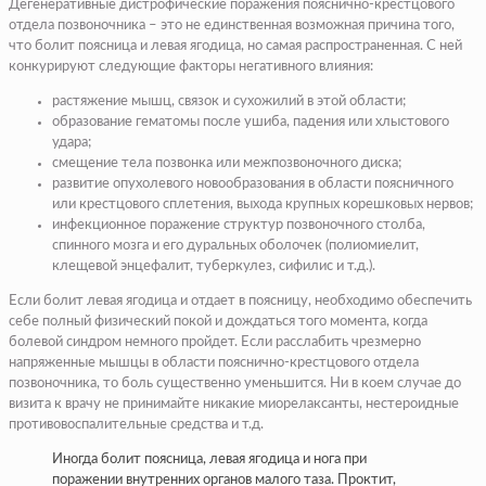
Дегенеративные дистрофические поражения пояснично-крестцового
отдела позвоночника – это не единственная возможная причина того,
что болит поясница и левая ягодица, но самая распространенная. С ней
конкурируют следующие факторы негативного влияния:
растяжение мышц, связок и сухожилий в этой области;
образование гематомы после ушиба, падения или хлыстового
удара;
смещение тела позвонка или межпозвоночного диска;
развитие опухолевого новообразования в области поясничного
или крестцового сплетения, выхода крупных корешковых нервов;
инфекционное поражение структур позвоночного столба,
спинного мозга и его дуральных оболочек (полиомиелит,
клещевой энцефалит, туберкулез, сифилис и т.д.).
Если болит левая ягодица и отдает в поясницу, необходимо обеспечить
себе полный физический покой и дождаться того момента, когда
болевой синдром немного пройдет. Если расслабить чрезмерно
напряженные мышцы в области пояснично-крестцового отдела
позвоночника, то боль существенно уменьшится. Ни в коем случае до
визита к врачу не принимайте никакие миорелаксанты, нестероидные
противовоспалительные средства и т.д.
Иногда болит поясница, левая ягодица и нога при
поражении внутренних органов малого таза. Проктит,