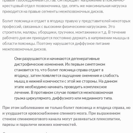
правый тазобедренный сустав. Он передает напряжение в пояснично-
крестцовый отдел позвоночника, где, опять же максимальная нагрузка
приходится на правые сегменты межпозвоночных дисков.
Болит поясница и отдает в ягодицу правую у представителей некоторых
профессий, связанных с высокими физическими нагрузками. Это
строители, маляры, уборщики, грузчики, монтажники и т.д. В течение
рабочего дня им приходится постоянно держать в напряжении мышцы в
области поясницы. Поэтому нарушается диффузное питание
межпозвоночных дисков.
Они разрушаются и начинаются дегенеративные
дистрофические изменения. Их первым симптомом
становится то, что болит поясница справа отдает в
ягодицу, затем появляется ощущение онемения и слабость
мышц в нижней конечности с этой же стороны. На данном
этапе необходимо начинать проводить комплексное
лечение. В противном случае появится межпозвоночная
грыжа циркулярного, диффузного или медианного типа.
При этом заболевании не только болит поясница и ягодица справа, но
и ухудшается кровоснабжение спинного мозга. При выраженном
стенозе спинномозгового канала могут развиваться плексопатии,
парезы и параличи нижних конечностей.