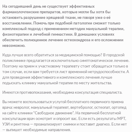
На сегодняшний день не существует эффективных
фармаколочгеиские препаратов, которые могли бы хотя бы
остановить разрушение хрящевой ткани, не говоря уже о её
восстановлении. Помочь при подобной патологии сможет только
комплексный подход с применением методик мануальной терапии,
физиотерапии и лечебной гимнастики. В домашних условиях
обеспечить полноценное лечение остеохондроза и его осложнении
невозможно.
Куда лучше всего обратиться за медицинской помощью? В городской
поликлинике предлагается исключительно симптоматическое лечение.
Поэтому на прием к участковому терапевту стоит обращаться только в
том случае, если вам требуется лист временной нетрудоспособности. А
для проведения эффективного и комплексного лечения лучше
подыскать клинику мануальной терапии по месту жительства.
Имеются противопоказания, необходима консультация специалиста.
Вы можете воспользоваться услугой бесплатного первичного приема
врача: невролог, мануальный терапевт, вертебролог, остеопат, ортопед
на сайте клиники “Свободное движение”. На первичной бесплатной
консультации врач осмотрит и опросит вас. Если есть результаты МРТ,
УЗИ и рентгена — проанализирует снимки и поставит диагноз. Если нет
— выпишет необходимые направления.