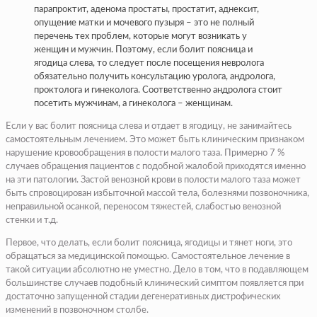
парапроктит, аденома простаты, простатит, аднексит,
опущение матки и мочевого пузыря – это не полный
перечень тех проблем, которые могут возникать у
женщин и мужчин. Поэтому, если болит поясница и
ягодица слева, то следует после посещения невролога
обязательно получить консультацию уролога, андролога,
проктолога и гинеколога. Соответственно андролога стоит
посетить мужчинам, а гинеколога – женщинам.
Если у вас болит поясница слева и отдает в ягодицу, не занимайтесь
самостоятельным лечением. Это может быть клиническим признаком
нарушение кровообращения в полости малого таза. Примерно 7 %
случаев обращения пациентов с подобной жалобой приходятся именно
на эти патологии. Застой венозной крови в полости малого таза может
быть спровоцирован избыточной массой тела, болезнями позвоночника,
неправильной осанкой, переносом тяжестей, слабостью венозной
стенки и т.д.
Первое, что делать, если болит поясница, ягодицы и тянет ноги, это
обращаться за медицинской помощью. Самостоятельное лечение в
такой ситуации абсолютно не уместно. Дело в том, что в подавляющем
большинстве случаев подобный клинический симптом появляется при
достаточно запущенной стадии дегенеративных дистрофических
изменений в позвоночном столбе.