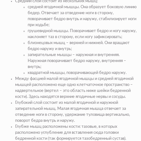
Средний слой
состоит из нескольких мышц:
средней ягодичной мышцы
. Она образует боковую линию
бедер. Отвечает за отведение ноги в сторону,
поворачивает бедро внутрь и наружу, стабилизирует ноги
при ходьбе;
грушевидной мышцы.
Поворачивает бедро и ногу наружу,
наклоняет таз в сторону, если ногу зафиксировать;
близнецовых мышц
– верхней и нижней. Они вращают
бедро наружу и внутрь;
запирательные мышцы
– наружная и внутренняя.
Наружная поворачивает бедро наружу, внутренняя –
внутрь;
квадратной мышцы
, поворачивающей бедро наружу.
Между фасцией малой ягодичной мышцы и средней ягодичной
мышцей расположено еще одно клетчаточное пространство –
надвертельное (вертел – это область ниже шейки бедренной
кости). Здесь находятся верхние ягодичные нервы и сосуды.
Глубокий слой состоит из малой ягодичной и наружной
запирательной мышц. Малая ягодичная мышца отвечает за
отведение ноги в сторону, удержание туловища вертикально,
поворот бедра внутрь и наружу.
Глубже мышц расположены кости: тазовые, в которых
расположено углубление для вставления сюда головки
бедренной кости (так формируется тазобедренный сустав).