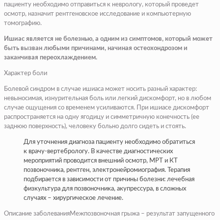
пациенту необходимо отправиться к неврологу, который проведет
осмотр, назначит рентгеновское исследование и компьютерную
томографию.
Ишиас является не болезнью, а одним из симптомов, который может
быть вызван любыми причинами, начиная остеохондрозом и
заканчивая переохлаждением.
Характер боли
Болевой синдром в случае ишиаса может носить разный характер:
невыносимая, изнурительная боль или легкий дискомфорт, но в любом
случае ощущения со временем усиливаются. При ишиасе дискомфорт
распространяется на одну ягодицу и симметричную конечность (ее
заднюю поверхность), человеку больно долго сидеть и стоять.
Для уточнения диагноза пациенту необходимо обратиться
к врачу-вертебрологу. В качестве диагностических
мероприятий проводится внешний осмотр, МРТ и КТ
позвоночника, рентген, электронейромиография. Терапия
подбирается в зависимости от причины болезни: лечебная
физкультура для позвоночника, акупрессура, в сложных
случаях – хирургическое лечение.
Описание заболеванияМежпозвоночная грыжа – результат запущенного