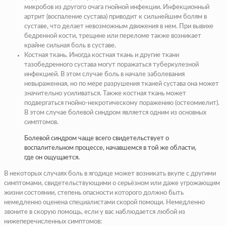
микробов из другого очага гнойной инфекции. Инфекционный
артрит
(
воспаление сустава
) приводит к сильнейшим болям в
суставе, что делает невозможным движения в нем. При вывихе
бедренной кости, трещине или переломе также возникает
крайне сильная
боль в суставе
.
Костная ткань.
Иногда костная ткань и другие ткани
тазобедренного сустава могут поражаться туберкулезной
инфекцией. В этом случае боль в начале заболевания
невыраженная, но по мере разрушения тканей сустава она может
значительно усиливаться. Также костная ткань может
подвергаться гнойно-некротическому поражению (
остеомиелит
).
В этом случае болевой синдром является одним из основных
симптомов.
Болевой синдром чаще всего свидетельствует о
воспалительном процессе, начавшемся в той же области,
где он ощущается.
В некоторых случаях боль в ягодице может возникать вкупе с другими
симптомами, свидетельствующими о серьёзном или даже угрожающим
жизни состоянии, степень опасности которого должно быть
немедленно оценена специалистами скорой помощи. Немедленно
звоните в скорую помощь, если у вас наблюдается любой из
нижеперечисленных симптомов: