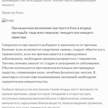
разновидностей, но ягодицы болят обычно при оссифицирующем
миозите.
Характер боли
При мышечном воспалении чувствуется боль в ягодице
при ходьбе, чаще всего нерезкая, тянущего или ноющего
характера.
Специалиста при миозите выбирают в зависимости от причины
болезни: если он является следствием травмы, следует обратиться к
травматологу, если же причина кроется в инфекционных
заболеваниях, необходимо проконсультироваться с терапевтом.
Тактика лечения зависит от стадии и запущенности заболевания.
Обычно используются противовоспалительные нестероидные
средства, согревающие мази, лечебная физкультура, массаж. В
некоторых случаях (при возникновении нагноений) необходимо
хирургическое вмешательство.
Гнойные процессы во внутренних тканях ягодиц могут возникать по
разным причинам, среди которых: попадание в открытую рану
патогенных микроорганизмов (обычно стафилококки), снижение
иммунитета, нарушения обмена веществ, переохлаждение организма,
введение под кожу химических веществ.