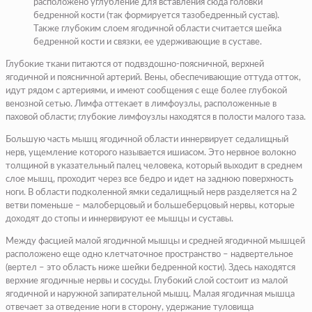
расположено углубление для вставления сюда головки
бедренной кости (так формируется тазобедренный сустав).
Также глубоким слоем ягодичной области считается шейка
бедренной кости и связки, ее удерживающие в суставе.
Глубокие ткани питаются от подвздошно-поясничной, верхней
ягодичной и поясничной артерий. Вены, обеспечивающие оттуда отток,
идут рядом с артериями, и имеют сообщения с еще более глубокой
венозной сетью. Лимфа оттекает в лимфоузлы, расположенные в
паховой области; глубокие лимфоузлы находятся в полости малого таза.
Большую часть мышц ягодичной области иннервирует седалищный
нерв, ущемление которого называется ишиасом. Это нервное волокно
толщиной в указательный палец человека, который выходит в среднем
слое мышц, проходит через все бедро и идет на заднюю поверхность
ноги. В области подколенной ямки седалищный нерв разделяется на 2
ветви поменьше – малоберцовый и большеберцовый нервы, которые
доходят до стопы и иннервируют ее мышцы и суставы.
Между фасцией малой ягодичной мышцы и средней ягодичной мышцей
расположено еще одно клетчаточное пространство – надвертельное
(вертел – это область ниже шейки бедренной кости). Здесь находятся
верхние ягодичные нервы и сосуды. Глубокий слой состоит из малой
ягодичной и наружной запирательной мышц. Малая ягодичная мышца
отвечает за отведение ноги в сторону, удержание туловища