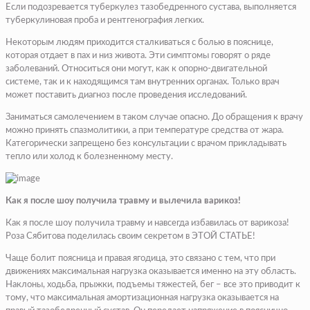
Если подозревается туберкулез тазобедренного сустава, выполняется
туберкулиновая проба и рентгенография легких.
Некоторым людям приходится сталкиваться с болью в пояснице,
которая отдает в пах и низ живота. Эти симптомы говорят о ряде
заболеваний. Относиться они могут, как к опорно-двигательной
системе, так и к находящимся там внутренних органах. Только врач
может поставить диагноз после проведения исследований.
Заниматься самолечением в таком случае опасно. До обращения к врачу
можно принять спазмолитики, а при температуре средства от жара.
Категорически запрещено без консультации с врачом прикладывать
тепло или холод к болезненному месту.
Как я после шоу получила травму и вылечила варикоз!
Как я после шоу получила травму и навсегда избавилась от варикоза!
Роза Сябитова поделилась своим секретом в ЭТОЙ СТАТЬЕ!
Чаще болит поясница и правая ягодица, это связано с тем, что при
движениях максимальная нагрузка оказывается именно на эту область.
Наклоны, ходьба, прыжки, подъемы тяжестей, бег – все это приводит к
тому, что максимальная амортизационная нагрузка оказывается на