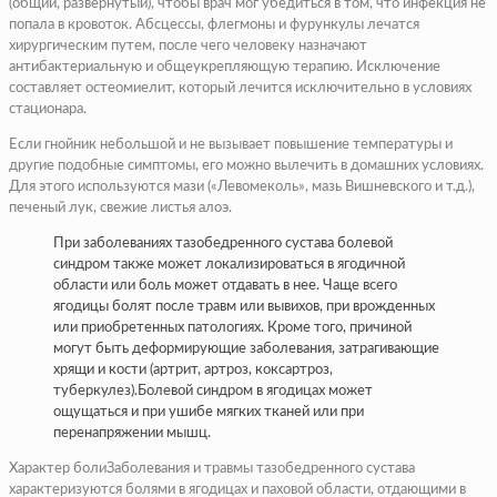
(общий, развернутый), чтобы врач мог убедиться в том, что инфекция не
попала в кровоток. Абсцессы, флегмоны и фурункулы лечатся
хирургическим путем, после чего человеку назначают
антибактериальную и общеукрепляющую терапию. Исключение
составляет остеомиелит, который лечится исключительно в условиях
стационара.
Если гнойник небольшой и не вызывает повышение температуры и
другие подобные симптомы, его можно вылечить в домашних условиях.
Для этого используются мази («Левомеколь», мазь Вишневского и т.д.),
печеный лук, свежие листья алоэ.
При заболеваниях тазобедренного сустава болевой
синдром также может локализироваться в ягодичной
области или боль может отдавать в нее. Чаще всего
ягодицы болят после травм или вывихов, при врожденных
или приобретенных патологиях. Кроме того, причиной
могут быть деформирующие заболевания, затрагивающие
хрящи и кости (артрит, артроз, коксартроз,
туберкулез).Болевой синдром в ягодицах может
ощущаться и при ушибе мягких тканей или при
перенапряжении мышц.
Характер болиЗаболевания и травмы тазобедренного сустава
характеризуются болями в ягодицах и паховой области, отдающими в