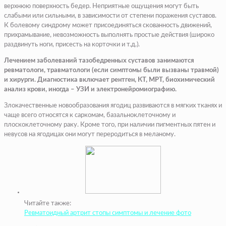
верхнюю поверхность бедер. Неприятные ощущения могут быть
слабыми или сильными, в зависимости от степени поражения суставов.
К болевому синдрому может присоединяться скованность движений,
прихрамывание, невозможность выполнять простые действия (широко
раздвинуть ноги, присесть на корточки и т.д.).
Лечением заболеваний тазобедренных суставов занимаются
ревматологи, травматологи (если симптомы были вызваны травмой)
и хирурги. Диагностика включает рентген, КТ, МРТ, биохимический
анализ крови, иногда – УЗИ и электронейромиографию.
Злокачественные новообразования ягодиц развиваются в мягких тканях и
чаще всего относятся к саркомам, базальноклеточному и
плоскоклеточному раку. Кроме того, при наличии пигментных пятен и
невусов на ягодицах они могут переродиться в меланому.
Читайте также:
Ревматоидный артрит стопы симптомы и лечение фото