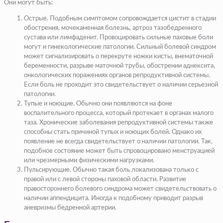
Они могут быть:
Острые. Подобным симптомом сопровождается
цистит
в стадии
обострения, мочекаменная болезнь, артроз тазобедренного
сустава или
лимфаденит
. Провоцировать сильные паховые боли
могут и гинекологические патологии. Сильный болевой синдром
может сигнализировать о перекруте ножки кисты,
внематочной
беременности
, разрыве маточной трубы, обострении
аднексита
,
онкологических поражениях органов репродуктивной системы.
Если боль не проходит это свидетельствует о наличии серьезной
патологии.
Тупые и ноющие. Обычно они появляются на фоне
воспалительного процесса, который протекает в органах малого
таза. Хронические заболевания репродуктивной системы также
способны стать причиной тупых и ноющих болей. Однако их
появление не всегда свидетельствует о наличии патологии. Так,
подобное состояние может быть спровоцировано менструацией
или чрезмерными физическими нагрузками.
Пульсирующие. Обычно такая боль локализована только с
правой или с левой стороны паховой области. Развитие
правостороннего болевого синдрома может свидетельствовать о
наличии
аппендицита
. Иногда к подобному приводит разрыв
аневризмы бедренной артерии.