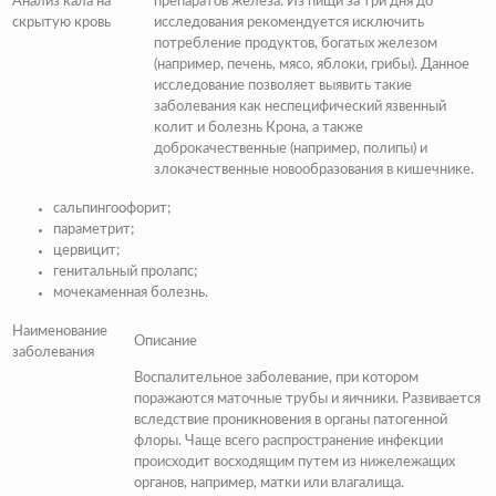
Анализ кала на
препаратов железа. Из пищи за три дня до
скрытую кровь
исследования рекомендуется исключить
потребление продуктов, богатых железом
(
например, печень, мясо, яблоки, грибы
). Данное
исследование позволяет выявить такие
заболевания как неспецифический язвенный
колит и болезнь Крона, а также
доброкачественные (
например, полипы
) и
злокачественные новообразования в кишечнике.
сальпингоофорит;
параметрит;
цервицит;
генитальный пролапс;
мочекаменная болезнь.
Наименование
Описание
заболевания
Воспалительное заболевание, при котором
поражаются маточные трубы и яичники. Развивается
вследствие проникновения в органы патогенной
флоры. Чаще всего распространение инфекции
происходит восходящим путем из нижележащих
органов, например, матки или влагалища.