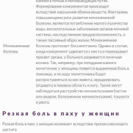
камней в почках и мочевыводящих путях.
Формирование конкрементов происходит
вследствие нарушения обмена веществ. Факторами,
повышающими риск развития мочекаменной
болезни, являются потребление малого количества
воды, воспалительные заболевания органов мочевой
системы, наследственная предрасположенность, а
также пассивный образ жизни. Мочекаменная
Мочекаменная
болезнь протекает бессимптомно. Однако в случае,
болезнь
когда конкремент сдвигается с места и перекрывает
просвет органа, у больного развивается почечная
колика. Так, например, при попадании камня в
мочеточник у женщины появится выраженная боль в
пояснице, и по ходу мочеточника будет
распространяться на низ живота, иррадиировать
(
отдавать
) в паховую область и ногу. Также могут
наблюдаться расстройство мочеиспускания
(частое
или редкое, болезненное мочеиспускание)
, тошнота
и рвота.
Резкая боль в паху у женщин
Резкая боль в паху у женщин возникает вследствие прогрессирующего
цистита