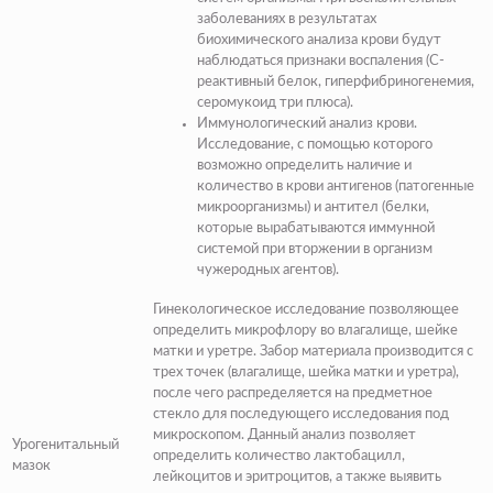
заболеваниях в результатах
биохимического анализа крови
будут
наблюдаться признаки воспаления (
C-
реактивный белок, гиперфибриногенемия,
серомукоид три плюса
).
Иммунологический анализ крови.
Исследование, с помощью которого
возможно определить наличие и
количество в крови антигенов (
патогенные
микроорганизмы
) и антител (
белки,
которые вырабатываются иммунной
системой при вторжении в организм
чужеродных агентов
).
Гинекологическое исследование позволяющее
определить микрофлору во влагалище, шейке
матки и уретре. Забор материала производится с
трех точек (
влагалище, шейка матки и уретра
),
после чего распределяется на предметное
стекло для последующего исследования под
микроскопом. Данный анализ позволяет
Урогенитальный
определить количество лактобацилл,
мазок
лейкоцитов и эритроцитов, а также выявить