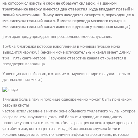
на котором слизистый слой не образует складок. На данном
треугольнике вверху имеются два отверстия, куда впадают правый и
левый мочеточники. Внизу него находится отверстие, переходящее в
мочеиспускательный канал. В месте перехода мочевого пузыря в
мочеиспускательный канал имеется круговая утолщенная мышца (
), которая предупреждает непроизвольное мочеиспускание.
Трубка, благодаря которой накопленная в мочевом пузыре моча
выводится наружу. Женский мочеиспускательный канал имеет длину
три – пять сантиметров. Наружное отверстие канала открывается в
преддверии влагалища.
У женщин данный орган, в отличие от мужчин, шире и служит только
для выведения мочи (
Тянущая боль в паху и пояснице одновременно может быть признаком
разрыва кисты
частое
использование в интим-зоне обычного туалетного мыла
, которое
со временем нарушает щелочной баланс и приводит к кандидозу
ношение
узкого синтетического белья
реакция на некоторые препараты
(антибиотики, контрацептивы и т.д.) В остальных случаях боли и
жжение свидетельствуют о наличии инфекции в организме, которые