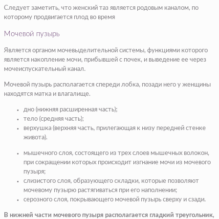
Следует заметить, что женский таз является родовым каналом, по
которому продвигается плод во время
Мочевой пузырь
Является органом мочевыделительной системы, функциями которого
является накопление мочи, прибывшей с почек, и выведение ее через
мочеиспускательный канал.
Мочевой пузырь располагается спереди лобка, позади него у женщины
находятся матка и влагалище.
дно
(
нижняя расширенная часть
);
тело
(
средняя часть
);
верхушка
(
верхняя часть, прилегающая к низу передней стенке
живота
).
мышечного слоя
, состоящего из трех слоев мышечных волокон,
при сокращении которых происходит изгнание мочи из мочевого
пузыря;
слизистого слоя
, образующего складки, которые позволяют
мочевому пузырю растягиваться при его наполнении;
серозного слоя
, покрывающего мочевой пузырь сверху и сзади.
В нижней части мочевого пузыря располагается гладкий треугольник,