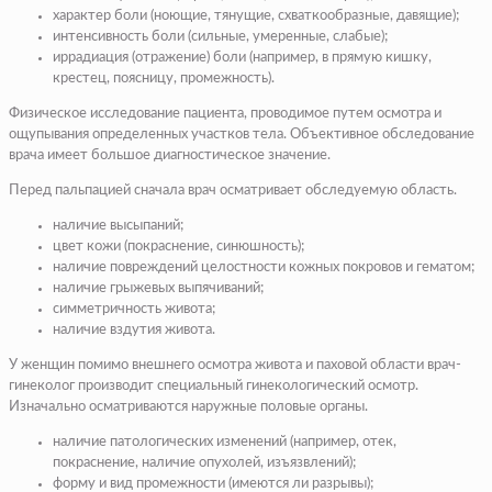
характер боли (
ноющие, тянущие, схваткообразные, давящие
);
интенсивность боли (
сильные, умеренные, слабые
);
иррадиация (
отражение
) боли (
например, в прямую кишку,
крестец, поясницу, промежность
).
Физическое исследование пациента, проводимое путем осмотра и
ощупывания определенных участков тела. Объективное обследование
врача имеет большое диагностическое значение.
Перед пальпацией сначала врач осматривает обследуемую область.
наличие высыпаний;
цвет кожи (
покраснение, синюшность
);
наличие повреждений целостности кожных покровов и гематом;
наличие грыжевых выпячиваний;
симметричность живота;
наличие вздутия живота.
У женщин помимо внешнего осмотра живота и паховой области врач-
гинеколог производит специальный гинекологический осмотр.
Изначально осматриваются наружные половые органы.
наличие патологических изменений (
например,
отек
,
покраснение, наличие опухолей, изъязвлений
);
форму и вид промежности (
имеются ли разрывы
);