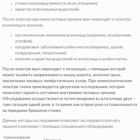
стенки влагалища (
имеется ли их опущение
);
характер влагалищных выделений.
После осмотра наружных половых органов врач переходит к осмотру
влагалища в зеркалах.
патологические изменения влагалища (
например, изъязвление,
атрофия
);
предраковые заболевания шейки матки (
например,
эрозия
,
псевдоэрозия,
гиперплазия
);
наличие и характер выделений из влагалища и шейки матки.
После осмотра врач переходит к пальпации, с помощью которой
может выявить напряженность мышц живота, наличие грыж,
увеличение паховых лимфатических узлов. При гинекологическом
осмотре также производится двуручное исследование, которое
позволяет оценить состояние внутренних половых органов.
Обследование осуществляется путем введения во влагалище двух –
трех пальцев одной руки, в то время как вторая рука устанавливается
на переднюю брюшную стенку.
Данные методы исследования позволяют исследовать взятый у
пациента материал с помощью специального оборудования.
Наименование