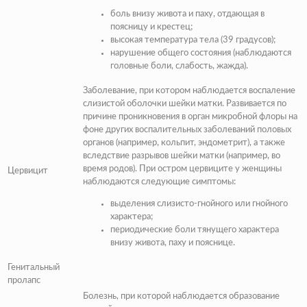
боль внизу живота и паху, отдающая в
поясницу и крестец;
высокая температура тела
(39 градусов)
;
нарушение общего состояния
(наблюдаются
головные боли, слабость, жажда)
.
Заболевание, при котором наблюдается воспаление
слизистой оболочки шейки матки. Развивается по
причине проникновения в орган микробной флоры на
фоне других воспалительных заболеваний половых
органов
(например, кольпит, эндометрит)
, а также
вследствие разрывов шейки матки
(например, во
время родов)
.
При остром цервиците у женщины
Цервицит
наблюдаются следующие симптомы:
выделения слизисто-гнойного или гнойного
характера;
периодические боли тянущего характера
внизу живота, паху и пояснице.
Генитальный
пролапс
Болезнь, при которой наблюдается образование