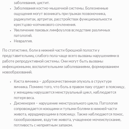
заболевания, цистит.
Заболевания костно-мышечной системы. Болезненные
ощущения могут возникать при грыжах позвоночника,
радикулитах, артритах, расстройствах функциональности
крестцово-копчикового сочленения.
Увеличение паховых лимфоузлов вследствие различных
патологий.
Невралгия.
По статистике, боли в нижней части брюшной полости у
представительниц слабого пола чаще всего вызваны нарушениями в
работе репродуктивной системы. Они могут быть вызваны
инфекционными, воспалительными заболеваниями, формированием
новообразований.
Киста яичника – доброкачественная опухоль в структуре
яичника. Помимо того, что боль в правом паху отдает в поясницу,
у женщины нарушается менструальный цикл, наблюдается
потеря веса.
Дисменорея – нарушение менструального цикла. Патология
сопровождается ноющими и тупыми болями в нижней части
живота, иррадиирущими в поясницу. Также наблюдаются понос,
газообразование, вздутие живота, учащенное мочеиспускание,
потливость с неприятным запахом.