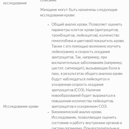
Описание
исследования
Женщине могут быть назначены следующие
исследования крови:
Общий анализ крови.
Позволяет оценить
параметры клеток крови (
эритроцитов
,
тромбоцитов
,
лейкоцитов
), количество
гемоглобина
и цветовой показатель крови.
Также с его помощью возможно изучить
лейкограмму и
скорость оседания
эритроцитов
. Так, например, при
воспалительных заболеваниях (
например,
цистит, сигмоидит
), вызывающих боли в
паху, в результатах
общего анализа крови
будут наблюдаться лейкоцитоз и
ускоренная скорость оседания
эритроцитов (
СОЭ
). Наличие
новообразований будет выражаться в
повышении количества лейкоцитов,
Исследование крови
эритроцитов и ускоренном СОЭ.
Биохимический анализ крови.
Исследование, позволяющее оценить
состояние и работу внутренних органов и
систем организма. При воспалительных