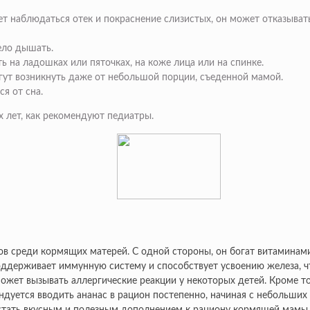
 наблюдаться отек и покраснение слизистых, он может отказывать
ело дышать.
 на ладошках или пяточках, на коже лица или на спинке.
гут возникнуть даже от небольшой порции, съеденной мамой.
я от сна.
х лет, как рекомендуют педиатры.
ов среди кормящих матерей. С одной стороны, он богат витаминам
оддерживает иммунную систему и способствует усвоению железа, ч
ожет вызывать аллергические реакции у некоторых детей. Кроме то
уется вводить ананас в рацион постепенно, начиная с небольших п