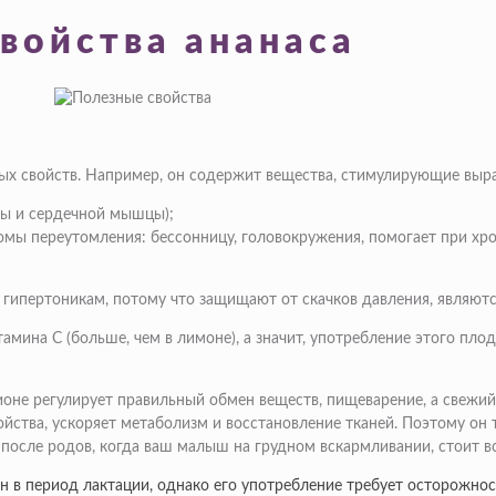
войства ананаса
ых свойств. Например, он содержит вещества, стимулирующие выр
мы и сердечной мышцы);
омы переутомления: бессонницу, головокружения, помогает при хро
гипертоникам, потому что защищают от скачков давления, являютс
тамина С (больше, чем в лимоне), а значит, употребление этого пл
ционе регулирует правильный обмен веществ, пищеварение, а свежи
ства, ускоряет метаболизм и восстановление тканей. Поэтому он 
после родов, когда ваш малыш на грудном вскармливании, стоит вс
н в период лактации, однако его употребление требует осторожнос