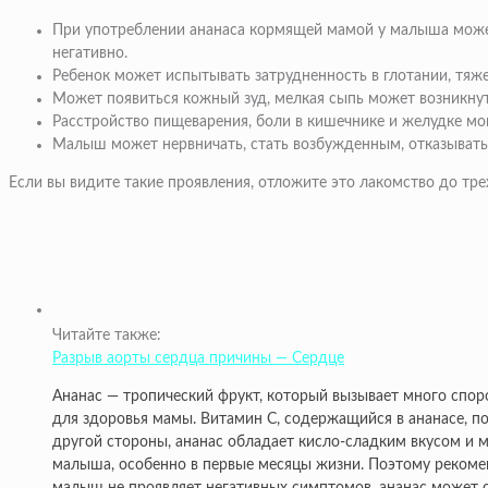
При употреблении ананаса кормящей мамой у малыша может
негативно.
Ребенок может испытывать затрудненность в глотании, тяж
Может появиться кожный зуд, мелкая сыпь может возникнуть
Расстройство пищеварения, боли в кишечнике и желудке мо
Малыш может нервничать, стать возбужденным, отказыватьс
Если вы видите такие проявления, отложите это лакомство до тре
Читайте также:
Разрыв аорты сердца причины — Сердце
Ананас — тропический фрукт, который вызывает много спор
для здоровья мамы. Витамин C, содержащийся в ананасе, п
другой стороны, ананас обладает кисло-сладким вкусом и м
малыша, особенно в первые месяцы жизни. Поэтому рекоменд