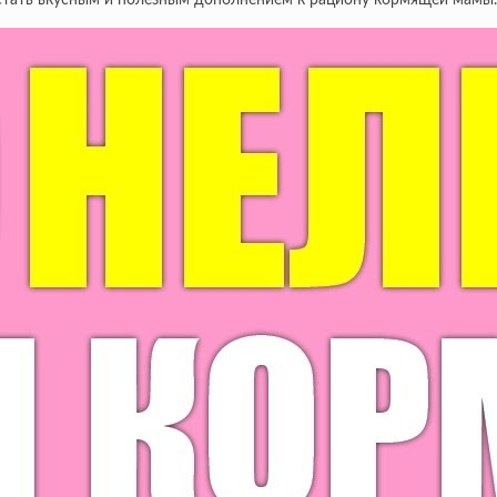
стать вкусным и полезным дополнением к рациону кормящей мамы.